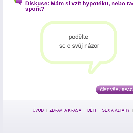
Diskuse: Mám si vzít hypotéku, nebo ra
spořit?
ČÍST VŠE / REA
ÚVOD
ZDRAVÍ A KRÁSA
DĚTI
SEX A VZTAHY