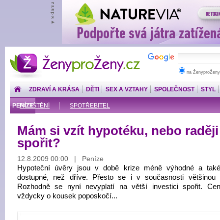
ŽenyproŽeny.cz
na ŽenyproŽeny
ZDRAVÍ A KRÁSA
DĚTI
SEX A VZTAHY
SPOLEČNOST
STYL
PENÍZE
POJIŠTĚNÍ
SPOTŘEBITEL
Mám si vzít hypotéku, nebo raději
spořit?
12.8.2009 00:00 | Peníze
Hypoteční úvěry jsou v době krize méně výhodné a tak
dostupné, než dříve. Přesto se i v současnosti většinou v
Rozhodně se nyní nevyplatí na větší investici spořit. C
vždycky o kousek poposkočí...