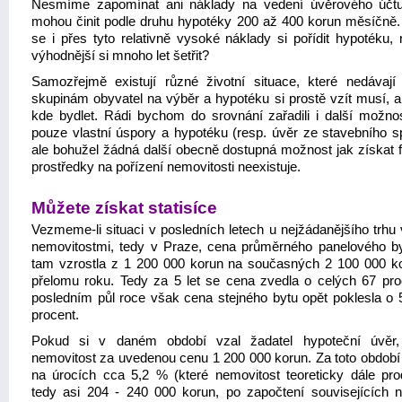
Nesmíme zapomínat ani náklady na vedení úvěrového účtu
mohou činit podle druhu hypotéky 200 až 400 korun měsíčně. 
se i přes tyto relativně vysoké náklady si pořídit hypotéku, 
výhodnější si mnoho let šetřit?
Samozřejmě existují různé životní situace, které nedávaj
skupinám obyvatel na výběr a hypotéku si prostě vzít musí, a
kde bydlet. Rádi bychom do srovnání zařadili i další možnos
pouze vlastní úspory a hypotéku (resp. úvěr ze stavebního sp
ale bohužel žádná další obecně dostupná možnost jak získat f
prostředky na pořízení nemovitosti neexistuje.
Můžete získat statisíce
Vezmeme-li situaci v posledních letech u nejžádanějšího trhu
nemovitostmi, tedy v Praze, cena průměrného panelového b
tam vzrostla z 1 200 000 korun na současných 2 100 000 k
přelomu roku. Tedy za 5 let se cena zvedla o celých 67 pro
posledním půl roce však cena stejného bytu opět poklesla o 
procent.
Pokud si v daném období vzal žadatel hypoteční úvěr, 
nemovitost za uvedenou cenu 1 200 000 korun. Za toto období z
na úrocích cca 5,2 % (které nemovitost teoreticky dále prod
tedy asi 204 - 240 000 korun, po započtení souvisejících n