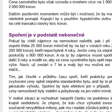
Cena samotného bytu však vzrostla o mnohem více: na 1 900
2 000 000 korun.
Dalším pozitivním momentem může být i možnost, že by maji
následně pronajal. Kupující by s použitím hypotečního úvěru 
na celé transakci stovky tisíc korun.
Spoření je v podstatě nekonečné
Pokud by chtěl zájemce na nemovitost našetřit, pak i při
úspoře třeba 25 000 korun měsíčně by na byt v cenách roku 
200 000 korun) šetřil nepochybně 4 roky. Jenže ceny za stejné
poskočily o 800 000 korun. A na ty by zájemce musel spoři
další 3 roky a modlit se, aby se cena vysněného bytu opět nep
výše. Navíc už zestárl o 7 let a malý byt mu možná ani
stačit...
Tím, jak člověk v průběhu času spoří, šetří prakticky p
zvyšování ceny úplně stejného standardního bytu, aniž by to p
jakoukoliv výhodu. Spoření by bylo efektivní jen v případě,
ceny nemovitostí byly stabilní a pohybovaly se jen velmi mírně.
V reálné situaci je rozhodnutí naspořit částku na podobnou in
krajně neefektivní. Je zřejmé, že kdo chce výhodně inves
současně nevydělává miliony, pak mu i nadále zůstává jediný e