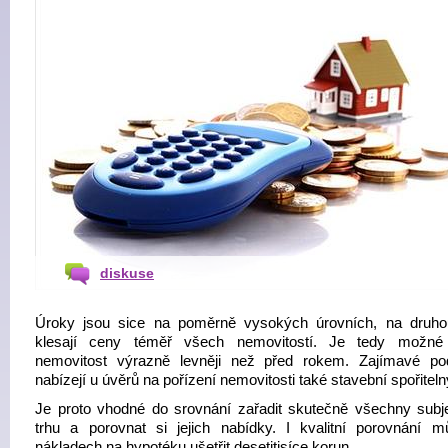
diskuse
Úroky jsou sice na poměrně vysokých úrovních, na druh
klesají ceny téměř všech nemovitostí. Je tedy možné 
nemovitost výrazně levněji než před rokem. Zajímavé p
nabízejí u úvěrů na pořízení nemovitosti také stavební spořiteln
Je proto vhodné do srovnání zařadit skutečně všechny subj
trhu a porovnat si jejich nabídky. I kvalitní porovnání 
nákladech na hypotéku ušetřit desetitisíce korun.