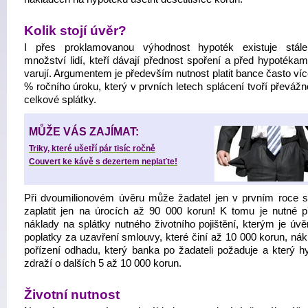
Kolik stojí úvěr?
I přes proklamovanou výhodnost hypoték existuje stál
množství lidí, kteří dávají přednost spoření a před hypotékam
varují. Argumentem je především nutnost platit bance často ví
% ročního úroku, který v prvních letech splácení tvoří převáž
celkové splátky.
MŮŽE VÁS ZAJÍMAT:
Triky, které ušetří pár tisíc ročně
Couvert ke kávě s dezertem neplaťte!
Při dvoumilionovém úvěru může žadatel jen v prvním roce s
zaplatit jen na úrocích až 90 000 korun! K tomu je nutné př
náklady na splátky nutného životního pojištění, kterým je úvěr
poplatky za uzavření smlouvy, které činí až 10 000 korun, nák
pořízení odhadu, který banka po žadateli požaduje a který h
zdraží o dalších 5 až 10 000 korun.
Životní nutnost