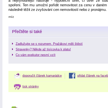
a nejvýhodnější nástroje - hypoteční úvěr, či úvěr ze sta
spoření. Ten mu umožní pořídit nemovitost za cenu v daném
následně těžit ze zvyšování cen nemovitostí nebo z pronájmu.
miz
Přečtěte si také
Zadlužujte se s rozumem. Pražákovi měli štěstí
Stravenky? Někde až tisícovka k platu!
Co vám exekutor nesmí vzít
doporučit článek kamarádce
přidat článek na face
tisk stránky