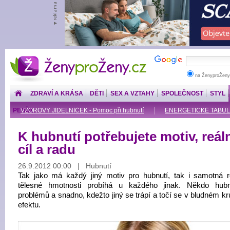
ŽenyproŽeny.cz
na ŽenyproŽeny
ZDRAVÍ A KRÁSA
DĚTI
SEX A VZTAHY
SPOLEČNOST
STYL
PENÍZE
VZOROVÝ JÍDELNÍČEK - Pomoc při hubnutí
ENERGETICKÉ TABU
K hubnutí potřebujete motiv, reál
cíl a radu
26.9.2012 00:00 | Hubnutí
Tak jako má každý jiný motiv pro hubnutí, tak i samotná 
tělesné hmotnosti probíhá u každého jinak. Někdo hub
problémů a snadno, kdežto jiný se trápí a točí se v bludném kr
efektu.