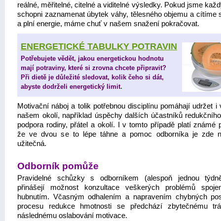
reálné, měřitelné, citelné a viditelné výsledky. Pokud jsme kaž
schopni zaznamenat úbytek váhy, tělesného objemu a cítíme s
a plní energie, máme chuť v našem snažení pokračovat.
ENERGETICKÉ TABULKY POTRAVIN
Potřebujete vědět, jakou energetickou hodnotu
mají potraviny, které si zrovna chcete připravit?
Při dietě je důležité sledovat, kolik čeho si dát,
.
abyste dodrželi energetický limit
Motivační náboj a tolik potřebnou disciplínu pomáhají udržet i
našem okolí, například úspěchy dalších účastníků redukčního
podpora rodiny, přátel a okolí. I v tomto případě platí známé p
že ve dvou se to lépe táhne a pomoc odborníka je zde 
užitečná.
Odborník pomůže
Pravidelné schůzky s odborníkem (alespoň jednou týdně
přinášejí možnost konzultace veškerých problémů spoj
hubnutím. Včasným odhalením a napravením chybných po
procesu redukce hmotnosti se předchází zbytečnému tr
následnému oslabování motivace.