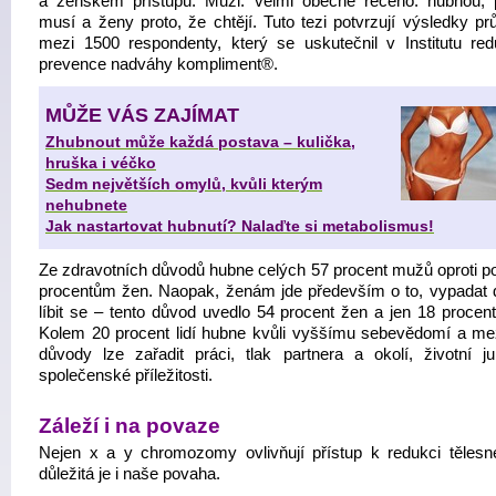
a ženském přístupu. Muži. velmi obecně řečeno. hubnou, 
musí a ženy proto, že chtějí. Tuto tezi potvrzují výsledky p
mezi 1500 respondenty, který se uskutečnil v Institutu re
prevence nadváhy kompliment®.
MŮŽE VÁS ZAJÍMAT
Zhubnout může každá postava – kulička,
hruška i véčko
Sedm největších omylů, kvůli kterým
nehubnete
Jak nastartovat hubnutí? Nalaďte si metabolismus!
Ze zdravotních důvodů hubne celých 57 procent mužů oproti p
procentům žen. Naopak, ženám jde především o to, vypadat 
líbit se – tento důvod uvedlo 54 procent žen a jen 18 procen
Kolem 20 procent lidí hubne kvůli vyššímu sebevědomí a mez
důvody lze zařadit práci, tlak partnera a okolí, životní ju
společenské příležitosti.
Záleží i na povaze
Nejen x a y chromozomy ovlivňují přístup k redukci tělesn
důležitá je i naše povaha.