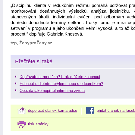
„Disciplínu klienta v redukčním režimu pomáhá udržovat pra
monitorování dosáhnutých výsledků, analýza jídelníčku, k
stanovených úkolů, individuální cvičení pod odborným ve
dopředu dohodnuté termíny setkání. I díky tomu je míra úsp
setrvání v programu a jeho ukončení velmi vysoká, a to až k
procent,“ doplňuje Gabriela Knosová.
tzp, ŽenyproŽeny.cz
Přečtěte si také
Dopřáváte si meníčka? I tak můžete zhubnout
Hubnout s dietními brýlemi nebo s odborníkem?
Obezita jako nepřítel intimního života
doporučit článek kamarádce
přidat článek na face
tisk stránky