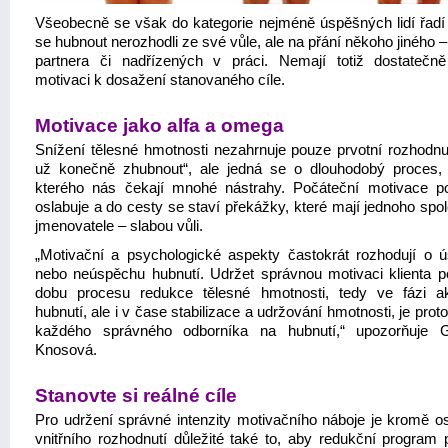
Všeobecně se však do kategorie nejméně úspěšných lidí řadí ti
se hubnout nerozhodli ze své vůle, ale na přání někoho jiného –
partnera či nadřízených v práci. Nemají totiž dostatečně
motivaci k dosažení stanovaného cíle.
Motivace jako alfa a omega
Snížení tělesné hmotnosti nezahrnuje pouze prvotní rozhodnut
už konečně zhubnout“, ale jedná se o dlouhodobý proces
kterého nás čekají mnohé nástrahy. Počáteční motivace p
oslabuje a do cesty se staví překážky, které mají jednoho spo
jmenovatele – slabou vůli.
„Motivační a psychologické aspekty častokrát rozhodují o 
nebo neúspěchu hubnutí. Udržet správnou motivaci klienta p
dobu procesu redukce tělesné hmotnosti, tedy ve fázi ak
hubnutí, ale i v čase stabilizace a udržování hmotnosti, je prot
každého správného odborníka na hubnutí,“ upozorňuje G
Knosová.
Stanovte si reálné cíle
Pro udržení správné intenzity motivačního náboje je kromě o
vnitřního rozhodnutí důležité také to, aby redukční program p