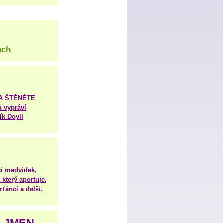
ách
TA ŠTĚNĚTE
ů vypráví
ík Doyll
í medvídek,
 který aportuje,
ťánci a další.
H JMEN