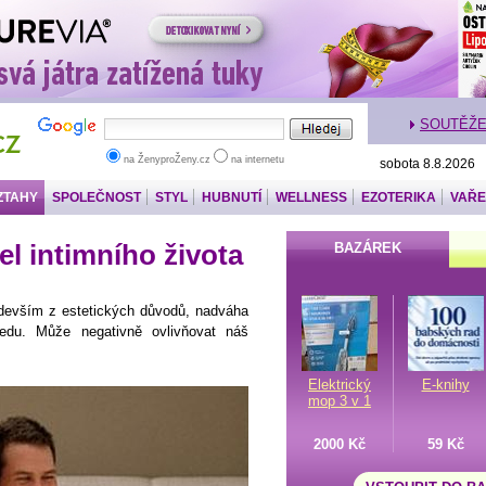
SOUTĚŽ
na ŽenyproŽeny.cz
na internetu
sobota 8.8.2026
ZTAHY
SPOLEČNOST
STYL
HUBNUTÍ
WELLNESS
EZOTERIKA
VAŘE
el intimního života
BAZÁREK
edevším z estetických důvodů, nadváha
edu. Může negativně ovlivňovat náš
Elektrický
E-knihy
mop 3 v 1
2000 Kč
59 Kč