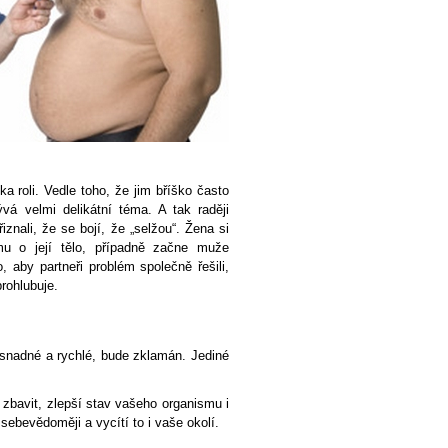
a roli. Vedle toho, že jim bříško často
ývá velmi delikátní téma. A tak raději
iznali, že se bojí, že „selžou“. Žena si
jmu o její tělo, případně začne muže
, aby partneři problém společně řešili,
rohlubuje.
 snadné a rychlé, bude zklamán. Jediné
zbavit, zlepší stav vašeho organismu i
 sebevědoměji a vycítí to i vaše okolí.