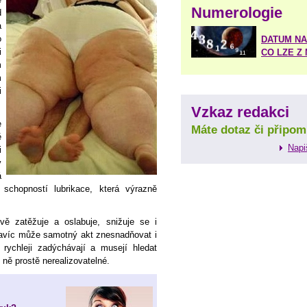
Numerologie
d
a
o
DATUM NA
i
CO LZE Z
m
m
i
Vzkaz redakci
e
Máte dotaz či připom
ě
Napi
i
v
á
 schopností lubrikace, která výrazně
ě zatěžuje a oslabuje, snižuje se i
navíc může samotný akt znesnadňovat i
 rychleji zadýchávají a musejí hledat
 ně prostě nerealizovatelné.