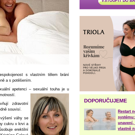
VSTOUPIT DO B
espokojenost s vlastním tělem brání
něně a s potěšením.
uální apetenci – sexuální touha je u
hmotností.
DOPORUČUJEME
vňují zdravotní
edně souvisí.
Restart 
systému:
 zvýšení váhy se
unavení, 
ny cukru v krvi a
vlastně 
sobuje erektilní