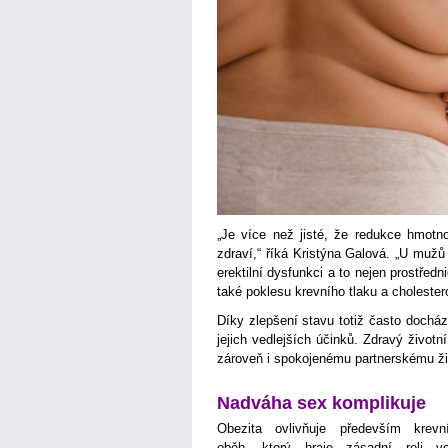
„Je více než jisté, že redukce hmotn
zdraví,“ říká Kristýna Galová. „U mužů
erektilní dysfunkci a to nejen prostřed
také poklesu krevního tlaku a cholestero
Díky zlepšení stavu totiž často dochá
jejich vedlejších účinků. Zdravý životní
zároveň i spokojenému partnerskému ži
Nadváha sex komplikuje
Obezita ovlivňuje především krevn
oběh, který hraje zásadní roli v