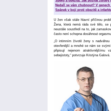
Špeky a obezita. Jak poznat zdravý 
Nedaří se vám zhubnout? V genech t
Spánek v boji proti obezitě a infarkt
U žen však stále hlavní příčinou prob
Žena, která nemá ráda své tělo, se p
neustále soustředí na to, jak zamaskov
často není schopna dosáhnout orgasmu
„O intimním životě ženy s nadváhou 
otevřenější a mnohé se nám se svými p
připisují nejenom atraktivnějšímu 
sebejistoty,“ potvrzuje Kristýna Galová.