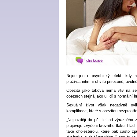
diskuse
Nejde jen o psychický efekt, kdy n
prožívat intimní chvíle přirozeně, uvol
Obezita jako taková nemá vliv na sex
obézních stejná jako u lidí s normální 
Sexuální život však negativně ovli
komplikace, které s obezitou bezprostř
„Nejpozději do pěti let od výrazného
projevuje zvýšení krevního tlaku, hladi
také cholesterolu, které pak často způ