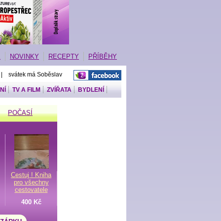
E
NOVINKY
RECEPTY
PŘÍBĚHY
 | svátek má Soběslav
NÍ
TV A FILM
ZVÍŘATA
BYDLENÍ
POČASÍ
Cestuj ! Kniha
pro všechny
cestovatele
400 Kč