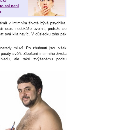
tuk?
o asi neni
u
lémů v intimním životě bývá psychika.
ři sexu nedokáže uvolnit, protože se
at svá kila navíc. V důsledku toho pak
.
nerady mluví. Po zhubnutí jsou však
ocity svěří. Zlepšení intimního života
vzhledu, ale také zvýšenému pocitu