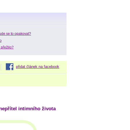
ude se to opakovat?
o
 přežilo?
přidat článek na facebook
nepřítel intimního života