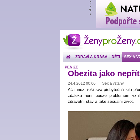
ŽenyproŽeny.cz
ZDRAVÍ A KRÁSA
DĚTI
SEX A V
PENÍZE
Obezita jako nepřít
24.4.2012 00:00 | Sex a vztahy
Ač mnozí řeší svá přebytečná kila př
zdaleka není pouze problémem vzhl
zdravotní stav a také sexuální život.