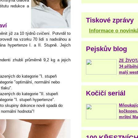
 Kristýna Galová
itutu redukce a
Tiskové zprávy
aví
Informace o novink
it již za 10 týdnů cvičení. Potvrdil to
provedl na vzorku 70 lidí s nadváhou a
ána hypertenze I. a II. Stupně. Jejich
Pejskův blog
denti zhubli průměrně 9,2 kg a jejich
ZE ŽIVO
34 příběh
malý west
zených do kategorie "I. stupeň
tegorie "optimální, normální nebo
tlaku".
Kočičí seriál
zených do kategorie "II. stupeň
tegorie "I. stupeň hypertenze".
Mňoukajíc
éto skupiny dokonce nově spadá do
kočkopes,
 normální hodnota"!
mrštní Mar
100 KŘESTNÍC