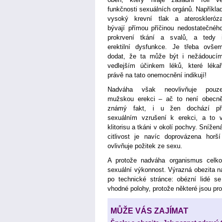
funkčnosti sexuálních orgánů. Napříkla
vysoký krevní tlak a ateroskleróz
bývají přímou příčinou nedostatečnéh
prokrvení tkání a svalů, a tedy 
erektilní dysfunkce. Je třeba ovše
dodat, že ta může být i nežádoucí
vedlejším účinkem léků, které lékař
právě na tato onemocnění indikují!
Nadváha však neovlivňuje pouz
mužskou erekci – ač to není obecn
známý fakt, i u žen dochází př
sexuálním vzrušení k erekci, a to 
klitorisu a tkáni v okolí pochvy. Snížen
citlivost je navíc doprovázena horší
ovlivňuje požitek ze sexu.
A protože nadváha organismus celkov
sexuální výkonnost. Výrazná obezita 
po technické stránce: obézní lidé se
vhodné polohy, protože některé jsou pro
MŮŽE VÁS ZAJÍMAT