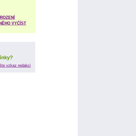
ROZENÍ
 NĚHO VYČÍST
ínky?
šte vzkaz redakci