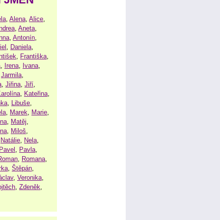
la
,
Alena
,
Alice
,
ndrea
,
Aneta
,
nna
,
Antonín
,
iel
,
Daniela
,
ntišek
,
Františka
,
a
,
Irena
,
Ivana
,
,
Jarmila
,
a
,
Jiřina
,
Jiří
,
arolína
,
Kateřina
,
nka
,
Libuše
,
la
,
Marek
,
Marie
,
ina
,
Matěj
,
ena
,
Miloš
,
,
Natálie
,
Nela
,
Pavel
,
Pavla
,
Roman
,
Romana
,
rka
,
Štěpán
,
áclav
,
Veronika
,
ojtěch
,
Zdeněk
,