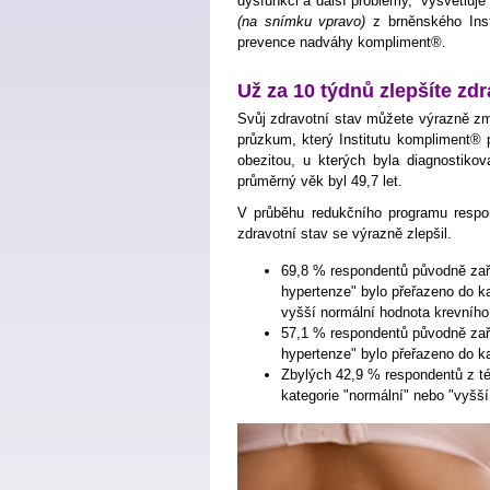
dysfunkci a další problémy,“ vysvětluje
(na snímku vpravo)
z brněnského Inst
prevence nadváhy kompliment®.
Už za 10 týdnů zlepšíte zdr
Svůj zdravotní stav můžete výrazně změn
průzkum, který Institutu kompliment® 
obezitou, u kterých byla diagnostikov
průměrný věk byl 49,7 let.
V průběhu redukčního programu respon
zdravotní stav se výrazně zlepšil.
69,8 % respondentů původně zařa
hypertenze" bylo přeřazeno do ka
vyšší normální hodnota krevního 
57,1 % respondentů původně zařa
hypertenze" bylo přeřazeno do ka
Zbylých 42,9 % respondentů z t
kategorie "normální" nebo "vyšší