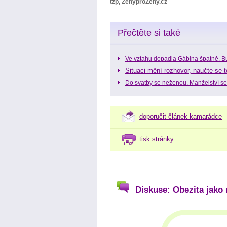
tzp, ŽenyproŽeny.cz
Přečtěte si také
Ve vztahu dopadla Gábina špatně. B
Situaci mění rozhovor, naučte se t
Do svatby se neženou. Manželství se
doporučit článek kamarádce
tisk stránky
Diskuse: Obezita jako 