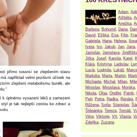
Adam
,
Adé
Alžběta
,
A
Anežka
,
A
Barbora
,
Bohumil
,
Dana
,
Dan
David
,
Eliška
,
Eva
,
Filip
,
Fra
Gabriela
,
Hana
,
Helena
,
Ilon
Iveta
,
Ivo
,
Jakub
,
Jan
,
Jana
Jaroslav
,
Jaroslava
,
Jindřišk
Jitka
,
Josef
,
Kamila
,
Karel
,
K
Klára
,
Kristýna
,
Ladislav
,
Le
Lucie
,
Ludmila
,
Lukáš
,
Marce
osti přímo souvisí se zlepšením stavu
Markéta
,
Marta
,
Martin
,
Mart
 má například velmi pozitivní účinek na
Michaela
,
Michal
,
Milan
,
Mil
nictvím zlepšení metabolismu buněk, ale
Miroslav
,
Miroslava
,
Monika
lu.“
Nikola
,
Olga
,
Ondřej
,
Patrik
,
zí k úplnému vysazení léků a zamezení
Petr
,
Petra
,
Radka
,
Renáta
,
 styl je tak nejlepší cestou ke zdraví a
Růžena
,
Soňa
,
Stanislav
,
Šá
votu.
Štěpánka
,
Tereza
,
Tomáš
,
V
Věra
,
Viktorie
,
Vít
,
Vlasta
,
V
Zdeňka
,
Zuzana
.
í
e