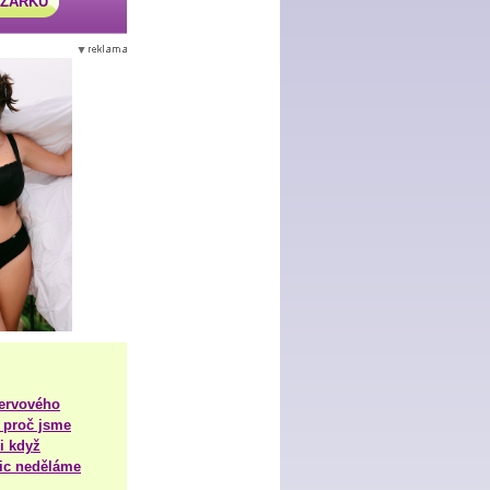
AZÁRKU
nervového
 proč jsme
i když
nic neděláme