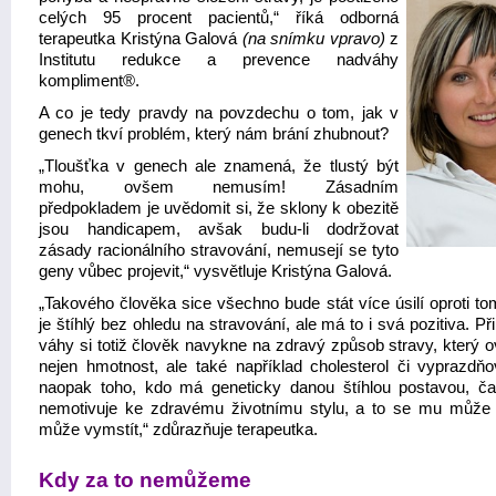
celých 95 procent pacientů,“ říká odborná
terapeutka Kristýna Galová
(na snímku vpravo)
z
Institutu redukce a prevence nadváhy
kompliment®.
A co je tedy pravdy na povzdechu o tom, jak v
genech tkví problém, který nám brání zhubnout?
„Tloušťka v genech ale znamená, že tlustý být
mohu, ovšem nemusím! Zásadním
předpokladem je uvědomit si, že sklony k obezitě
jsou handicapem, avšak budu-li dodržovat
zásady racionálního stravování, nemusejí se tyto
geny vůbec projevit,“ vysvětluje Kristýna Galová.
„Takového člověka sice všechno bude stát více úsilí oproti to
je štíhlý bez ohledu na stravování, ale má to i svá pozitiva. Při
váhy si totiž člověk navykne na zdravý způsob stravy, který o
nejen hmotnost, ale také například cholesterol či vyprazdňo
naopak toho, kdo má geneticky danou štíhlou postavou, ča
nemotivuje ke zdravému životnímu stylu, a to se mu můž
může vymstít,“ zdůrazňuje terapeutka.
Kdy za to nemůžeme