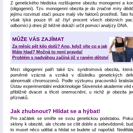
Z genetického hlediska rozlišujeme obezitu monogenní a ko
(oligogenní). Tzv. monogenní obezita je do značné míry dědi
jejímu rozvinutí stačí pouze malý vliv faktorů prostředí. Tato 
však týká pouze tří až čtyř procent všech obézních pac
odborníci ji dnes již běžně dokáží určit pomocí analýzy DNA.
MŮŽE VÁS ZAJÍMAT
Za měsíc pět kilo dolů? Ano, když víte co a jak
Máte hlad? Možná to není pravda!
Problém s nadváhou začíná již v raném dětství
Mezi oligogenní patří také tzv. syndromová obezita, která
poměrně vzácná a vzniká v důsledku genetických defe
abnormalit chromozomů. Podle výzkumu pracovníků bratisl
Ústav experimentální endokrinologie Slovenské akademie věd e
přibližně dvacet a třicet onemocnění, u nichž je obezita j
příznaků.
Jak zhubnout? Hlídat se a hýbat!
Pro začátek se smiřte se svou genetickou podstatou. Pok
sklony k obezitě, ale chcete se cítit dobře a sebevědomě, bud
to muset něco udělat a hlídat se budete už napořád. Neděláte