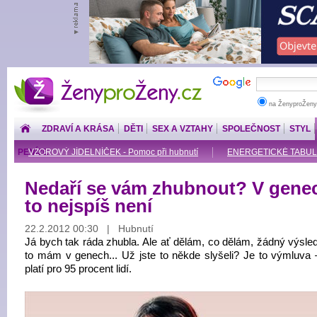
ŽenyproŽeny.cz
na ŽenyproŽeny
ZDRAVÍ A KRÁSA
DĚTI
SEX A VZTAHY
SPOLEČNOST
STYL
PENÍZE
VZOROVÝ JÍDELNÍČEK - Pomoc při hubnutí
ENERGETICKÉ TABU
Nedaří se vám zhubnout? V gene
to nejspíš není
22.2.2012 00:30 | Hubnutí
Já bych tak ráda zhubla. Ale ať dělám, co dělám, žádný výsled
to mám v genech... Už jste to někde slyšeli? Je to výmluva –
platí pro 95 procent lidí.