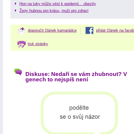
Hon na tuky může vést k epidemii... obezity
Ženy hubnou pro krásu, muži pro zdraví
doporučit článek kamarádce
přidat článek na face
tisk stránky
Diskuse: Nedaří se vám zhubnout? V
genech to nejspíš není