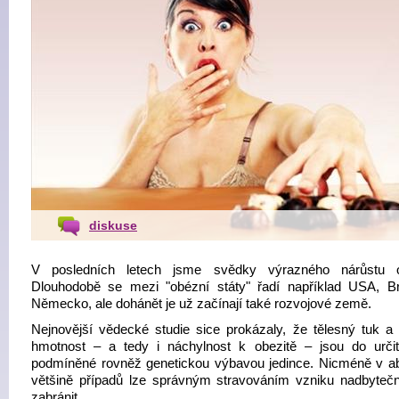
diskuse
V posledních letech jsme svědky výrazného nárůstu ob
Dlouhodobě se mezi "obézní státy" řadí například USA, Bri
Německo, ale dohánět je už začínají také rozvojové země.
Nejnovější vědecké studie sice prokázaly, že tělesný tuk a 
hmotnost – a tedy i náchylnost k obezitě – jsou do urči
podmíněné rovněž genetickou výbavou jedince. Nicméně v ab
většině případů lze správným stravováním vzniku nadbytečn
zabránit.