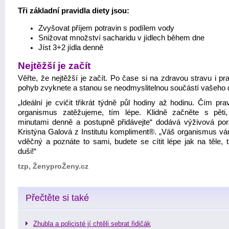
Tři základní pravidla diety jsou:
Zvyšovat příjem potravin s podílem vody
Snižovat množství sacharidu v jídlech během dne
Jíst 3+2 jídla denně
Nejtěžší je začít
Věřte, že nejtěžší je začít. Po čase si na zdravou stravu i pr
pohyb zvyknete a stanou se neodmyslitelnou součástí vašeho 
„Ideální je cvičit třikrát týdně půl hodiny až hodinu. Čím prav
organismus zatěžujeme, tím lépe. Klidně začněte s pěti,
minutami denně a postupně přidávejte“ dodává výživová po
Kristýna Galová z Institutu kompliment®. „Váš organismus v
vděčný a poznáte to sami, budete se cítit lépe jak na těle, t
duši!“
tzp, ŽenyproŽeny.cz
Přečtěte si také
Zhubla a policisté jí chtěli sebrat řidičák