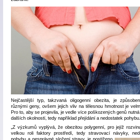
Nejčastější typ, takzvaná oligogenní obezita, je způsobe
různými geny, ovšem jejich vliv na tělesnou hmotnost je velm
Pro to, aby se projevila, je vedle více poškozených genů nutn
dalších okolností, tedy například přejídání a nedostatek pohybu
„Z výzkumů vyplývá, že obezitou polygenní, pro jejíž rozvinut
velkou roli faktory prostředí, tedy stravovací návyky, ned
pohybu a nesprávné
složení stravy, je postiženo