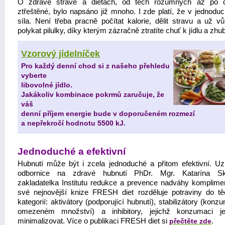
O zdravé stravě a dietách, od těch rozumných až po d
ztřeštěné, bylo napsáno již mnoho. I zde platí, že v jednoduc
síla. Není třeba pracně počítat kalorie, dělit stravu a už v
polykat pilulky, díky kterým zázračně ztratíte chuť k jídlu a zhu
Vzorový jídelníček
Pro každý denní chod si z našeho přehledu
vyberte
libovolné jídlo.
Jakákoliv kombinace pokrmů zaručuje, že
váš
denní příjem energie bude v doporučeném rozmezí
a nepřekročí hodnotu 5500 kJ.
Jednoduché a efektivní
Hubnutí může být i zcela jednoduché a přitom efektivní. U
odbornice na zdravé hubnutí PhDr. Mgr. Katarína Sk
zakladatelka Institutu redukce a prevence nadváhy komplime
své nejnovější knize FRESH diet rozděluje potraviny do těc
kategorií: aktivátory (podporující hubnutí), stabilizátory (kon
omezeném množství) a inhibitory, jejichž konzumaci j
minimalizovat. Více o publikaci FRESH diet si
přečtěte zde
.