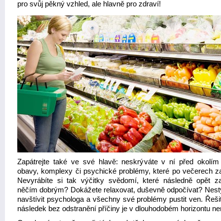
pro svůj pěkný vzhled, ale hlavně pro zdraví!
Zapátrejte také ve své hlavě: neskrýváte v ní před okolím
obavy, komplexy či psychické problémy, které po večerech za
Nevyrábíte si tak výčitky svědomí, které následně opět z
něčím dobrým? Dokážete relaxovat, duševně odpočívat? Nest
navštívit psychologa a všechny své problémy pustit ven. Řeši
následek bez odstranění příčiny je v dlouhodobém horizontu n