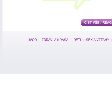
ČÍST VŠE / REA
ÚVOD
ZDRAVÍ A KRÁSA
DĚTI
SEX A VZTAHY