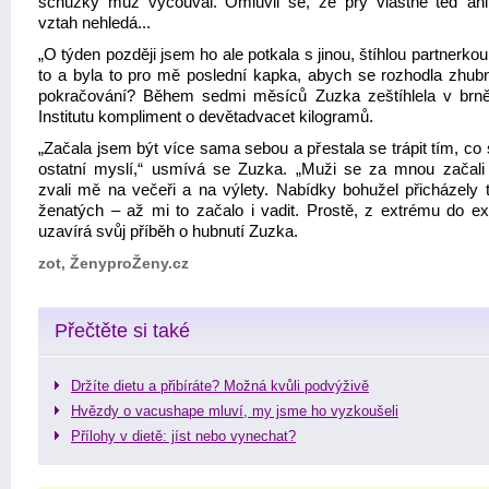
schůzky muž vycouval. Omluvil se, že prý vlastně teď an
vztah nehledá...
„O týden později jsem ho ale potkala s jinou, štíhlou partnerkou
to a byla to pro mě poslední kapka, abych se rozhodla zhubn
pokračování? Během sedmi měsíců Zuzka zeštíhlela v br
Institutu kompliment o devětadvacet kilogramů.
„Začala jsem být více sama sebou a přestala se trápit tím, co
ostatní myslí,“ usmívá se Zuzka. „Muži se za mnou začali 
zvali mě na večeři a na výlety. Nabídky bohužel přicházely 
ženatých – až mi to začalo i vadit. Prostě, z extrému do ex
uzavírá svůj příběh o hubnutí Zuzka.
zot, ŽenyproŽeny.cz
Přečtěte si také
Držíte dietu a přibíráte? Možná kvůli podvýživě
Hvězdy o vacushape mluví, my jsme ho vyzkoušeli
Přílohy v dietě: jíst nebo vynechat?