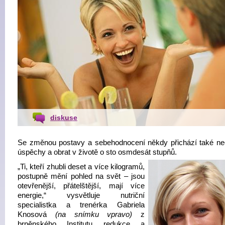
diskuse
Se změnou postavy a sebehodnocení někdy přichází také n
úspěchy a obrat v životě o sto osmdesát stupňů.
„Ti, kteří zhubli deset a více kilogramů,
postupně mění pohled na svět – jsou
otevřenější, přátelštější, mají více
energie,“ vysvětluje nutriční
specialistka a trenérka Gabriela
Knosová
(na snímku vpravo)
z
brněnského Institutu redukce a