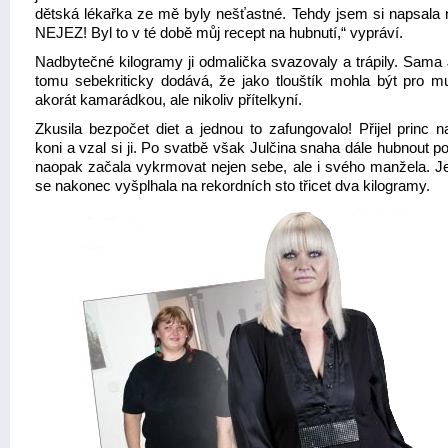
dětská lékařka ze mě byly nešťastné. Tehdy jsem si napsala 
NEJEZ! Byl to v té době můj recept na hubnutí,“ vypráví.
Nadbytečné kilogramy ji odmalička svazovaly a trápily. Sama 
tomu sebekriticky dodává, že jako tlouštík mohla být pro m
akorát kamarádkou, ale nikoliv přítelkyní.
Zkusila bezpočet diet a jednou to zafungovalo! Přijel princ n
koni a vzal si ji. Po svatbě však Julčina snaha dále hubnout po
naopak začala vykrmovat nejen sebe, ale i svého manžela. Je
se nakonec vyšplhala na rekordních sto třicet dva kilogramy.