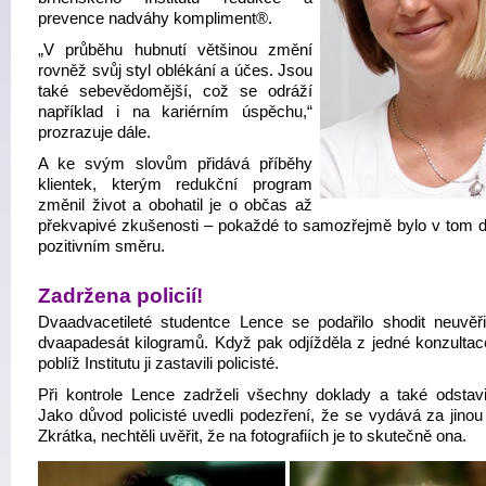
prevence nadváhy kompliment®.
„V průběhu hubnutí většinou změní
rovněž svůj styl oblékání a účes. Jsou
také sebevědomější, což se odráží
například i na kariérním úspěchu,“
prozrazuje dále.
A ke svým slovům přidává příběhy
klientek, kterým redukční program
změnil život a obohatil je o občas až
překvapivé zkušenosti – pokaždé to samozřejmě bylo v tom 
pozitivním směru.
Zadržena policií!
Dvaadvacetileté studentce Lence se podařilo shodit neuvěři
dvaapadesát kilogramů. Když pak odjížděla z jedné konzultac
poblíž Institutu ji zastavili policisté.
Při kontrole Lence zadrželi všechny doklady a také odstavil
Jako důvod policisté uvedli podezření, že se vydává za jinou
Zkrátka, nechtěli uvěřit, že na fotografiích je to skutečně ona.