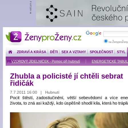
ŽenyproŽeny.cz
na ŽenyproŽeny
ZDRAVÍ A KRÁSA
DĚTI
SEX A VZTAHY
SPOLEČNOST
STYL
PENÍZE
VZOROVÝ JÍDELNÍČEK - Pomoc při hubnutí
ENERGETICKÉ TABU
Zhubla a policisté jí chtěli sebrat
řidičák
7.7.2011 16:00 | Hubnutí
Pocit štěstí, zadostiučinění, větší sebevědomí a více ene
života, to zná asi každý, kdo úspěšně shodil kila, která ho trápil