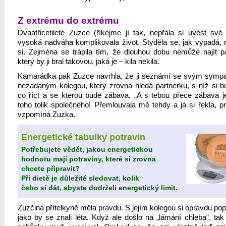
Z extrému do extrému
Dvaatřicetileté Zuzce (říkejme jí tak, nepřála si uvést své
vysoká nadváha komplikovala život. Styděla se, jak vypadá, n
si. Zejména se trápila tím, že dlouhou dobu nemůže najít pa
který by ji bral takovou, jaká je – kila nekila.
Kamarádka pak Zuzce navrhla, že ji seznámí se svým symp
nezadaným kolegou, který zrovna hledá partnerku, s níž si b
co říct a se kterou bude zábava. „A s tebou přece zábava j
toho tolik společného! Přemlouvala mě tehdy a já si řekla, pr
vzpomíná Zuzka.
Energetické tabulky potravin
Potřebujete vědět, jakou energetickou
hodnotu mají potraviny, které si zrovna
chcete připravit?
Při dietě je důležité sledovat, kolik
čeho si dát, abyste dodrželi energetický limit.
Zuzčina přítelkyně měla pravdu. S jejím kolegou si opravdu po
jako by se znali léta. Když ale došlo na „lámání chleba“, tak