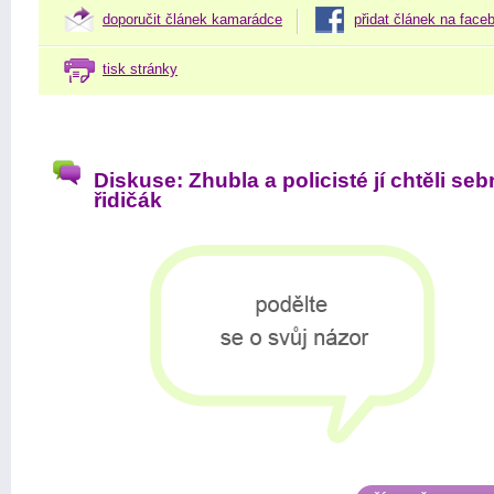
doporučit článek kamarádce
přidat článek na face
tisk stránky
Diskuse: Zhubla a policisté jí chtěli seb
řidičák