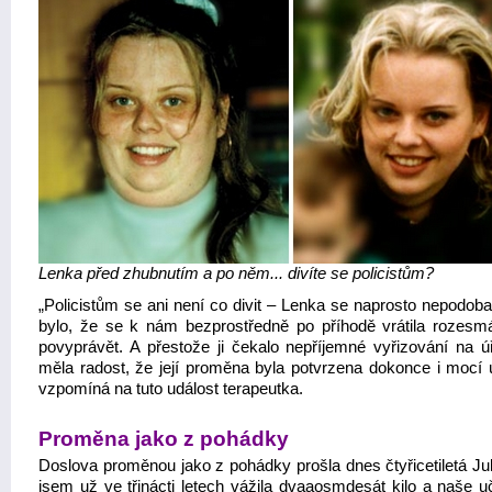
Lenka před zhubnutím a po něm... divíte se policistům?
„Policistům se ani není co divit – Lenka se naprosto nepodoba
bylo, že se k nám bezprostředně po příhodě vrátila rozesm
povyprávět. A přestože ji čekalo nepříjemné vyřizování na ú
měla radost, že její proměna byla potvrzena dokonce i mocí ú
vzpomíná na tuto událost terapeutka.
Proměna jako z pohádky
Doslova proměnou jako z pohádky prošla dnes čtyřicetiletá Jul
jsem už ve třinácti letech vážila dvaaosmdesát kilo a naše uč