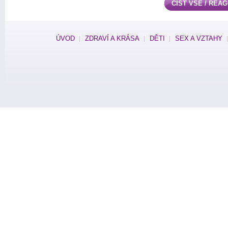
ČÍST VŠE / REA
ÚVOD
ZDRAVÍ A KRÁSA
DĚTI
SEX A VZTAHY