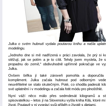
Julka o svém hubnutí vydala poutavou knihu a našla uplatn
modelingu.
„Jednoho dne si mě nadřízená v práci zavolala, že prý si k
stěžují, jak se potím a je to cítit. Tehdy jsem myslela, že 
propadnu do země,“ obdivuhodně upřímně pokračuje ve vy
Julka.
Ovšem šéfka jí také zároveň pomohla a doporučila In
kompliment. Julka začala hubnout pod odborným ved
neuvěřitelné se stalo skutečným. Poté, co shodila padesát kil
své uplatnění i v modelingu a začala fotit módu pro plnoštíhlé.
Nyní váží něco málo přes sedmdesát kilogramů a st
spisovatelkou – letos jí na Slovensku vyšla kniha Kilá, ktoré mi
život. Poutavě v ní vypráví svůj příběh o životě s dietami.