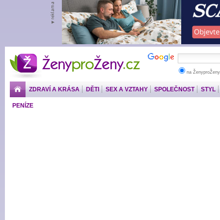
ŽenyproŽeny.cz
na ŽenyproŽeny
ZDRAVÍ A KRÁSA
DĚTI
SEX A VZTAHY
SPOLEČNOST
STYL
PENÍZE