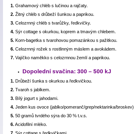
1.
Grahamový chléb s lučinou a rajčaty.
2.
Žitný chléb s drůbeží šunkou a paprikou.
3.
Celozrnný chléb s tvarůžky, ředkvičky.
4.
Sýr cottage s okurkou, koprem a tmavým chlebem.
5.
Korn-bagetka s tvarohovou pomazánkou s pažitkou.
6.
Celozrnný rožek s rostlinným máslem a avokádem.
7.
Vajíčko naměkko s celozrnnou žemlí a paprikou.
Dopolední svačina: 300 – 500 kJ
1.
Drůbeží šunka s okurkou a ředkvičkou.
2.
Tvaroh s jablkem.
3.
Bílý jogurt s jahodami.
4.
Jeden kus ovoce (jablko/pomeranč/grep/nektarinka/broskev)
5.
50 gramů tvrdého sýra do 30 % t.v.s.
6.
Acidofilní mléko.
7.
Sýr cottage s ředkvičkami.