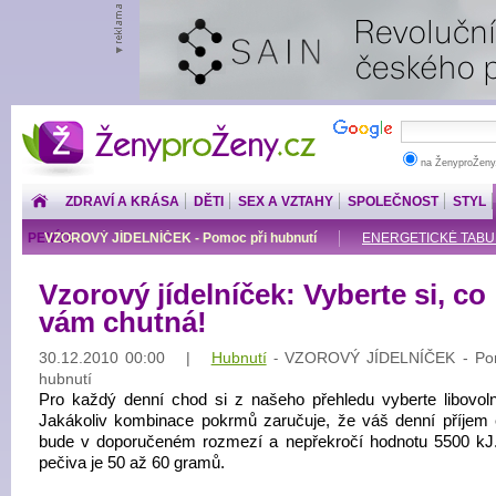
ŽenyproŽeny.cz
na ŽenyproŽeny
ZDRAVÍ A KRÁSA
DĚTI
SEX A VZTAHY
SPOLEČNOST
STYL
PENÍZE
VZOROVÝ JÍDELNÍČEK - Pomoc při hubnutí
ENERGETICKÉ TABU
Vzorový jídelníček: Vyberte si, co
vám chutná!
30.12.2010 00:00 |
Hubnutí
VZOROVÝ JÍDELNÍČEK - Pom
-
hubnutí
Pro každý denní chod si z našeho přehledu vyberte libovolné
Jakákoliv kombinace pokrmů zaručuje, že váš denní příjem 
bude v doporučeném rozmezí a nepřekročí hodnotu 5500 kJ
pečiva je 50 až 60 gramů.