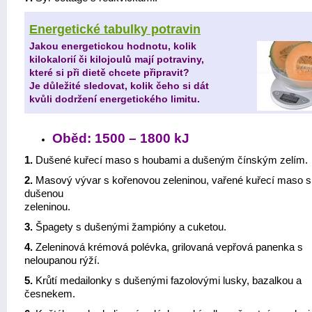
Energetické tabulky potravin
Jakou energetickou hodnotu, kolik
kilokalorií či kilojoulů mají potraviny,
které si při dietě chcete připravit?
Je důležité sledovat, kolik čeho si dát
kvůli dodržení energetického limitu.
Oběd: 1500 – 1800 kJ
1.
Dušené kuřecí maso s houbami a dušeným čínským zelím.
2.
Masový vývar s kořenovou zeleninou, vařené kuřecí maso s
dušenou
zeleninou.
3.
Špagety s dušenými žampióny a cuketou.
4.
Zeleninová krémová polévka, grilovaná vepřová panenka s
neloupanou rýží.
5.
Krůtí medailonky s dušenými fazolovými lusky, bazalkou a
česnekem.