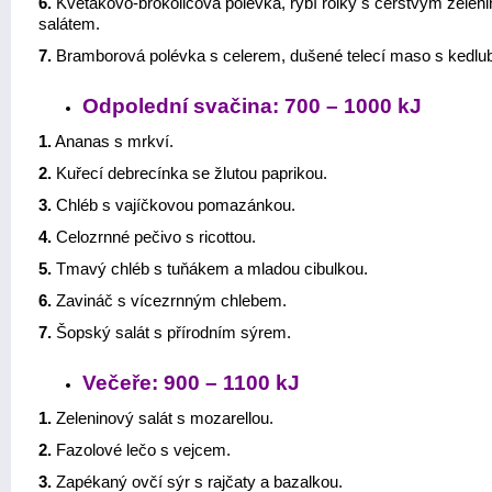
6.
Květákovo-brokolicová polévka, rybí rolky s čerstvým zele
salátem.
7.
Bramborová polévka s celerem, dušené telecí maso s kedl
Odpolední svačina: 700 – 1000 kJ
1.
Ananas s mrkví.
2.
Kuřecí debrecínka se žlutou paprikou.
3.
Chléb s vajíčkovou pomazánkou.
4.
Celozrnné pečivo s ricottou.
5.
Tmavý chléb s tuňákem a mladou cibulkou.
6.
Zavináč s vícezrnným chlebem.
7.
Šopský salát s přírodním sýrem.
Večeře: 900 – 1100 kJ
1.
Zeleninový salát s mozarellou.
2.
Fazolové lečo s vejcem.
3.
Zapékaný ovčí sýr s rajčaty a bazalkou.