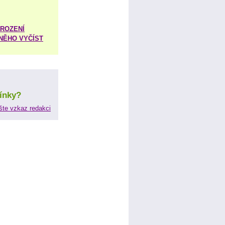
ROZENÍ
 NĚHO VYČÍST
ínky?
šte vzkaz redakci