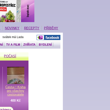
E
NOVINKY
RECEPTY
PŘÍBĚHY
| svátek má Lada
NÍ
TV A FILM
ZVÍŘATA
BYDLENÍ
POČASÍ
Cestuj ! Kniha
pro všechny
cestovatele
400 Kč