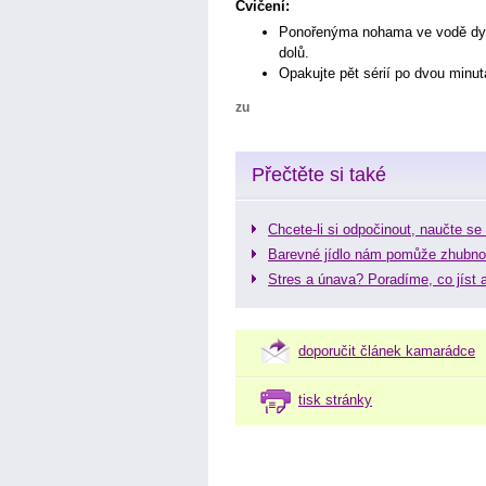
Cvičení:
Ponořenýma nohama ve vodě dyn
dolů.
Opakujte pět sérií po dvou minut
zu
Přečtěte si také
Chcete-li si odpočinout, naučte se
Barevné jídlo nám pomůže zhubno
Stres a únava? Poradíme, co jíst a
doporučit článek kamarádce
tisk stránky