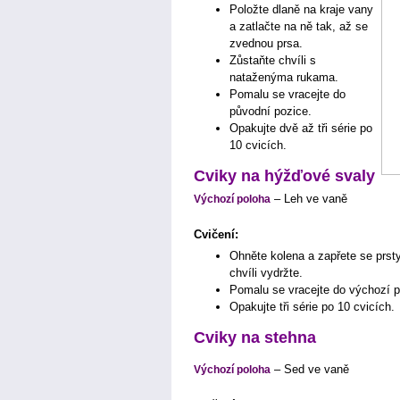
Položte dlaně na kraje vany
a zatlačte na ně tak, až se
zvednou prsa.
Zůstaňte chvíli s
nataženýma rukama.
Pomalu se vracejte do
původní pozice.
Opakujte dvě až tři série po
10 cvicích.
Cviky na hýžďové svaly
– Leh ve vaně
Výchozí poloha
Cvičení:
Ohněte kolena a zapřete se prst
chvíli vydržte.
Pomalu se vracejte do výchozí po
Opakujte tři série po 10 cvicích.
Cviky na stehna
– Sed ve vaně
Výchozí poloha