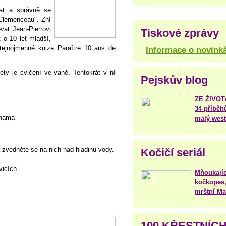
hat a správně se
 Clémenceau". Zní
vat Jean-Pierrovi
Tiskové zprávy
t o 10 let mladší,
tejnojmenné knize Paraître 10 ans de
Informace o novink
ty je cvičení ve vaně. Tentokrát v ní
Pejskův blog
ZE ŽIVO
34 příběh
ohama
malý west
a zvedněte se na nich nad hladinu vody.
Kočičí seriál
vicích.
Mňoukajíc
kočkopes,
mrštní Mar
100 KŘESTNÍC