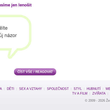
síme jen lenošit
ČÍST VŠE / REAGOVAT
SA
DĚTI
SEX A VZTAHY
SPOLEČNOST
STYL
HUBNUTÍ
WE
TV A FILM
ZVÍŘATA
© 2009 - 2026
Že