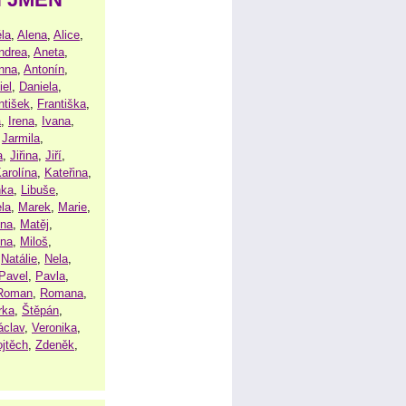
la
,
Alena
,
Alice
,
ndrea
,
Aneta
,
nna
,
Antonín
,
iel
,
Daniela
,
ntišek
,
Františka
,
a
,
Irena
,
Ivana
,
,
Jarmila
,
a
,
Jiřina
,
Jiří
,
arolína
,
Kateřina
,
nka
,
Libuše
,
la
,
Marek
,
Marie
,
ina
,
Matěj
,
ena
,
Miloš
,
,
Natálie
,
Nela
,
Pavel
,
Pavla
,
Roman
,
Romana
,
rka
,
Štěpán
,
áclav
,
Veronika
,
ojtěch
,
Zdeněk
,