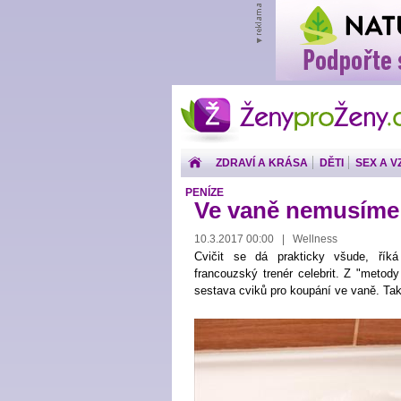
ŽenyproŽeny.cz
ZDRAVÍ A KRÁSA
DĚTI
SEX A V
PENÍZE
Ve vaně nemusíme 
10.3.2017 00:00 | Wellness
Cvičit se dá prakticky všude, říká
francouzský trenér celebrit. Z "metody
sestava cviků pro koupání ve vaně. Ta