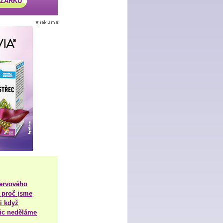
AZÁRKU
nervového
 proč jsme
i když
nic neděláme