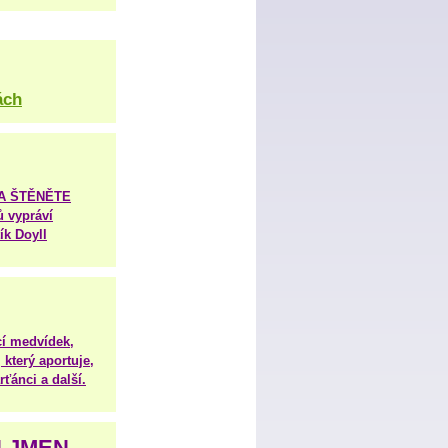
ách
TA ŠTĚNĚTE
ů vypráví
ík Doyll
í medvídek,
 který aportuje,
ťánci a další.
H JMEN