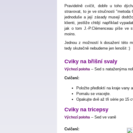
Pravidelně cvičit, dobře u toho dýc
stravovat, to je ve stručnosti "metoda
jednoduše a její zásady musejí dodržo
klienti, jestliže chtějí například vypada
jak o tom J.-P.Clémenceau píše ve s
moins.
Jednou z možností k dosažení této me
tedy skutečně nebudeme jen lenošit :)
Cviky na břišní svaly
– Sed s nataženýma n
Výchozí poloha
Cvičení:
Položte předloktí na kraje vany 
Pomalu se vracejte.
Opakujte dvě až tři série po 15 c
Cviky na tricepsy
– Sed ve vaně
Výchozí poloha
Cvičení: