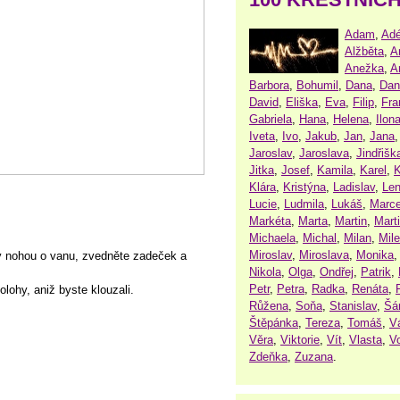
Adam
,
Adé
Alžběta
,
A
Anežka
,
A
Barbora
,
Bohumil
,
Dana
,
Dan
David
,
Eliška
,
Eva
,
Filip
,
Fra
Gabriela
,
Hana
,
Helena
,
Ilon
Iveta
,
Ivo
,
Jakub
,
Jan
,
Jana
Jaroslav
,
Jaroslava
,
Jindřišk
Jitka
,
Josef
,
Kamila
,
Karel
,
K
Klára
,
Kristýna
,
Ladislav
,
Le
Lucie
,
Ludmila
,
Lukáš
,
Marce
Markéta
,
Marta
,
Martin
,
Mart
Michaela
,
Michal
,
Milan
,
Mil
Miroslav
,
Miroslava
,
Monika
y nohou o vanu, zvedněte zadeček a
Nikola
,
Olga
,
Ondřej
,
Patrik
,
Petr
,
Petra
,
Radka
,
Renáta
,
lohy, aniž byste klouzali.
Růžena
,
Soňa
,
Stanislav
,
Šá
Štěpánka
,
Tereza
,
Tomáš
,
V
Věra
,
Viktorie
,
Vít
,
Vlasta
,
V
Zdeňka
,
Zuzana
.