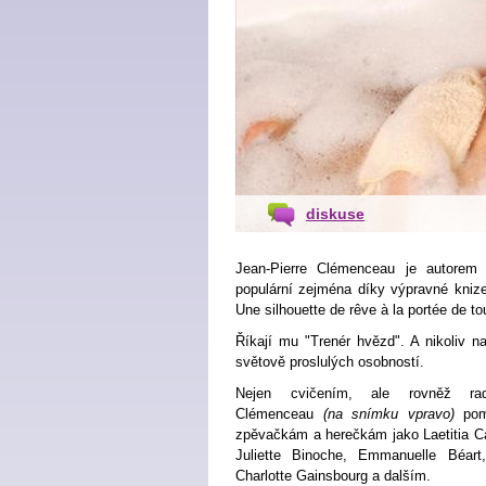
diskuse
Jean-Pierre Clémenceau je autorem 
populární zejména díky výpravné knize
Une silhouette de rêve à la portée de t
Říkají mu "Trenér hvězd". A nikoliv 
světově proslulých osobností.
Nejen cvičením, ale rovněž rad
Clémenceau
(na snímku vpravo)
pom
zpěvačkám a herečkám jako Laetitia Ca
Juliette Binoche, Emmanuelle Béart
Charlotte Gainsbourg a dalším.