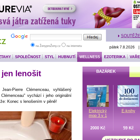
SOUTĚŽ
na ŽenyproŽeny.cz
na internetu
pátek 7.8.2026 
ZTAHY
SPOLEČNOST
STYL
HUBNUTÍ
WELLNESS
EZOTERIKA
VAŘE
jen lenošit
BAZÁREK
 Jean-Pierre Clémenceau, vyhlášený
 Clémenceau" vychází i jeho originální
kže: Konec s lenošením v pěně!
Elektrický
E-knihy
mop 3 v 1
2000 Kč
59 Kč