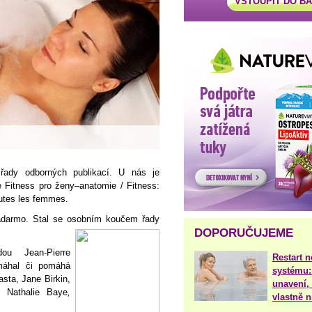
VSTOUPIT DO B
řady odborných publikací. U nás je
 Fitness pro ženy–anatomie / Fitness:
outes les femmes.
nadarmo. Stal se osobním koučem řady
DOPORUČUJEME
ou Jean-Pierre
Restart 
áhal či pomáhá
systému:
sta, Jane Birkin,
unavení, 
, Nathalie Baye
,
vlastně 