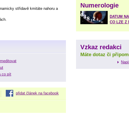
Numerologie
amicky střídavě kmitáte nahoru a
DATUM NA
ách.
CO LZE Z
Vzkaz redakci
Máte dotaz či připom
 meditovat
Napi
ut
 co pít
přidat článek na facebook