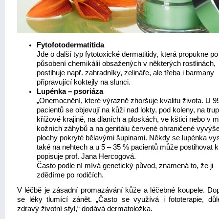
Fytofotodermatitida
Jde o další typ fytotoxické dermatitidy, která propukne po
působení chemikálií obsažených v některých rostlinách,
postihuje např. zahradníky, zelináře, ale třeba i barmany
připravující koktejly na slunci.
Lupénka – psoriáza
„Onemocnění, které výrazně zhoršuje kvalitu života. U 9
pacientů se objevují na kůži nad lokty, pod koleny, na trup
křížové krajině, na dlaních a ploskách, ve kštici nebo v 
kožních záhybů a na genitálu červené ohraničené vyvýš
plochy pokryté bělavými šupinami. Někdy se lupénka vy
také na nehtech a u 5 – 35 % pacientů může postihovat k
popisuje prof. Jana Hercogová.
Často podle ní mívá genetický původ, znamená to, že ji
zdědíme po rodičích.
V léčbě je zásadní promazávání kůže a léčebné koupele. Dop
se léky tlumící zánět. „Často se využívá i fototerapie, důle
zdravý životní styl,“ dodává dermatoložka.