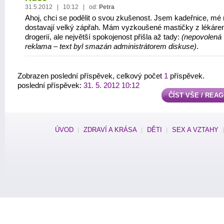
31.5.2012 | 10:12 | od:
Petra
Ahoj, chci se podělit o svou zkušenost. Jsem kadeřnice, mé
dostavají velký zápřah. Mám vyzkoušené mastičky z lékáren
drogerií, ale největší spokojenost přišla až tady:
(nepovolená
reklama – text byl smazán administrátorem diskuse)
.
Zobrazen poslední příspěvek, celkový počet
1
příspěvek.
poslední příspěvek:
31. 5. 2012 10:12
ČÍST VŠE / REA
ÚVOD
ZDRAVÍ A KRÁSA
DĚTI
SEX A VZTAHY