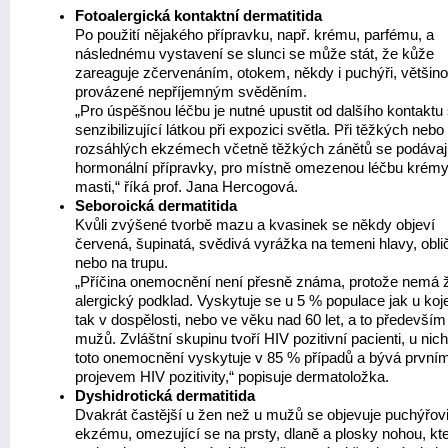
Fotoalergická kontaktní dermatitida
Po použití nějakého přípravku, např. krému, parfému, a
následnému vystavení se slunci se může stát, že kůže
zareaguje zčervenáním, otokem, někdy i puchýři, většin
provázené nepříjemným svěděním.
„Pro úspěšnou léčbu je nutné upustit od dalšího kontaktu
senzibilizující látkou při expozici světla. Při těžkých nebo
rozsáhlých ekzémech včetně těžkých zánětů se podávaj
hormonální přípravky, pro místně omezenou léčbu krémy
masti,“ říká prof. Jana Hercogová.
Seboroická dermatitida
Kvůli zvýšené tvorbě mazu a kvasinek se někdy objeví
červená, šupinatá, svědivá vyrážka na temeni hlavy, oblič
nebo na trupu.
„Příčina onemocnění není přesně známa, protože nemá 
alergický podklad. Vyskytuje se u 5 % populace jak u koj
tak v dospělosti, nebo ve věku nad 60 let, a to především
mužů. Zvláštní skupinu tvoří HIV pozitivní pacienti, u nic
toto onemocnění vyskytuje v 85 % případů a bývá první
projevem HIV pozitivity,“ popisuje dermatoložka.
Dyshidrotická dermatitida
Dvakrát častější u žen než u mužů se objevuje puchýřovi
ekzému, omezující se na prsty, dlaně a plosky nohou, kt