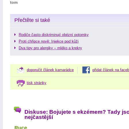
tom
Přečtěte si také
Rodiče často diskriminují obézní potomky
Proti chřipce nově: Injekce pod kůži
Dva tipy pro alergiky – mléko a krekry
doporučit článek kamarádce
přidat článek na face
tisk stránky
Diskuse: Bojujete s ekzémem? Tady jso
nejčastější
Ruce