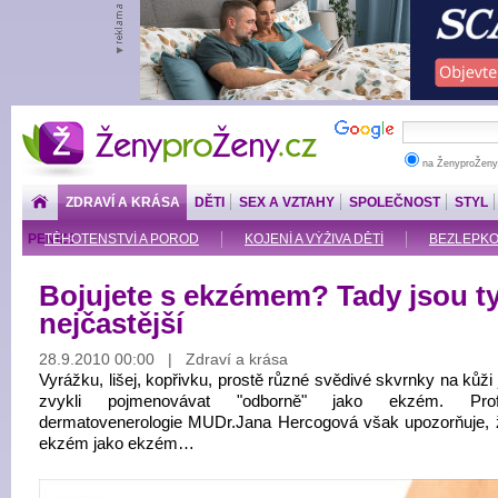
ŽenyproŽeny.cz
na ŽenyproŽeny
ZDRAVÍ A KRÁSA
DĚTI
SEX A VZTAHY
SPOLEČNOST
STYL
PENÍZE
TĚHOTENSTVÍ A POROD
KOJENÍ A VÝŽIVA DĚTÍ
BEZLEPKOV
Bojujete s ekzémem? Tady jsou t
nejčastější
28.9.2010 00:00 | Zdraví a krása
Vyrážku, lišej, kopřivku, prostě různé svědivé skvrnky na kůži
zvykli pojmenovávat "odborně" jako ekzém. Prof
dermatovenerologie MUDr.Jana Hercogová však upozorňuje, 
ekzém jako ekzém…