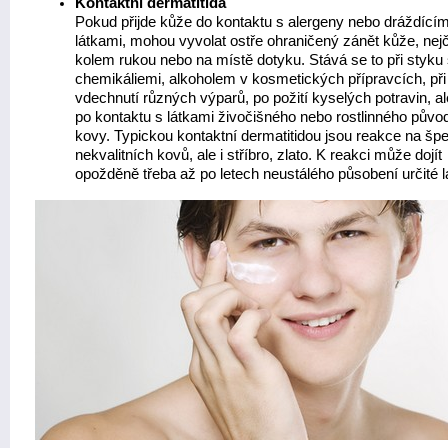
Kontaktní dermatitida
Pokud přijde kůže do kontaktu s alergeny nebo dráždícím
látkami, mohou vyvolat ostře ohraničený zánět kůže, nejč
kolem rukou nebo na místě dotyku. Stává se to při styku
chemikáliemi, alkoholem v kosmetických přípravcích, při
vdechnutí různých výparů, po požití kyselých potravin, al
po kontaktu s látkami živočišného nebo rostlinného půvo
kovy. Typickou kontaktní dermatitidou jsou reakce na šp
nekvalitních kovů, ale i stříbro, zlato. K reakci může dojít
opožděně třeba až po letech neustálého působení určité l