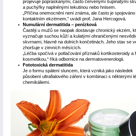
projevuje popraskanými, často červenými šupinatými sk
a puchýřky naplněnými tekutinou nebo hnisem.
„Příčina onemocnění není známa, ale často je spojováno
kontaktním ekzémem,“ uvádí prof. Jana Hercogová.
Numulární dermatitida – penízková
Častěji u mužů se naopak dostavuje chronický ekzém, k
vyznačuje suchou kůží a kulatými ohraničenými nesvědi
skvrnami, hlavně na dolních končetinách. Jeho stav se v
zhoršuje v zimních měsících.
„Léčba spočívá v potlačování příznaků kortikosteroidy a 
kosmetikou,“ říká odbornice na dermatovenerologii.
Fototoxická dermatitida
Je o formu spálení sluncem, která vzniká jako následek
působení ultrafialového záření v kombinaci s některými lé
chemikáliemi.