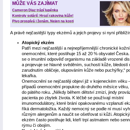
MŮŽE VÁS ZAJÍMAT
Cameron Diaz trápí lupénka
Kontroly solárií: Hrozí rakovina kůže!
Pivo prospívá i ženám. Nejen na kosti
A právě nejčastější typy ekzémů a jejich projevy si nyní přiblíž
Atopický ekzém
Patří mezi nejčastější a nejnepříjemnější chronické kožní
onemocnění, které postihuje 15 až 20 % obyvatel Česka.
se o imunitní odpověď organismu na základě vrozené di
a projevuje se hlavně svěděním, suchostí kůže, bledostí
zarudnutím obličeje, olupováním kůže nebo puchýřky,“ p
lékařka.
Onemocnění se nejčastěji objeví již v kojeneckém věku 
případů onemocnění propukne do druhého měsíce věku,
do pátého roku. „Někdy během dětství zmizí, jindy prová
pacienta po zbytek života. K léčbě se používají místní
imunomodulátory, které brání opakovanému vzplanutí e
říká dermatoložka. Každý nemocný se podle ní musí vyh
různým alergenům a naučit se ošetřovat si kůži. Atopický
ekzém často postihuje lidi, kteří trpí astmatem nebo sen
rýmu či obojím.