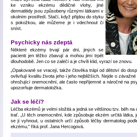
ke vzniku ekzému dědičné vlohy, jiné
dermatitidy jsou způsobeny různými látkami v
okolním prostředí. Stačí, když přijdou do styku
s pokožkou, ale můžeme je i vdechnout či
sníst.
Psychicky nás zdeptá
Některé ekzémy trvají pár dní, jiných se
pacienti jen těžko zbavují a mohou jimi trpět
dlouhodobě. Jen co se zaléčí a je chvíli klid, vyrazí se znovu.
„Opakovaně se vracejí, takže člověka trápí od dětství do dosp
ovlivňují kvalitu života jeho i jeho nejbližších. Nejde o závažné 
ohrožující onemocnění, ale často nepříjemné a náročné na psy
upozorňuje dermatoložka.
Jak se léčí?
Léčba ekzémů je velmi složitá a jedná se většinou tzv. běh na
trať. „U těch onemocnění, kde způsobuje ekzém určitá látka, j
se jí vyhnout, u ostatních určí způsob léčby dermatolog podl
ekzému,“ říká prof. Jana Hercogová.