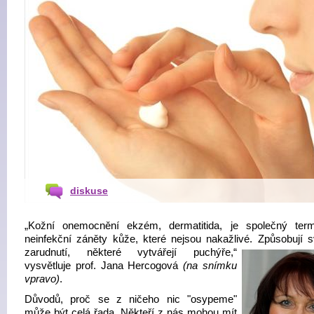
diskuse
„Kožní onemocnění ekzém, dermatitida, je společný ter
neinfekční záněty kůže, které nejsou nakažlivé. Způsobují s
zarudnutí, některé vytvářejí
puchýře,“
vysvětluje prof. Jana Hercogová
(na snímku
vpravo)
.
Důvodů, proč se z ničeho nic "osypeme"
může být celá řada. Někteří z nás mohou mít