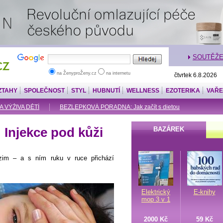
SOUTĚŽ
na ŽenyproŽeny.cz
na internetu
čtvrtek 6.8.2026
ZTAHY
SPOLEČNOST
STYL
HUBNUTÍ
WELLNESS
EZOTERIKA
VAŘE
A VÝŽIVA DĚTÍ
BEZLEPKOVÁ PORADNA: Jak začít s dietou
: Injekce pod kůži
BAZÁREK
zim – a s ním ruku v ruce přichází
Elektrický
E-knihy
mop 3 v 1
2000 Kč
59 Kč