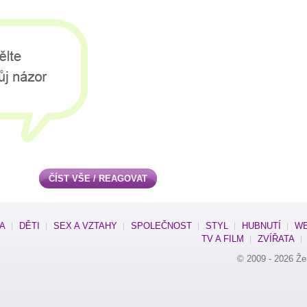
ČÍST VŠE / REAGOVAT
SA
DĚTI
SEX A VZTAHY
SPOLEČNOST
STYL
HUBNUTÍ
WE
TV A FILM
ZVÍŘATA
© 2009 - 2026
Že