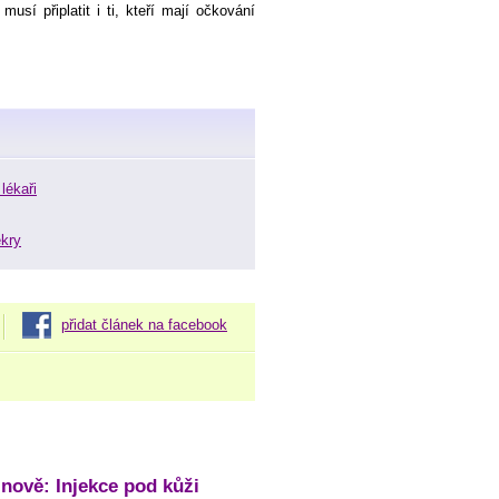
usí připlatit i ti, kteří mají očkování
lékaři
ekry
přidat článek na facebook
 nově: Injekce pod kůži