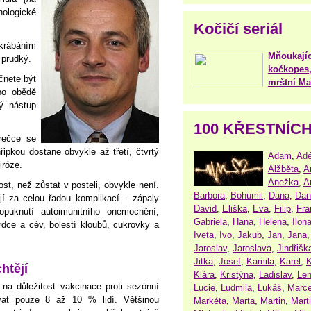
nologické
Kočičí seriál
škrábáním
Mňoukajíc
 prudký.
kočkopes,
čnete být
mrštní Mar
 po obědě
ý nástup
100 KŘESTNÍC
rečce se
ipkou dostane obvykle až třetí, čtvrtý
Adam
,
Adé
iróze.
Alžběta
,
A
Anežka
,
A
t, než zůstat v posteli, obvykle není.
Barbora
,
Bohumil
,
Dana
,
Dan
jí za celou řadou komplikací – zápaly
David
,
Eliška
,
Eva
,
Filip
,
Fra
opuknutí autoimunitního onemocnění,
Gabriela
,
Hana
,
Helena
,
Ilon
rdce a cév, bolestí kloubů, cukrovky a
Iveta
,
Ivo
,
Jakub
,
Jan
,
Jana
Jaroslav
,
Jaroslava
,
Jindřišk
Jitka
,
Josef
,
Kamila
,
Karel
,
K
htějí
Klára
,
Kristýna
,
Ladislav
,
Le
 na důležitost vakcinace proti sezónní
Lucie
,
Ludmila
,
Lukáš
,
Marce
at pouze 8 až 10 % lidí. Většinou
Markéta
,
Marta
,
Martin
,
Mart