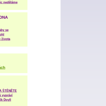
nic neděláme
DNA
aby se
ohl
 života
ách
TA ŠTĚNĚTE
ů vypráví
ík Doyll