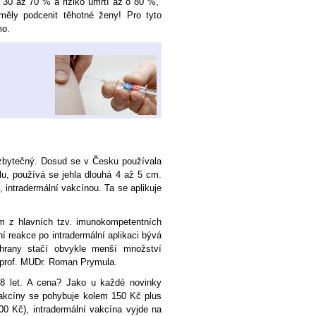
o 30 až 70 % a riziko úmrtí až o 80 %,“
ěly podcenit těhotné ženy! Pro tyto
mo.
a zbytečný. Dosud se v Česku používala
lu, používá se jehla dlouhá 4 až 5 cm.
 intradermální vakcínou. Ta se aplikuje
m z hlavních tzv. imunokompetentních
í reakce po intradermální aplikaci bývá
chrany stačí obvykle menší množství
e prof. MUDr. Roman Prymula.
8 let. A cena? Jako u každé novinky
vakcíny se pohybuje kolem 150 Kč plus
100 Kč), intradermální vakcína vyjde na