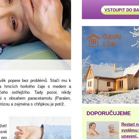
VSTOUPIT DO B
věk popere bez problémů. Stačí mu k
ka hrncích horkého čaje s medem a
čeho ostřejšího. Tady pozor, nikdy
i s obsahem paracetamolu (Paralen,
virózou a zejména s chřipkou je potíž.
DOPORUČUJEME
Restart 
žet!
systému:
asné
unavení, 
 pro