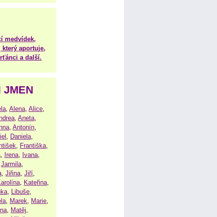
í medvídek,
 který aportuje,
ťánci a další.
H JMEN
la
,
Alena
,
Alice
,
ndrea
,
Aneta
,
nna
,
Antonín
,
iel
,
Daniela
,
ntišek
,
Františka
,
a
,
Irena
,
Ivana
,
,
Jarmila
,
a
,
Jiřina
,
Jiří
,
arolína
,
Kateřina
,
nka
,
Libuše
,
la
,
Marek
,
Marie
,
ina
,
Matěj
,