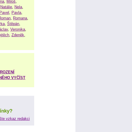
ena
,
Miloš
,
,
Natálie
,
Nela
,
Pavel
,
Pavla
,
Roman
,
Romana
,
rka
,
Štěpán
,
áclav
,
Veronika
,
ojtěch
,
Zdeněk
,
ROZENÍ
 NĚHO VYČÍST
ínky?
šte vzkaz redakci