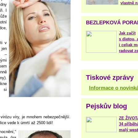
vlastně 
 dny
i. I
může
BEZLEPKOVÁ PORA
otní
ce,
Jak začít
s dietou, 
ti v
i celiak m
 jen
radovat ze
la –
ými
kem
enně
Tiskové zprávy
ny).
ukne
Informace o novink
 si
Pejskův blog
 virózu viry, je mnohem nebezpečnější.
ZE ŽIVO
ice vede k úmrtí až 2500 lidí!
34 příběh
malý west
ocnění,“
ymula
(na