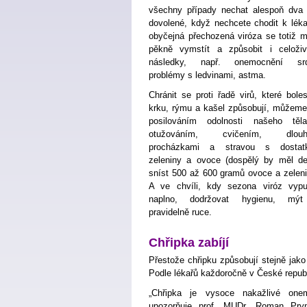
všechny případy nechat alespoň dva
dovolené, když nechcete chodit k lékař
obyčejná přechozená viróza se totiž 
pěkně vymstít a způsobit i celoživ
následky, např. onemocnění srd
problémy s ledvinami, astma.
Chránit se proti řadě virů, které boles
krku, rýmu a kašel způsobují, můžeme
posilováním odolnosti našeho tě
otužováním, cvičením, dlouh
procházkami a stravou s dostat
zeleniny a ovoce (dospělý by měl d
sníst 500 až 600 gramů ovoce a zeleni
A ve chvíli, kdy sezona viróz vyp
naplno, dodržovat hygienu, mýt
pravidelně ruce.
Chřipka zabíjí
Přestože chřipku způsobují stejně jako
Podle lékařů každoročně v České republ
„Chřipka je vysoce nakažlivé onem
upozorňuje prof. MUDr. Roman Pr