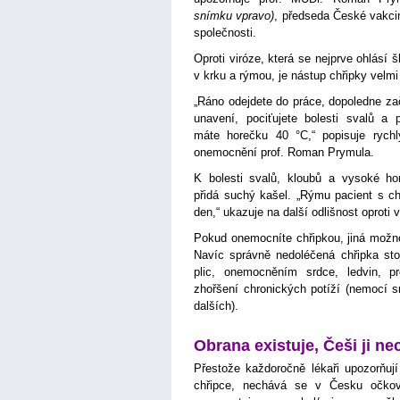
snímku vpravo)
, předseda České vakci
společnosti.
Oproti viróze, která se nejprve ohlásí 
v krku a rýmou, je nástup chřipky velmi
„Ráno odejdete do práce, dopoledne za
unavení, pociťujete bolesti svalů a
máte horečku 40 °C,“ popisuje rychl
onemocnění prof. Roman Prymula.
K bolesti svalů, kloubů a vysoké ho
přidá suchý kašel. „Rýmu pacient s chř
den,“ ukazuje na další odlišnost oproti v
Pokud onemocníte chřipkou, jiná možnos
Navíc správně nedoléčená chřipka sto
plic, onemocněním srdce, ledvin, pr
zhořšení chronických potíží (nemocí s
dalších).
Obrana existuje, Češi ji nec
Přestože každoročně lékaři upozorňují
chřipce, nechává se v Česku očkov