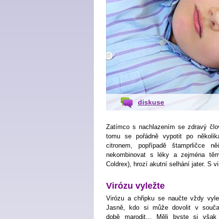
diskuse
Zatímco s nachlazením se zdravý člo
tomu se pořádně vypotit po několi
citronem, popřípadě štamprličce ně
nekombinovat s léky a zejména těm
Coldrex), hrozí akutní selhání jater. S 
Virózu vyležte
Virózu a chřipku se naučte vždy vyle
Jasně, kdo si může dovolit v souč
době marodit… Měli byste si však