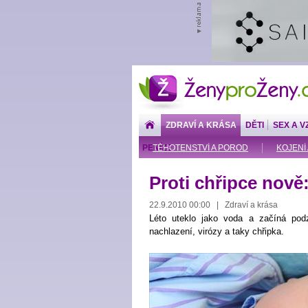
ŽenyproŽeny.cz
ZDRAVÍ A KRÁSA
DĚTI
SEX A V
PENÍZE
TĚHOTENSTVÍ A POROD
KOJENÍ 
Proti chřipce nově
22.9.2010 00:00 | Zdraví a krása
Léto uteklo jako voda a začíná pod
nachlazení, virózy a taky chřipka.