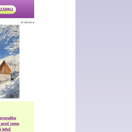
AZÁRKU
nervového
 proč jsme
i když