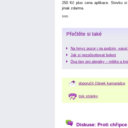
250 Kč plus cena aplikace. Stovku si m
jinak zdarma.
tom
Přečtěte si také
Na hmyz pozor i na podzim, varují 
Jak si nezpůsobovat bolest
Dva tipy pro alergiky – mléko a kr
doporučit článek kamarádce
tisk stránky
Diskuse: Proti chřipce