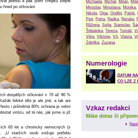
vat jednou a pak jsem chřipku stejně
Michaela
,
Michal
,
Milan
,
Mil
ku hned po očkování.
Miroslav
,
Miroslava
,
Monika
Nikola
,
Olga
,
Ondřej
,
Patrik
,
Petr
,
Petra
,
Radka
,
Renáta
,
Růžena
,
Soňa
,
Stanislav
,
Šá
Štěpánka
,
Tereza
,
Tomáš
,
V
Věra
,
Viktorie
,
Vít
,
Vlasta
,
V
Zdeňka
,
Zuzana
.
Numerologie
DATUM NA
CO LZE Z
vých dospělých očkování v 70 až 90 %
ždé lidské tělo je ale jiné, a tak ani
Vzkaz redakci
řesto i průměrná 80% ochrana je velmi
stat virózu, od té nás, jak jsme si již
Máte dotaz či připom
Napi
rších 65 let a chronicky nemocných (s
. „U starších osob snižuje potřebu