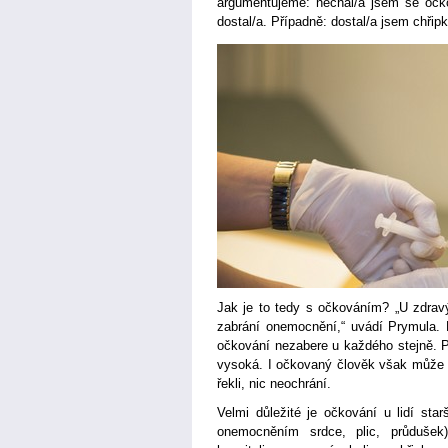
argumentujeme: nechal/a jsem se očko
dostal/a. Případně: dostal/a jsem chřip
Jak je to tedy s očkováním? „U zdra
zabrání onemocnění,“ uvádí Prymula. Ka
očkování nezabere u každého stejně. P
vysoká. I očkovaný člověk však může do
řekli, nic neochrání.
Velmi důležité je očkování u lidí sta
onemocněním srdce, plic, průdušek)