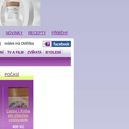
E
NOVINKY
RECEPTY
PŘÍBĚHY
 | svátek má Oldřiška
NÍ
TV A FILM
ZVÍŘATA
BYDLENÍ
POČASÍ
Cestuj ! Kniha
pro všechny
cestovatele
400 Kč