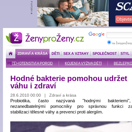
ŽenyproŽeny.cz
na ŽenyproŽeny
ZDRAVÍ A KRÁSA
DĚTI
SEX A VZTAHY
SPOLEČNOST
STYL
PENÍZE
TĚHOTENSTVÍ A POROD
KOJENÍ A VÝŽIVA DĚTÍ
BEZLEPKOV
Hodné bakterie pomohou udržet
váhu i zdraví
28.6.2010 00:00 | Zdraví a krása
Probiotika, často nazývaná "hodnými bakteriemi"
nezanedbatelnými pomocníky pro správnou funkci zaž
stabilizaci tělesné váhy a prevenci proti alergiím.