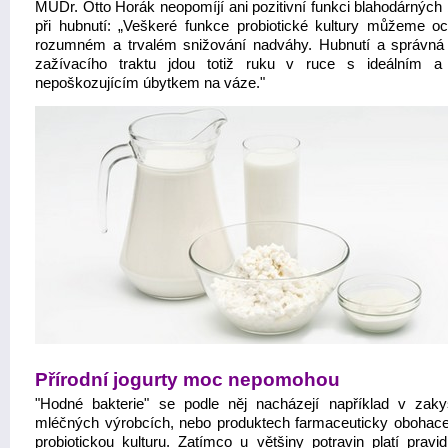
MUDr. Otto Horák neopomíjí ani pozitivní funkci blahodárných 
při hubnutí: „Veškeré funkce probiotické kultury můžeme oce
rozumném a trvalém snižování nadváhy. Hubnutí a správná
zažívacího traktu jdou totiž ruku v ruce s ideálním a
nepoškozujícím úbytkem na váze."
Přírodní jogurty moc nepomohou
"Hodné bakterie" se podle něj nacházejí například v zak
mléčných výrobcích, nebo produktech farmaceuticky obohac
probiotickou kulturu. Zatímco u většiny potravin platí pravid