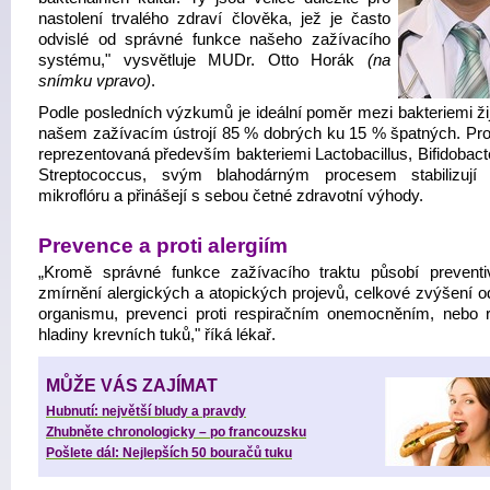
nastolení trvalého zdraví člověka, jež je často
odvislé od správné funkce našeho zažívacího
systému," vysvětluje MUDr. Otto Horák
(na
snímku vpravo)
.
Podle posledních výzkumů je ideální poměr mezi bakteriemi žij
našem zažívacím ústrojí 85 % dobrých ku 15 % špatných. Prob
reprezentovaná především bakteriemi Lactobacillus, Bifidobact
Streptococcus, svým blahodárným procesem stabilizují 
mikroflóru a přinášejí s sebou četné zdravotní výhody.
Prevence a proti alergiím
„Kromě správné funkce zažívacího traktu působí prevent
zmírnění alergických a atopických projevů, celkové zvýšení od
organismu, prevenci proti respiračním onemocněním, nebo r
hladiny krevních tuků," říká lékař.
MŮŽE VÁS ZAJÍMAT
Hubnutí: největší bludy a pravdy
Zhubněte chronologicky – po francouzsku
Pošlete dál: Nejlepších 50 bouračů tuku