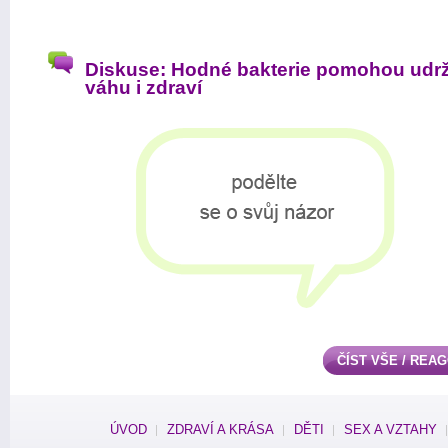
Diskuse: Hodné bakterie pomohou udrž
váhu i zdraví
ČÍST VŠE / REA
ÚVOD
ZDRAVÍ A KRÁSA
DĚTI
SEX A VZTAHY