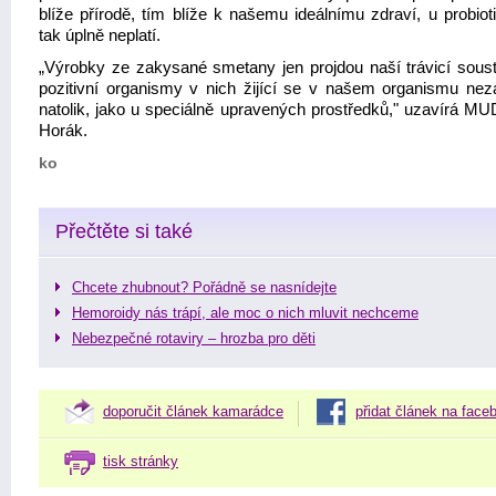
blíže přírodě, tím blíže k našemu ideálnímu zdraví, u probiot
tak úplně neplatí.
„Výrobky ze zakysané smetany jen projdou naší trávicí sous
pozitivní organismy v nich žijící se v našem organismu neza
natolik, jako u speciálně upravených prostředků," uzavírá MUD
Horák.
ko
Přečtěte si také
Chcete zhubnout? Pořádně se nasnídejte
Hemoroidy nás trápí, ale moc o nich mluvit nechceme
Nebezpečné rotaviry – hrozba pro děti
doporučit článek kamarádce
přidat článek na face
tisk stránky