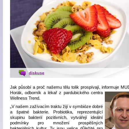
diskuse
Jak působí a proč našemu tělu tolik prospívají, informuje MUD
Horák,
odborník a lékař z pardubického centra
Wellness Trend.
„V našem zažívacím traktu žijí v symbióze dobré
a špatné bakterie. Probiotika, reprezentující
skupinu bakterií pozitivních, vytvářejí ideální
podmínky pro množení prospěšných
bakteriálních kultur. Ty jsou velice důležité pro