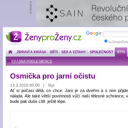
ŽenyproŽeny.cz
na ŽenyproŽeny
ZDRAVÍ A KRÁSA
DĚTI
SEX A VZTAHY
SPOLEČNOST
STYL
PENÍZE
KRÁSNÁ PODLE MĚSÍCE
Osmička pro jarní očistu
13.3.2010 00:00 | Styl
Ať si počasí dělá, co chce. Jaro je za dveřmi a s ním přijde 
nálada. Ale také větší povinnosti vůči naší tělesné schránce, 
bude pak duše cítit ještě lépe.