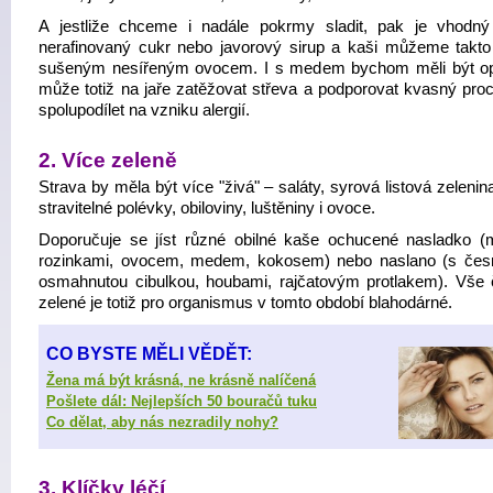
A jestliže chceme i nadále pokrmy sladit, pak je vhodn
nerafinovaný cukr nebo javorový sirup a kaši můžeme takto 
sušeným nesířeným ovocem. I s medem bychom měli být op
může totiž na jaře zatěžovat střeva a podporovat kvasný proc
spolupodílet na vzniku alergií.
2. Více zeleně
Strava by měla být více "živá" – saláty, syrová listová zelenin
stravitelné polévky, obiloviny, luštěniny i ovoce.
Doporučuje se jíst různé obilné kaše ochucené nasladko 
rozinkami, ovocem, medem, kokosem) nebo naslano (s če
osmahnutou cibulkou, houbami, rajčatovým protlakem). Vše 
zelené je totiž pro organismus v tomto období blahodárné.
CO BYSTE MĚLI VĚDĚT:
Žena má být krásná, ne krásně nalíčená
Pošlete dál: Nejlepších 50 bouračů tuku
Co dělat, aby nás nezradily nohy?
3. Klíčky léčí