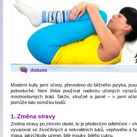
diskuse
Moderní kulty jarní očisty, převedeno do běžného jazyka, jsou
jednoduché. Není třeba používat nadmíru učených výrazů
mnohoslovných tirád. Takže, stručně a jasně – v jarní oči
pomůže tato osmička bodů:
1. Změna stravy
Změna stravy po zimním obobí, to je především odlehčení – vh
vyvarovat se živočišných a nekvalitních tuků, vepřového a h
masa, jakýchkoliv uzenin, bílé mouky, bílého cukru.