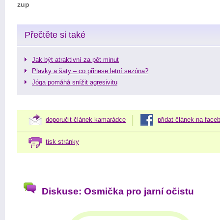
zup
Přečtěte si také
Jak být atraktivní za pět minut
Plavky a šaty – co přinese letní sezóna?
Jóga pomáhá snížit agresivitu
doporučit článek kamarádce
přidat článek na face
tisk stránky
Diskuse: Osmička pro jarní očistu