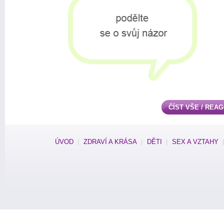
ČÍST VŠE / REA
ÚVOD
ZDRAVÍ A KRÁSA
DĚTI
SEX A VZTAHY