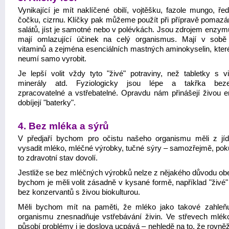
Vynikající je mít naklíčené obilí, vojtěšku, fazole mungo, ře
čočku, cizrnu. Klíčky pak můžeme použít při přípravě pomazá
salátů, jíst je samotné nebo v polévkách. Jsou zdrojem enzymů
mají omlazující účinek na celý organismus. Mají v sobě
vitaminů a zejména esenciálních mastných aminokyselin, které 
neumí samo vyrobit.
Je lepší volit vždy tyto "živé" potraviny, než tabletky s vi
minerály atd. Fyziologicky jsou lépe a takřka beze
zpracovatelné a vstřebatelné. Opravdu nám přinášejí živou en
dobíjejí "baterky".
4. Bez mléka a sýrů
V předjaří bychom pro očistu našeho organismu měli z jíd
vysadit mléko, mléčné výrobky, tučné sýry – samozřejmě, po
to zdravotní stav dovolí.
Jestliže se bez mléčných výrobků nelze z nějakého důvodu obej
bychom je měli volit zásadně v kysané formě, například "živé"
bez konzervantů s živou biokulturou.
Měli bychom mít na paměti, že mléko jako takové zahleň
organismu znesnadňuje vstřebávání živin. Ve střevech mlék
působí problémy i je doslova ucpává – nehledě na to, že rovně