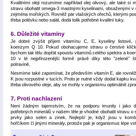
Kvalitními oleji rozumíme například olej olivový, ale také si
stravu obohatit omega-3 mastnými kyselinami, obsaženými v 
zejména mořských. Rovněž pár vlašských ořechů, kterými p
třeba polévku nebo salát, dodá tolik potřebné kvalitní tuky.
6. Důležité vitamíny
Je dobré zvýšit příjem vitamínu C, E, kyseliny listové, p
koenzym Q 10. Pokud obohacujeme stravu o čerstvé klíčk
bychom tak tělu dopřát spoustu vitamínů celého spektra a ko
10 v té nejpřirozenější formě právě díky této "zelené" š
potravině.
Nesmíme také zapomínat, že především vitamín E, ale rovněž
K jsou rozpustné v tucích. Proto je nutné vždy dodat kapku kva
třeba olivového oleje, aby se mohly v organismu optimálně zpr
7. Proti nachlazení
Není žádným tajemstvím, že na podporu imunity i jako d
potřebných minerálů v našem těle je vhodné obohatit stravu o 
prvky jako selen a zinek. Nejlepší je, když jsou v komb
hořčíkem či jinými minerály, protože pak je organismus lépe vs