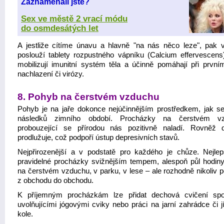
Zaznamenali jste?
Sex ve městě 2 vrací módu
do osmdesátých let
A jestliže cítíme únavu a hlavně "na nás něco leze", pak 
poslouží tablety rozpustného vápníku (Calcium effervescens)
mobilizují imunitní systém těla a účinně pomáhají při první
nachlazení či virózy.
8. Pohyb na čerstvém vzduchu
Pohyb je na jaře dokonce nejúčinnějším prostředkem, jak se
následků zimního období. Procházky na čerstvém vz
probouzející se přírodou nás pozitivně naladí. Rovněž
prodlužuje, což podpoří ústup depresivních stavů.
Nejpřirozenější a v podstatě pro každého je chůze. Nejlep
pravidelné procházky svižnějším tempem, alespoň půl hodin
na čerstvém vzduchu, v parku, v lese – ale rozhodně nikoliv p
z obchodu do obchodu.
K příjemným procházkám lze přidat dechová cvičení sp
uvolňujícími jógovými cviky nebo práci na jarní zahrádce či j
kole.