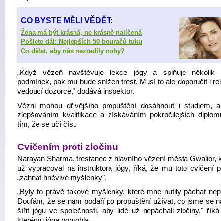
CO BYSTE MĚLI VĚDĚT:
Žena má být krásná, ne krásně nalíčená
Pošlete dál: Nejlepších 50 bouračů tuku
Co dělat, aby nás nezradily nohy?
„Když vězeň navštěvuje lekce jógy a splňuje několik 
podmínek, pak mu bude snížen trest. Musí to ale doporučit i re
vedoucí dozorce," dodává inspektor.
Vězni mohou dřívějšího propuštění dosáhnout i studiem, a
zlepšováním kvalifikace a získáváním pokročilejších diplomů
tím, že se učí číst.
Cvičením proti zločinu
Narayan Sharma, trestanec z hlavního vězení města Gwalior, k
už vypracoval na instruktora jógy, říká, že mu toto cvičení 
„zahnat hněvivé myšlenky".
„Byly to právě takové myšlenky, které mne nutily páchat nepr
Doufám, že se nám podaří po propuštění užívat, co jsme se nau
šířit jógu ve společnosti, aby lidé už nepáchali zločiny," řík
kterému jóga pomohla.