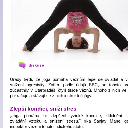
diskuse
Úřady tvrdí, že jóga pomáhá vězňům lépe se ovládat a 
snížení agresivity. Zatím, podle údajů BBC, se tohoto p
zúčastnily v Utarpradéši čtyři tisíce vězňů. Mnoho z nich ve 
pokračuje a stávají se z nich instruktoři jógy.
Zlepší kondici, sníží stres
„Jóga pomáhá ke zlepšení fyzické kondice, zklidnění c
zvládání vzteku a snížení stresu," říká Sanjay Mane, ge
inspektor vězení tohoto indického státu.