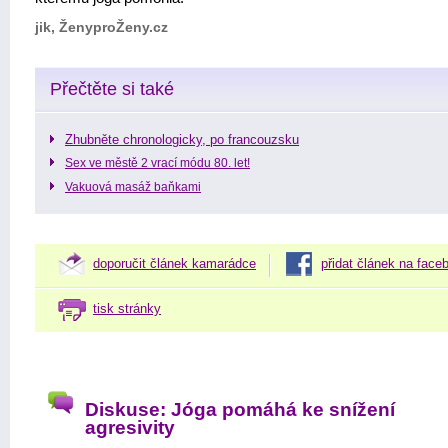
jik, ŽenyproŽeny.cz
Přečtěte si také
Zhubněte chronologicky, po francouzsku
Sex ve městě 2 vrací módu 80. let!
Vakuová masáž baňkami
doporučit článek kamarádce
přidat článek na face
tisk stránky
Diskuse: Jóga pomáhá ke snížení
agresivity