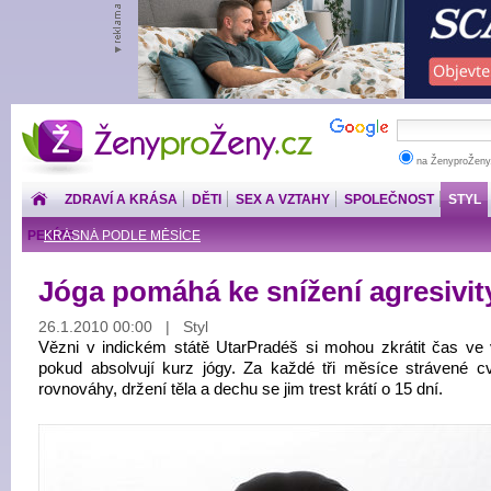
ŽenyproŽeny.cz
na ŽenyproŽeny
ZDRAVÍ A KRÁSA
DĚTI
SEX A VZTAHY
SPOLEČNOST
STYL
PENÍZE
KRÁSNÁ PODLE MĚSÍCE
Jóga pomáhá ke snížení agresivit
26.1.2010 00:00 | Styl
Vězni v indickém státě UtarPradéš si mohou zkrátit čas ve 
pokud absolvují kurz jógy. Za každé tři měsíce strávené c
rovnováhy, držení těla a dechu se jim trest krátí o 15 dní.