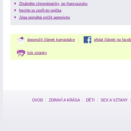
Zhubněte chronologicky, po francouzsku
Nechte se zavřít do vajíčka
Jóga pomáhá snížit agresivitu
doporučit článek kamarádce
přidat článek na face
tisk stránky
ÚVOD
ZDRAVÍ A KRÁSA
DĚTI
SEX A VZTAHY