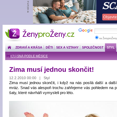
ŽenyproŽeny.cz
na ŽenyproŽeny
ZDRAVÍ A KRÁSA
DĚTI
SEX A VZTAHY
SPOLEČNOST
STYL
PENÍZE
KRÁSNÁ PODLE MĚSÍCE
Zima musí jednou skončit!
12.2.2010 00:00 | Styl
Zima musí jednou skončit, i když na nás posílá další a další
mráz. Snad vás alespoň trochu zahřejeme vás pohledem na p
šaty, které návrháři vymysleli pro léto.