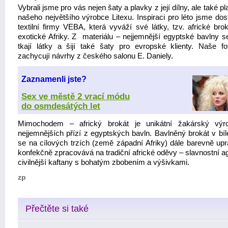
Vybrali jsme pro vás nejen šaty a plavky z její dílny, ale také p
našeho největšího výrobce Litexu. Inspiraci pro léto jsme dost
textilní firmy VEBA, která vyváží své látky, tzv. africké bro
exotické Afriky. Z materiálu – nejjemnější egyptské bavlny s
tkají látky a šijí také šaty pro evropské klienty. Naše fot
zachycují návrhy z českého salonu E. Daniely.
Zaznamenli jste?
Sex ve městě 2 vrací módu
do osmdesátých let
Mimochodem – africký brokát je unikátní žakárský výr
nejjemnějších přízí z egyptských bavln. Bavlněný brokát v bíl
se na cílových trzích (země západní Afriky) dále barevně upr
konfekčně zpracovává na tradiční africké oděvy – slavnostní a
civilnější kaftany s bohatým zbobením a výšivkami.
zp
Přečtěte si také