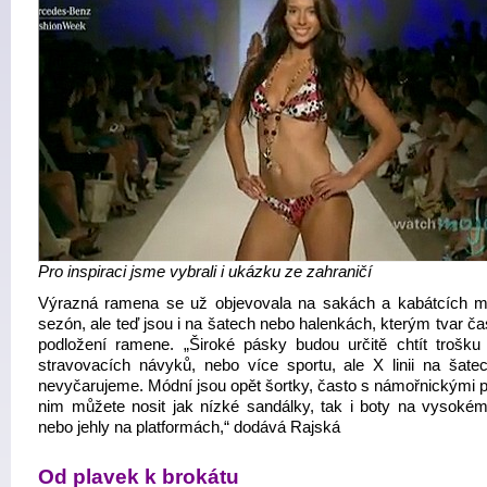
Pro inspiraci jsme vybrali i ukázku ze zahraničí
Výrazná ramena se už objevovala na sakách a kabátcích m
sezón, ale teď jsou i na šatech nebo halenkách, kterým tvar ča
podložení ramene. „Široké pásky budou určitě chtít trošku
stravovacích návyků, nebo více sportu, ale X linii na šatec
nevyčarujeme. Módní jsou opět šortky, často s námořnickými p
nim můžete nosit jak nízké sandálky, tak i boty na vysokém
nebo jehly na platformách,“ dodává Rajská
Od plavek k brokátu