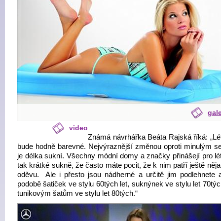
gale
video
Známá návrhářka Beáta Rajská říká: „Lé
bude hodně barevné. Nejvýraznější změnou oproti minulým 
je délka sukní. Všechny módní domy a značky přinášejí pro lé
tak krátké sukně, že často máte pocit, že k nim patří ještě něj
oděvu. Ale i přesto jsou nádherné a určitě jim podlehnete 
podobě šatiček ve stylu 60tých let, suknýnek ve stylu let 70tý
tunikovým šatům ve stylu let 80tých.“