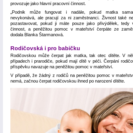
provozuje jako hlavní pracovní činnost.
„Podnik může fungovat i nadále, pokud matka sama
nevykonává, ale pracují za ni zaměstnanci. Živnost také n
pozastavovat, pokud ji máte pouze jako přivýdělek, tedy v
činnost, a peněžitou pomoc v mateřství čerpáte ze zaměs
dodala Blanka Štarmanová.
Rodičovská i pro babičku
Rodičovskou může čerpat jak matka, tak otec dítěte. V ně
případech i prarodiče, pokud mají dítě v péči. Čerpání rodič
příspěvku navazuje na peněžitou pomoc v mateřství.
V případě, že žádný z rodičů na peněžitou pomoc v mateřstv
nemá, začnou čerpat rodičovskou ihned po narození dítěte.