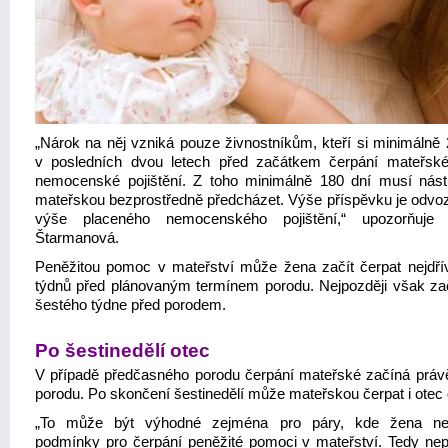
„Nárok na něj vzniká pouze živnostníkům, kteří si minimálně 
v posledních dvou letech před začátkem čerpání mateřské 
nemocenské pojištění. Z toho minimálně 180 dní musí nás
mateřskou bezprostředně předcházet. Výše příspěvku je odvo
výše placeného nemocenského pojištění,“ upozorňuje 
Štarmanová.
Peněžitou pomoc v mateřství může žena začít čerpat nejdř
týdnů před plánovaným termínem porodu. Nejpozději však z
šestého týdne před porodem.
Po šestinedělí otec
V případě předčasného porodu čerpání mateřské začíná práv
porodu. Po skončení šestinedělí může mateřskou čerpat i otec d
„To může být výhodné zejména pro páry, kde žena nes
podmínky pro čerpání peněžité pomoci v mateřství. Tedy nepla