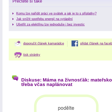
Přečtěte si také
Komu lze nařídit práci ve svátek a jak je to s příplatky?
Jak snížit spotřebu energií na vytápění
Ušetřit za elektřinu lze jednoduše i bez investic
doporučit článek kamarádce
přidat článek na face
tisk stránky
Diskuse: Máma na živnosťák: mateřsko
třeba včas naplánovat