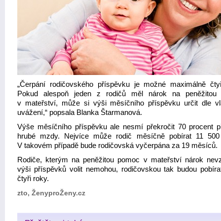
„Čerpání rodičovského příspěvku je možné maximálně čtyř
Pokud alespoň jeden z rodičů měl nárok na peněžitou
v mateřství, může si výši měsíčního příspěvku určit dle vl
uvážení,“ popsala Blanka Štarmanová.
Výše měsíčního příspěvku ale nesmí překročit 70 procent p
hrubé mzdy. Nejvíce může rodič měsíčně pobírat 11 500
V takovém případě bude rodičovská vyčerpána za 19 měsíců.
Rodiče, kterým na peněžitou pomoc v mateřství nárok nevzn
výši příspěvků volit nemohou, rodičovskou tak budou pobíra
čtyři roky.
zto, ŽenyproŽeny.cz