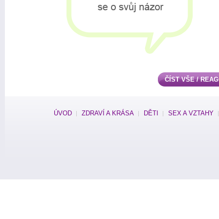
ČÍST VŠE / REA
ÚVOD
ZDRAVÍ A KRÁSA
DĚTI
SEX A VZTAHY