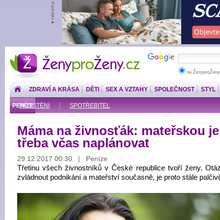
ŽenyproŽeny.cz
na ŽenyproŽeny
ZDRAVÍ A KRÁSA
DĚTI
SEX A VZTAHY
SPOLEČNOST
STYL
PENÍZE
POJIŠTĚNÍ
SPOTŘEBITEL
Máma na živnosťák: mateřskou je
třeba včas naplánovat
29.12.2017 00:30 | Peníze
Třetinu všech živnostníků v České republice tvoří ženy. Otáz
zvládnout podnikání a mateřství současně, je proto stále palčivě