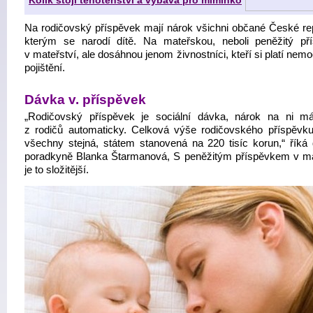
Kolik stojí těhotenství a výbava pro miminko
Na rodičovský příspěvek mají nárok všichni občané České rep
kterým se narodí dítě. Na mateřskou, neboli peněžitý př
v mateřství, ale dosáhnou jenom živnostníci, kteří si platí ne
pojištění.
Dávka v. příspěvek
„Rodičovský příspěvek je sociální dávka, nárok na ni m
z rodičů automaticky. Celková výše rodičovského příspěvku
všechny stejná, státem stanovená na 220 tisíc korun,“ říká
poradkyně Blanka Štarmanová, S peněžitým příspěvkem v ma
je to složitější.