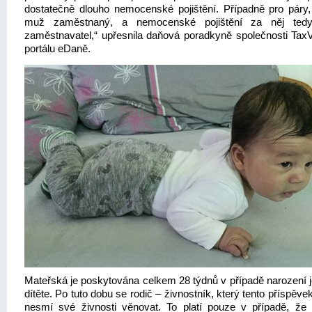
dostatečně dlouho nemocenské pojištění. Případně pro páry,
muž zaměstnaný, a nemocenské pojištění za něj tedy
zaměstnavatel,“ upřesnila daňová poradkyně společnosti TaxV
portálu eDaně.
Mateřská je poskytována celkem 28 týdnů v případě narození 
dítěte. Po tuto dobu se rodič – živnostník, který tento příspěve
nesmí své živnosti věnovat. To platí pouze v případě, že 