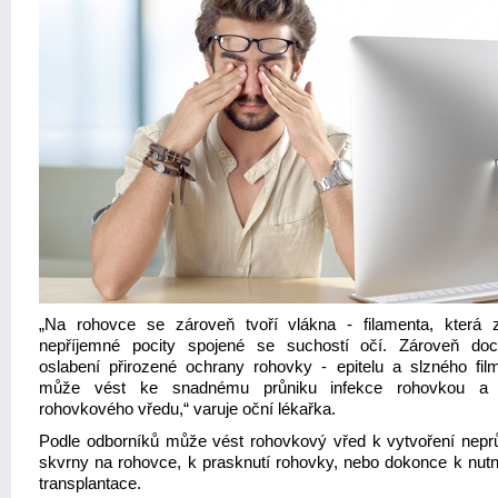
„Na rohovce se zároveň tvoří vlákna - filamenta, která z
nepříjemné pocity spojené se suchostí očí. Zároveň do
oslabení přirozené ochrany rohovky - epitelu a slzného fil
může vést ke snadnému průniku infekce rohovkou a 
rohovkového vředu,“ varuje oční lékařka.
Podle odborníků může vést rohovkový vřed k vytvoření nepr
skvrny na rohovce, k prasknutí rohovky, nebo dokonce k nutnos
transplantace.