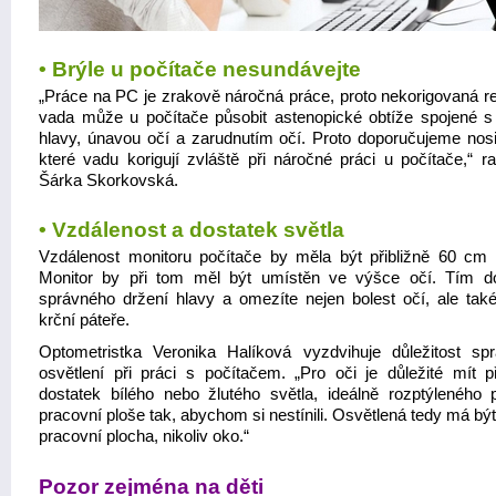
• Brýle u počítače nesundávejte
„Práce na PC je zrakově náročná práce, proto nekorigovaná re
vada může u počítače působit astenopické obtíže spojené s 
hlavy, únavou očí a zarudnutím očí. Proto doporučujeme nosit
které vadu korigují zvláště při náročné práci u počítače,“ ra
Šárka Skorkovská.
• Vzdálenost a dostatek světla
Vzdálenost monitoru počítače by měla být přibližně 60 cm 
Monitor by při tom měl být umístěn ve výšce očí. Tím doc
správného držení hlavy a omezíte nejen bolest očí, ale tak
krční páteře.
Optometristka Veronika Halíková vyzdvihuje důležitost sp
osvětlení při práci s počítačem. „Pro oči je důležité mít př
dostatek bílého nebo žlutého světla, ideálně rozptýleného 
pracovní ploše tak, abychom si nestínili. Osvětlená tedy má bý
pracovní plocha, nikoliv oko.“
Pozor zejména na děti