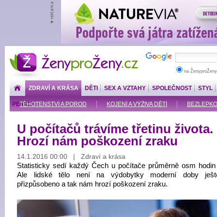
ŽenyproŽeny.cz
na ŽenyproŽeny
ZDRAVÍ A KRÁSA
DĚTI
SEX A VZTAHY
SPOLEČNOST
STYL
PENÍZE
TĚHOTENSTVÍ A POROD
KOJENÍ A VÝŽIVA DĚTÍ
BEZLEPKOV
U počítačů trávíme třetinu života.
Hrozí nám poškození zraku
14.1.2016 00:00 | Zdraví a krása
Statisticky sedí každý Čech u počítače průměrně osm hodin
Ale lidské tělo není na výdobytky moderní doby ješt
přizpůsobeno a tak nám hrozí poškození zraku.