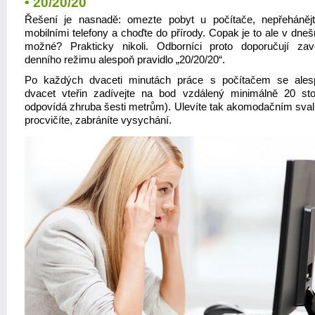
• 20/20/20
Řešení je nasnadě: omezte pobyt u počítače, nepřeháněj
mobilními telefony a choďte do přírody. Copak je to ale v dne
možné? Prakticky nikoli. Odborníci proto doporučují za
denního režimu alespoň pravidlo „20/20/20“.
Po každých dvaceti minutách práce s počítačem se ale
dvacet vteřin zadívejte na bod vzdálený minimálně 20 st
odpovídá zhruba šesti metrům). Ulevíte tak akomodačním sval
procvičíte, zabráníte vysychání.