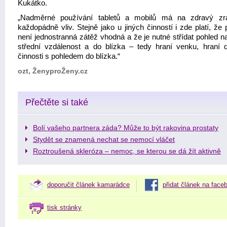
Kukátko.
„Nadměrné používání tabletů a mobilů má na zdravý zr
každopádně vliv. Stejně jako u jiných činností i zde platí, že 
není jednostranná zátěž vhodná a že je nutné střídat pohled n
střední vzdálenost a do blízka – tedy hraní venku, hraní
činnosti s pohledem do blízka.“
ozt, ŽenyproŽeny.cz
Přečtěte si také
Bolí vašeho partnera záda? Může to být rakovina prostaty
Stydět se znamená nechat se nemocí vláčet
Roztroušená skleróza – nemoc, se kterou se dá žít aktivně
doporučit článek kamarádce
přidat článek na face
tisk stránky