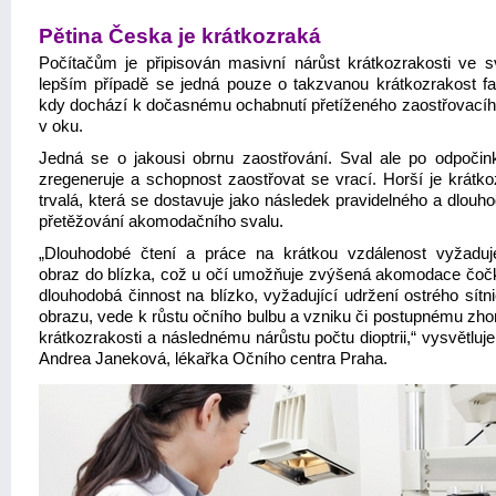
Pětina Česka je krátkozraká
Počítačům je připisován masivní nárůst krátkozrakosti ve s
lepším případě se jedná pouze o takzvanou krátkozrakost fa
kdy dochází k dočasnému ochabnutí přetíženého zaostřovacíh
v oku.
Jedná se o jakousi obrnu zaostřování. Sval ale po odpočin
zregeneruje a schopnost zaostřovat se vrací. Horší je krátko
trvalá, která se dostavuje jako následek pravidelného a dlouh
přetěžování akomodačního svalu.
„Dlouhodobé čtení a práce na krátkou vzdálenost vyžaduj
obraz do blízka, což u očí umožňuje zvýšená akomodace čočk
dlouhodobá činnost na blízko, vyžadující udržení ostrého sítn
obrazu, vede k růstu očního bulbu a vzniku či postupnému zho
krátkozrakosti a následnému nárůstu počtu dioptrii,“ vysvětlu
Andrea Janeková, lékařka Očního centra Praha.