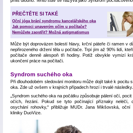
příliš dlouho. Tento stav se nazývá jako Syndrom počítačového 
PŘEČTĚTE SI TAKÉ
Oční jóga brání syndromu kancelářského oka
Jak pomoci unaveným očím u počítače?
Nemůžete zaostřit? Možná astigmatismus
Může být doprovázen bolestí hlavy, krční páteře či ramen v d
nepřirozeného držení těla u počítače. Trpí jím až 90% lidí, kteří
počítače denně alespoň tři hodiny. Potíž obvykle vymizí kr
ukončení práce na počítači.
Syndrom suchého oka
Při dlouhodobém sledování monitoru může dojít také k pocitu 
oka. Zde už ovšem v krajních případech hrozí i trvalé následky.
„Syndrom suchého oka na počátku způsobuje pálení očí, pocit 
očích, řezání. Pokud se tyto počínající příznaky neléčí, 
osychání rohovky,“ přibližuje MUDr. Jana Mikšovská, oční 
kliniky DuoVize.