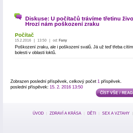
Diskuse: U počítačů trávíme třetinu živo
Hrozí nám poškození zraku
Počítač
15.2.2016 | 13:50 | od:
Fany
Poškození zraku, ale i poškození svalů. Já už teď třeba cítí
bolesti v oblasti loktů.
Zobrazen poslední příspěvek, celkový počet
1
příspěvek.
poslední příspěvek:
15. 2. 2016 13:50
ČÍST VŠE / REA
ÚVOD
ZDRAVÍ A KRÁSA
DĚTI
SEX A VZTAHY