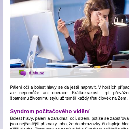
diskuse
Pálení očí a bolest hlavy se dá ještě napravit. V horších příp
ale nepomůže ani operace. Krátkozrakostí trpí převáž
špatnému životnímu stylu už téměř každý třetí člověk na Zemi.
Syndrom počítačového vidění
Bolest hlavy, pálení a zarudnutí očí, slzení, potíže se zaostřov
jsou nejčastější příznaky toho, že do obrazovky či displeje hl