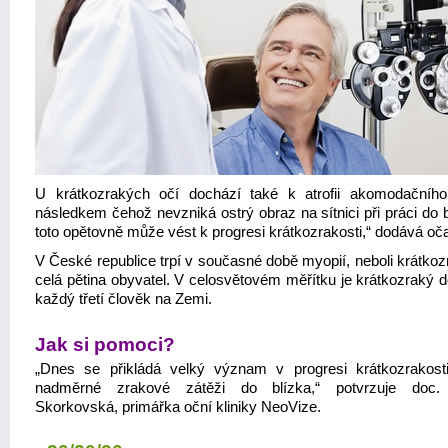
U krátkozrakých očí dochází také k atrofii akomodačního
následkem čehož nevzniká ostrý obraz na sítnici při práci do 
toto opětovně může vést k progresi krátkozrakosti,“ dodává oč
V České republice trpí v současné době myopií, neboli krátkoz
celá pětina obyvatel. V celosvětovém měřítku je krátkozraký 
každý třetí člověk na Zemi.
Jak si pomoci?
„Dnes se přikládá velký význam v progresi krátkozrakost
nadměrné zrakové zátěži do blízka,“ potvrzuje doc.
Skorkovská, primářka oční kliniky NeoVize.