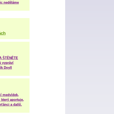
nic neděláme
ách
TA ŠTĚNĚTE
ů vypráví
ík Doyll
í medvídek,
 který aportuje,
ťánci a další.