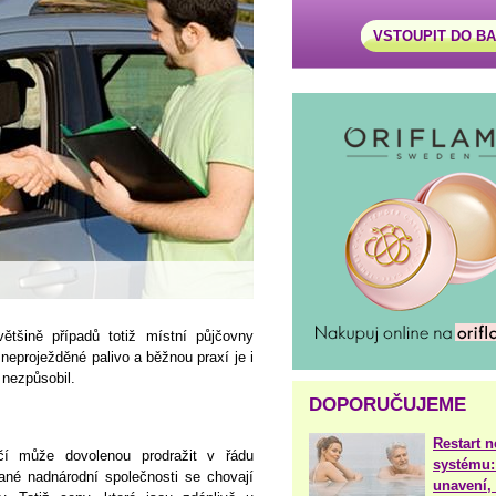
VSTOUPIT DO B
tšině případů totiž místní půjčovny
 neproježděné palivo a běžnou praxí je i
 nezpůsobil.
DOPORUČUJEME
Restart 
čí může dovolenou prodražit v řádu
systému:
vané nadnárodní společnosti se chovají
unavení, 