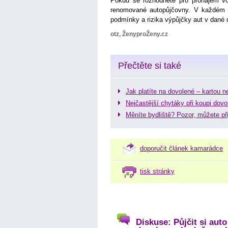
Pokud se rozhodnete pro pronájem vo
renomované autopůjčovny. V každém př
podmínky a rizika výpůjčky aut v dané d
otz, ŽenyproŽeny.cz
Přečtěte si také
Jak platíte na dovolené – kartou n
Nejčastější chytáky při koupi dov
Měníte bydliště? Pozor, můžete přij
doporučit článek kamarádce
tisk stránky
Diskuse: Půjčit si aut