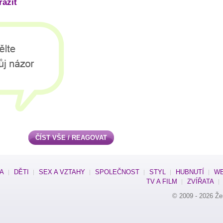
ažit
ČÍST VŠE / REAGOVAT
SA
DĚTI
SEX A VZTAHY
SPOLEČNOST
STYL
HUBNUTÍ
WE
TV A FILM
ZVÍŘATA
© 2009 - 2026
Že