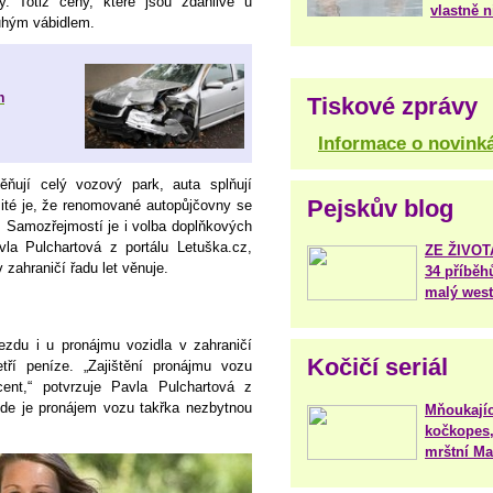
y. Totiž ceny, které jsou zdánlivě u
vlastně 
ouhým vábidlem.
n
Tiskové zprávy
Informace o novink
ňují celý vozový park, auta splňují
Pejskův blog
ité je, že renomované autopůjčovny se
e. Samozřejmostí je i volba doplňkových
vla Pulchartová z portálu Letuška.cz,
ZE ŽIVO
 zahraničí řadu let věnuje.
34 příběh
malý west
ezdu i u pronájmu vozidla v zahraničí
Kočičí seriál
ří peníze. „Zajištění pronájmu vozu
ent,“ potvrzuje Pavla Pulchartová z
kde je pronájem vozu takřka nezbytnou
Mňoukajíc
kočkopes,
mrštní Mar