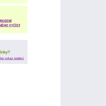
ROZENÍ
 NĚHO VYČÍST
ínky?
šte vzkaz redakci