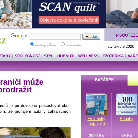
SOUTĚŽ
na ŽenyproŽeny.cz
na internetu
čtvrtek 6.8.2026
ZTAHY
SPOLEČNOST
STYL
HUBNUTÍ
WELLNESS
EZOTERIKA
VAŘE
hraničí může
BAZÁREK
rodražit
istů je při dovolené procestovat okolí
tom, že pronájem auta v zahraničních
í.
Elektrický
E-knihy
mop 3 v 1
2000 Kč
59 Kč