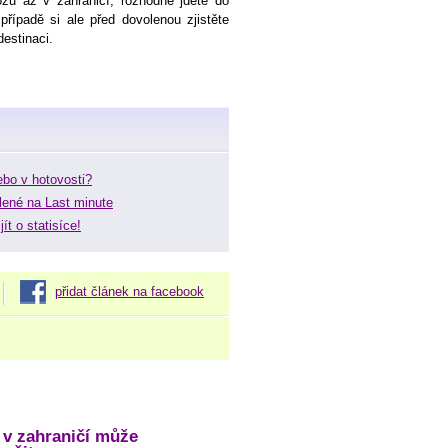
zu až v zahraničí, rozhodně jděte do
ípadě si ale před dovolenou zjistěte
estinaci.
ebo v hotovosti?
olené na Last minute
ít o statisíce!
přidat článek na facebook
o v zahraničí může