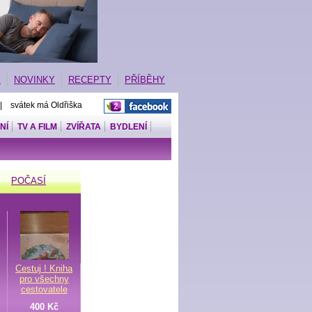
E
NOVINKY
RECEPTY
PŘÍBĚHY
 | svátek má Oldřiška
NÍ
TV A FILM
ZVÍŘATA
BYDLENÍ
POČASÍ
Cestuj ! Kniha
pro všechny
cestovatele
400 Kč