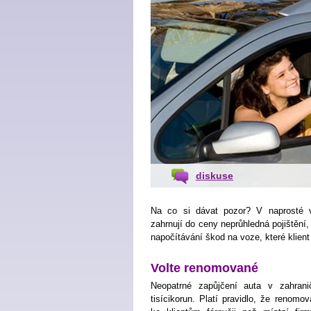
diskuse
Na co si dávat pozor? V naprosté vě
zahrnují do ceny neprůhledná pojištění,
napočítávání škod na voze, které klient
Volte renomované
Neopatrné zapůjčení auta v zahrani
tisícikorun. Platí pravidlo, že renomo