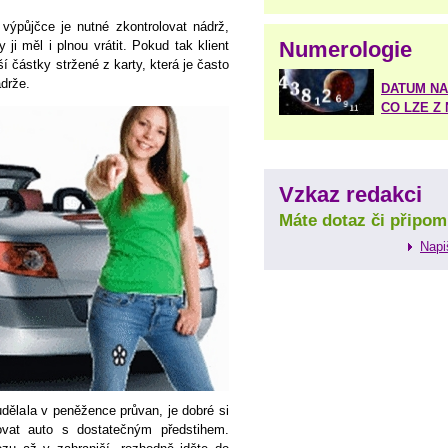
výpůjčce je nutné zkontrolovat nádrž,
Numerologie
 ji měl i plnou vrátit. Pokud tak klient
 částky stržené z karty, která je často
ádrže.
DATUM NA
CO LZE Z
Vzkaz redakci
Máte dotaz či připom
Napi
dělala v peněžence průvan, je dobré si
ovat auto s dostatečným předstihem.