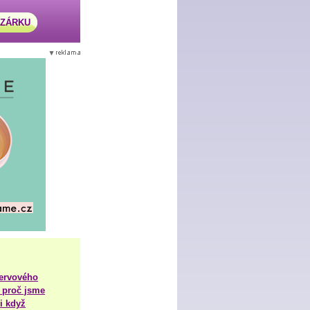
AZÁRKU
nervového
 proč jsme
i když