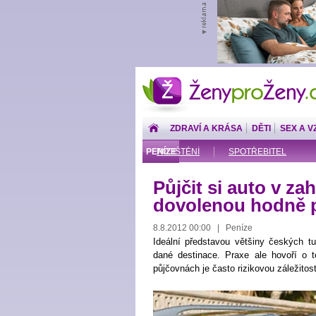
ŽenyproŽeny.cz
ZDRAVÍ A KRÁSA
DĚTI
SEX A V
PENÍZE
POJIŠTĚNÍ
SPOTŘEBITEL
Půjčit si auto v za
dovolenou hodně p
8.8.2012 00:00 | Peníze
Ideální představou většiny českých tur
dané destinace. Praxe ale hovoří o 
půjčovnách je často rizikovou záležitost