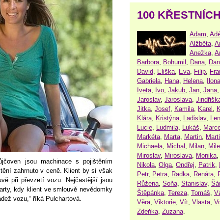
100 KŘESTNÍC
Adam
,
Adé
Alžběta
,
A
Anežka
,
A
Barbora
,
Bohumil
,
Dana
,
Dan
David
,
Eliška
,
Eva
,
Filip
,
Fra
Gabriela
,
Hana
,
Helena
,
Ilon
Iveta
,
Ivo
,
Jakub
,
Jan
,
Jana
Jaroslav
,
Jaroslava
,
Jindřišk
Jitka
,
Josef
,
Kamila
,
Karel
,
K
Klára
,
Kristýna
,
Ladislav
,
Le
Lucie
,
Ludmila
,
Lukáš
,
Marce
Markéta
,
Marta
,
Martin
,
Mart
Michaela
,
Michal
,
Milan
,
Mil
Miroslav
,
Miroslava
,
Monika
ůjčoven jsou machinace s pojištěním
Nikola
,
Olga
,
Ondřej
,
Patrik
,
ištění zahrnuto v ceně. Klient by si však
Petr
,
Petra
,
Radka
,
Renáta
,
vě při převzetí vozu. Nejčastější jsou
Růžena
,
Soňa
,
Stanislav
,
Šá
arty, kdy klient ve smlouvě nevědomky
Štěpánka
,
Tereza
,
Tomáš
,
V
ádež vozu,“ říká Pulchartová.
Věra
,
Viktorie
,
Vít
,
Vlasta
,
V
Zdeňka
,
Zuzana
.