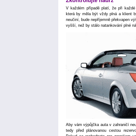
Zkontrolujte nádrž
V každém případě platí, že při každé 
která by měla být vždy plná a klient by
neučiní, bude nepříjemně překvapen výší
vyšší, než by stálo natankování plné n
Aby vám výpůjčka auta v zahraničí neu
tedy před plánovanou cestou rezerv