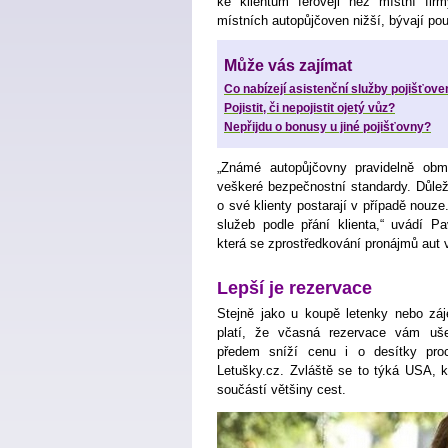
ke klientům férověji než místní firm
místních autopůjčoven nižší, bývají p
Může vás zajímat
Co nabízejí asistenční služby pojišťove
Pojistit, či nepojistit ojetý vůz?
Nepřijdu o bonusy u jiné pojišťovny?
„Známé autopůjčovny pravidelně obmě
veškeré bezpečnostní standardy. Důlež
o své klienty postarají v případě nouz
služeb podle přání klienta,“ uvádí Pa
která se zprostředkování pronájmů aut v
Lepší je rezervace
Stejně jako u koupě letenky nebo záj
platí, že včasná rezervace vám ušet
předem sníží cenu i o desítky proc
Letušky.cz. Zvláště se to týká USA, 
součástí většiny cest.