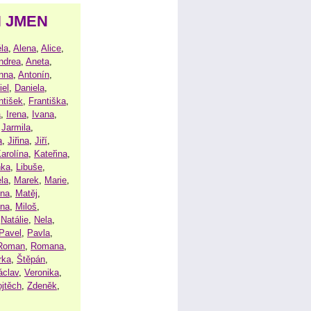
H JMEN
la
,
Alena
,
Alice
,
ndrea
,
Aneta
,
nna
,
Antonín
,
iel
,
Daniela
,
ntišek
,
Františka
,
a
,
Irena
,
Ivana
,
,
Jarmila
,
a
,
Jiřina
,
Jiří
,
arolína
,
Kateřina
,
nka
,
Libuše
,
la
,
Marek
,
Marie
,
ina
,
Matěj
,
ena
,
Miloš
,
,
Natálie
,
Nela
,
Pavel
,
Pavla
,
Roman
,
Romana
,
rka
,
Štěpán
,
áclav
,
Veronika
,
ojtěch
,
Zdeněk
,