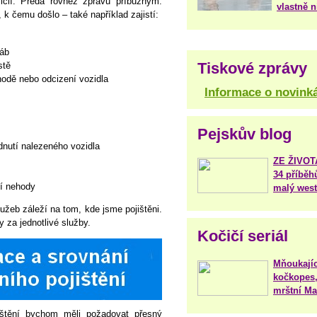
licií. Předá rovněž zprávu příbuzným.
vlastně 
 k čemu došlo – také například zajistí:
řáb
Tiskové zprávy
stě
hodě nebo odcizení vozidla
Informace o novink
Pejskův blog
nutí nalezeného vozidla
ZE ŽIVO
34 příběh
ní nehody
malý west
žeb záleží na tom, kde jsme pojištěni.
y za jednotlivé služby.
Kočičí seriál
Mňoukajíc
kočkopes,
mrštní Mar
jištění bychom měli požadovat přesný