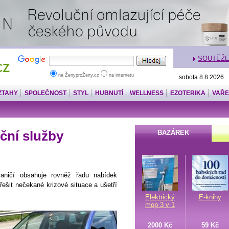
SOUTĚŽ
na ŽenyproŽeny.cz
na internetu
sobota 8.8.2026
ZTAHY
SPOLEČNOST
STYL
HUBNUTÍ
WELLNESS
EZOTERIKA
VAŘE
nční služby
BAZÁREK
raničí obsahuje rovněž řadu nabídek
ešit nečekané krizové situace a ušetří
Elektrický
E-knihy
mop 3 v 1
2000 Kč
59 Kč