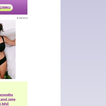
AZÁRKU
nervového
 proč jsme
i když