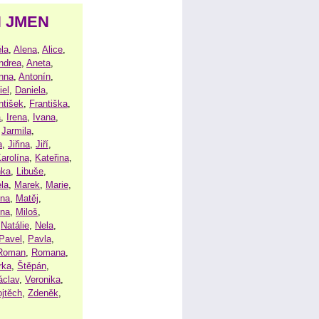
H JMEN
la
,
Alena
,
Alice
,
ndrea
,
Aneta
,
nna
,
Antonín
,
iel
,
Daniela
,
ntišek
,
Františka
,
a
,
Irena
,
Ivana
,
,
Jarmila
,
a
,
Jiřina
,
Jiří
,
arolína
,
Kateřina
,
nka
,
Libuše
,
la
,
Marek
,
Marie
,
ina
,
Matěj
,
ena
,
Miloš
,
,
Natálie
,
Nela
,
Pavel
,
Pavla
,
Roman
,
Romana
,
rka
,
Štěpán
,
áclav
,
Veronika
,
ojtěch
,
Zdeněk
,