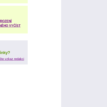
ROZENÍ
 NĚHO VYČÍST
ínky?
šte vzkaz redakci