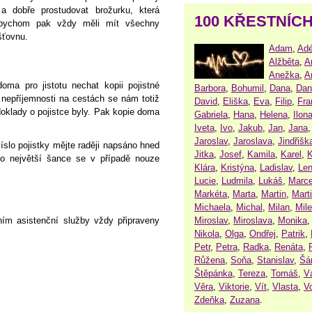
a dobře prostudovat brožurku, která
100 KŘESTNÍC
e bychom pak vždy měli mít všechny
šťovnu.
Adam
,
Adé
Alžběta
,
A
Anežka
,
A
oma pro jistotu nechat kopii pojistné
Barbora
,
Bohumil
,
Dana
,
Dan
 nepříjemnosti na cestách se nám totiž
David
,
Eliška
,
Eva
,
Filip
,
Fra
oklady o pojistce byly. Pak kopie doma
Gabriela
,
Hana
,
Helena
,
Ilon
Iveta
,
Ivo
,
Jakub
,
Jan
,
Jana
Jaroslav
,
Jaroslava
,
Jindřišk
íslo pojistky mějte raději napsáno hned
Jitka
,
Josef
,
Kamila
,
Karel
,
K
co největší šance se v případě nouze
Klára
,
Kristýna
,
Ladislav
,
Le
Lucie
,
Ludmila
,
Lukáš
,
Marce
Markéta
,
Marta
,
Martin
,
Mart
Michaela
,
Michal
,
Milan
,
Mil
Miroslav
,
Miroslava
,
Monika
ím asistenční služby vždy připraveny
Nikola
,
Olga
,
Ondřej
,
Patrik
,
Petr
,
Petra
,
Radka
,
Renáta
,
Růžena
,
Soňa
,
Stanislav
,
Šá
Štěpánka
,
Tereza
,
Tomáš
,
V
Věra
,
Viktorie
,
Vít
,
Vlasta
,
V
Zdeňka
,
Zuzana
.