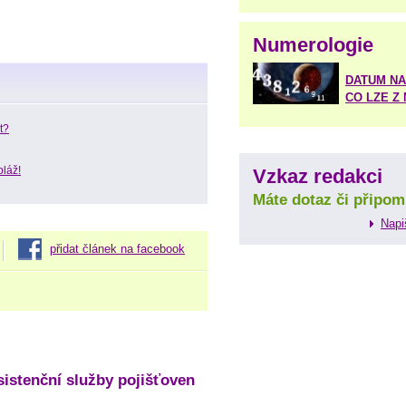
Numerologie
DATUM NA
CO LZE Z
t?
pláž!
Vzkaz redakci
Máte dotaz či připom
Napi
přidat článek na facebook
sistenční služby pojišťoven