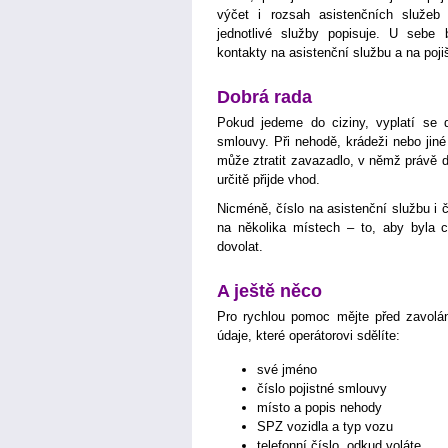
výčet i rozsah asistenčních služeb 
jednotlivé služby popisuje. U seb
kontakty na asistenční službu a na poji
Dobrá rada
Pokud jedeme do ciziny, vyplatí se d
smlouvy. Při nehodě, krádeži nebo jiné
může ztratit zavazadlo, v němž právě d
určitě přijde vhod.
Nicméně, číslo na asistenční službu i č
na několika místech – to, aby byla 
dovolat.
A ještě něco
Pro rychlou pomoc mějte před zavolán
údaje, které operátorovi sdělíte:
své jméno
číslo pojistné smlouvy
místo a popis nehody
SPZ vozidla a typ vozu
telefonní číslo, odkud voláte