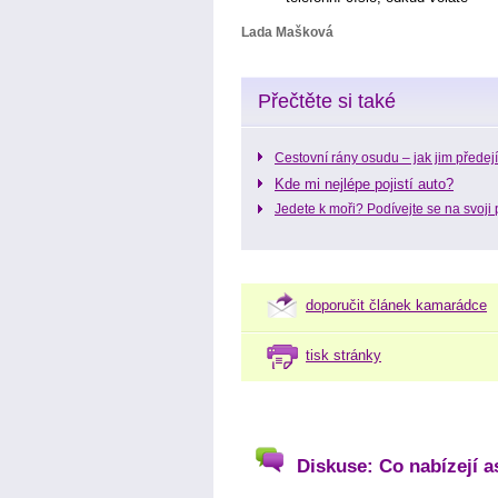
Lada Mašková
Přečtěte si také
Cestovní rány osudu – jak jim předejí
Kde mi nejlépe pojistí auto?
Jedete k moři? Podívejte se na svoji 
doporučit článek kamarádce
tisk stránky
Diskuse: Co nabízejí a