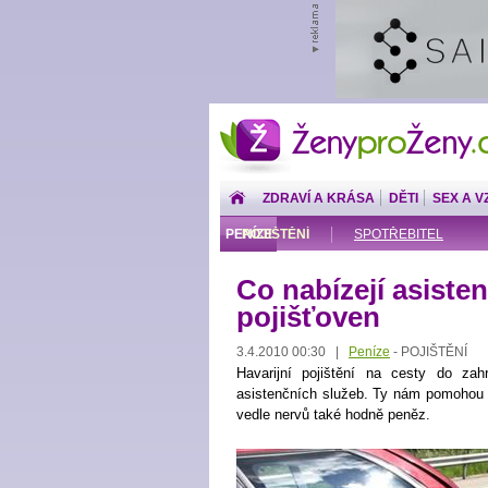
ŽenyproŽeny.cz
ZDRAVÍ A KRÁSA
DĚTI
SEX A V
PENÍZE
POJIŠTĚNÍ
SPOTŘEBITEL
Co nabízejí asiste
pojišťoven
3.4.2010 00:30 |
Peníze
POJIŠTĚNÍ
-
Havarijní pojištění na cesty do zah
asistenčních služeb. Ty nám pomohou ř
vedle nervů také hodně peněz.