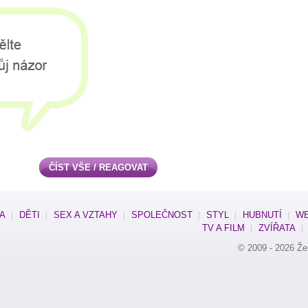
ČÍST VŠE / REAGOVAT
SA
DĚTI
SEX A VZTAHY
SPOLEČNOST
STYL
HUBNUTÍ
WE
TV A FILM
ZVÍŘATA
© 2009 - 2026
Že