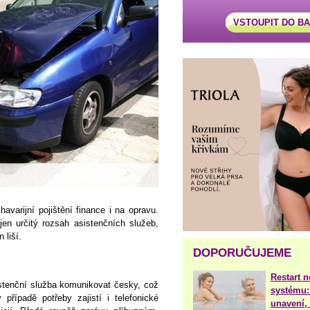
VSTOUPIT DO B
avarijní pojištění finance i na opravu.
jen určitý rozsah asistenčních služeb,
 liší.
DOPORUČUJEME
Restart 
stenční služba komunikovat česky, což
systému:
 případě potřeby zajistí i telefonické
unavení, 