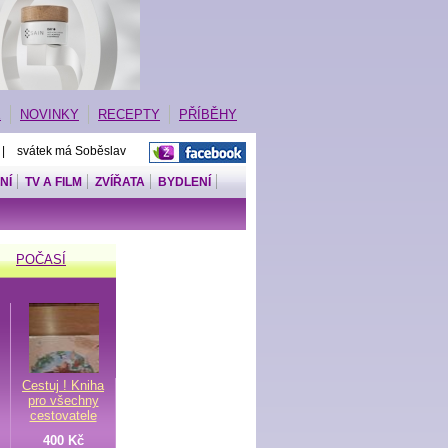
E
NOVINKY
RECEPTY
PŘÍBĚHY
 | svátek má Soběslav
NÍ
TV A FILM
ZVÍŘATA
BYDLENÍ
POČASÍ
Cestuj ! Kniha
pro všechny
cestovatele
400 Kč