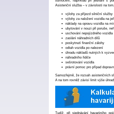
tlumočení, například při jednání s po
Asistenční služba – v závislosti na tom,
výlohy za příjezd silniční služby
výlohy za naložení vozidla na je
náklady na opravu vozidla na mí
ubytování v nouzi při poruše, ne
uschování nepojízdného vozidla
zaslání náhradních dílů
poskytnutí finanční zálohy
odtah vozidla po nalezení
úhradu nákladů nutných k vyzved
náhradního řidiče
sešrotování vozidla
právní pomoc pro případ doprav
Samozřejmě, že rozsah asistenčních slu
A na tom rovněž závisí limit výše úhrad
Tudíž, při sjednávání havarijního po