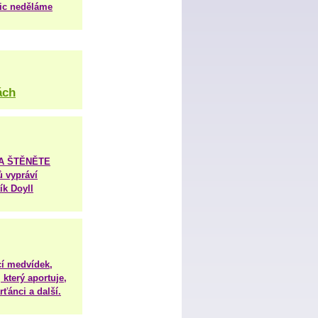
nic neděláme
ách
TA ŠTĚNĚTE
ů vypráví
ík Doyll
í medvídek,
 který aportuje,
ťánci a další.