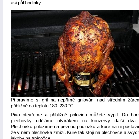
asi půl hodinky.
Připravíme si gril na nepřímé grilování nad středním žáre
přibližně na teplotu 180–230 °C.
Pivo otevřeme a přibližně polovinu můžete vypít. Do horn
plechovky uděláme otvírákem na konzervy další dva o
Plechovku položíme na pevnou podložku a kuře na ni postaví
že v něm plechovka zmizí. Kuře tak stojí na plechovce a svýc
jakoby na trojnožce.