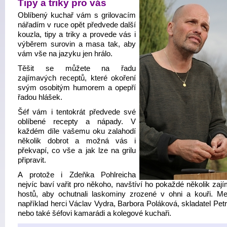
Tipy a triky pro vás
Oblíbený kuchař vám s grilovacím
nářadím v ruce opět předvede další
kouzla, tipy a triky a provede vás i
výběrem surovin a masa tak, aby
vám vše na jazyku jen hrálo.
Těšit se můžete na řadu
zajímavých receptů, které okoření
svým osobitým humorem a opepří
řadou hlášek.
Šéf vám i tentokrát předvede své
oblíbené recepty a nápady. V
každém díle vašemu oku zalahodí
několik dobrot a možná vás i
překvapí, co vše a jak lze na grilu
připravit.
A protože i Zdeňka Pohlreicha
nejvíc baví vařit pro někoho, navštíví ho pokaždé několik zaj
hostů, aby ochutnali laskominy zrozené v ohni a kouři. Me
například herci Václav Vydra, Barbora Poláková, skladatel Pet
nebo také šéfovi kamarádi a kolegové kuchaři.