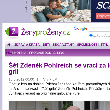
ŽenyproŽeny.cz
na ŽenyproŽeny
ZDRAVÍ A KRÁSA
DĚTI
SEX A VZTAHY
SPOLEČNOST
STYL
PENÍZE
FILMOTÉKA – PRO VAŠE DOMÁCÍ KINO
Šéf Zdeněk Pohlreich se vrací za l
gril
15.5.2012 00:00 | TV a FILM
Opět je léto na dohled. Přichází sezóna kouřem provoněných do
tu! A s ní se vrací i "šéf grilu" Zdeněk Pohlreich. Přinášíme t
vynikající recept na originálně grilované kuře.