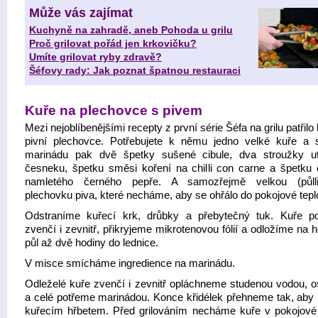
Může vás zajímat
Kuchyně na zahradě, aneb Pohoda u grilu
Proč grilovat pořád jen krkovičku?
Umíte grilovat ryby zdravě?
Šéfovy rady: Jak poznat špatnou restauraci
Kuře na plechovce s pivem
Mezi nejoblíbenějšími recepty z první série Šéfa na grilu patřilo
pivní plechovce. Potřebujete k němu jedno velké kuře a 
marinádu pak dvě špetky sušené cibule, dva stroužky u
česneku, špetku směsi koření na chilli con carne a špetku 
namletého černého pepře. A samozřejmě velkou (půllit
plechovku piva, které necháme, aby se ohřálo do pokojové tepl
Odstraníme kuřecí krk, drůbky a přebytečný tuk. Kuře p
zvenčí i zevnitř, přikryjeme mikrotenovou fólií a odložíme na 
půl až dvě hodiny do lednice.
V misce smícháme ingredience na marinádu.
Odleželé kuře zvenčí i zevnitř opláchneme studenou vodou, 
a celé potřeme marinádou. Konce křidélek přehneme tak, aby 
kuřecím hřbetem. Před grilováním necháme kuře v pokojové 