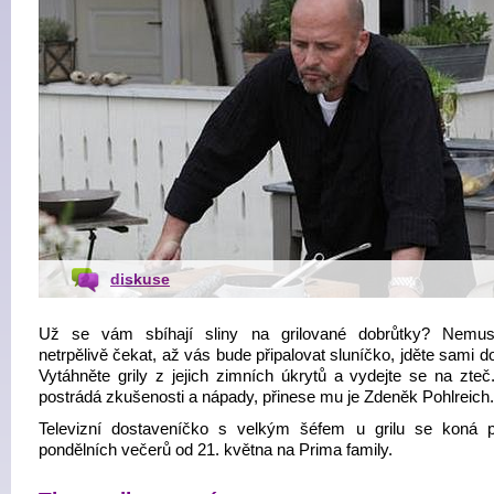
diskuse
Už se vám sbíhají sliny na grilované dobrůtky? Nemus
netrpělivě čekat, až vás bude připalovat sluníčko, jděte sami d
Vytáhněte grily z jejich zimních úkrytů a vydejte se na zteč
postrádá zkušenosti a nápady, přinese mu je Zdeněk Pohlreich.
Televizní dostaveníčko s velkým šéfem u grilu se koná 
pondělních večerů od 21. května na Prima family.