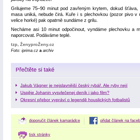
Grilujeme 75–90 minut pod zavřeným krytem, dokud šťáva, 
masa uniká, nebude čirá. Kuře i s plechovkou (pozor pivo v 
velice horké) pak opatrně sundáme z grilu.
Necháme asi 10 minut odpočinout, vyndáme plechovku a
naporcovat. Podáváme teplé.
tzp, ŽenyproŽeny.cz
Foto: iprima.cz
a
archiv
Přečtěte si také
Jakub Vágner je nejslavnější český rybář. Ale ryby nejí
Uspěje Johanin vysvlečenej deník i jako film?
Okresní přebor vypráví o legendě houslických fotbalistů
doporučit článek kamarádce
přidat článek na face
tisk stránky