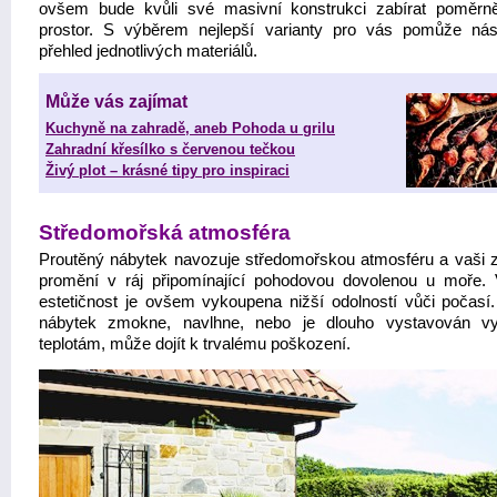
ovšem bude kvůli své masivní konstrukci zabírat poměrn
prostor. S výběrem nejlepší varianty pro vás pomůže násl
přehled jednotlivých materiálů.
Může vás zajímat
Kuchyně na zahradě, aneb Pohoda u grilu
Zahradní křesílko s červenou tečkou
Živý plot – krásné tipy pro inspiraci
Středomořská atmosféra
Proutěný nábytek navozuje středomořskou atmosféru a vaši 
promění v ráj připomínající pohodovou dovolenou u moře.
estetičnost je ovšem vykoupena nižší odolností vůči počasí
nábytek zmokne, navlhne, nebo je dlouho vystavován v
teplotám, může dojít k trvalému poškození.