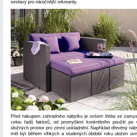
sestavy pro náročnější rekreanty.
Před nákupem zahradního nábytku je ovšem třeba se zamys
celou řadů faktorů, od promyšlení konkrétního použití po v
úložných prostor pro zimní uskladnění. Například dřevěný náb
měl být během vlhkých a studených období roku uložen uvni