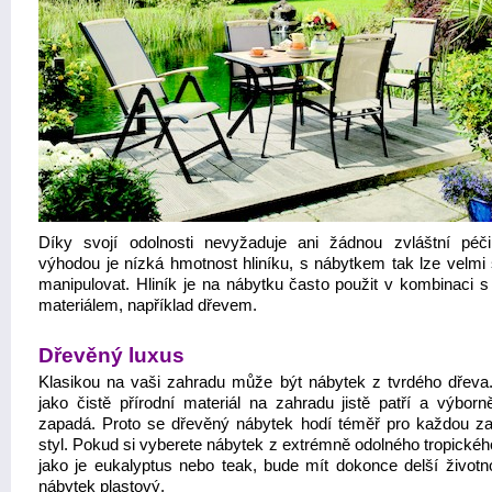
Díky svojí odolnosti nevyžaduje ani žádnou zvláštní péči
výhodou je nízká hmotnost hliníku, s nábytkem tak lze velmi
manipulovat. Hliník je na nábytku často použit v kombinaci s
materiálem, například dřevem.
Dřevěný luxus
Klasikou na vaši zahradu může být nábytek z tvrdého dřeva
jako čistě přírodní materiál na zahradu jistě patří a výborn
zapadá. Proto se dřevěný nábytek hodí téměř pro každou za
styl. Pokud si vyberete nábytek z extrémně odolného tropickéh
jako je eukalyptus nebo teak, bude mít dokonce delší životn
nábytek plastový.