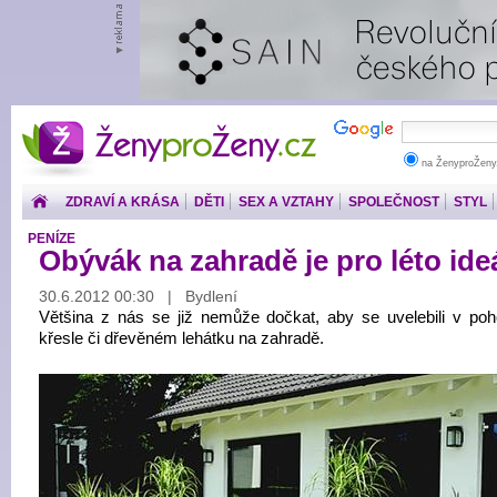
ŽenyproŽeny.cz
na ŽenyproŽeny
ZDRAVÍ A KRÁSA
DĚTI
SEX A VZTAHY
SPOLEČNOST
STYL
PENÍZE
Obývák na zahradě je pro léto ide
30.6.2012 00:30 | Bydlení
Většina z nás se již nemůže dočkat, aby se uvelebili v po
křesle či dřevěném lehátku na zahradě.