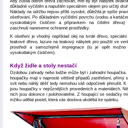
Aby zůstal odstín dřeva zachován, měl by být nábytek dvakrá
důkladně vyčištěn a napuštěn speciálním olejem pro určitý dru
Náklady na údržbu nejsou příliš vysoké, důležitá je spíše prav
ošetřování. Po důkladném vyčištění povrchu (vodou a kartáč
vysokotlakým čističem a přípravkem na čištění dřeva)
zaschnutí naneseme ochranné prostředky.
K ošetření je vhodný například olej na tvrdé dřevo, speciální
teakové dřevo, lazura na teakový nábytek pro použití ve ve
prostředí a samozřejmě impregnace (tu je opět možno 
vysokotlakým čističem).
Když židle a stoly nestačí
Ozdobou zahrady nebo lodžie může být i zahradní houpačka.
houpačky mají v naprosté většině případů zastřešení, přímý s
svit nebo náhlý déšť tedy nemohou váš odpočinek přerušit. K 
jsou houpačky v nejrůznějších provedeních a materiálech. Ně
nich jsou dokonce i polohovatelné. Z houpající se sedačky m
mžiku udělat postel, která vás doslova ukolébá ke spánku.