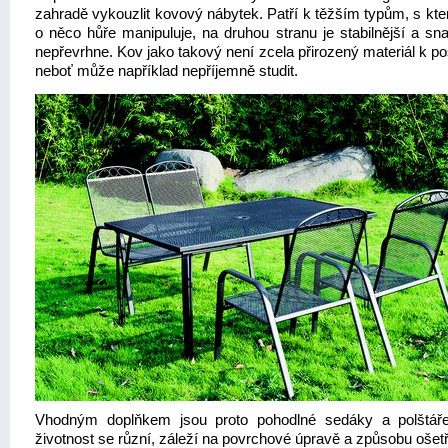
zahradě vykouzlit kovový nábytek. Patří k těžším typům, s kte
o něco hůře manipuluje, na druhou stranu je stabilnější a sn
nepřevrhne. Kov jako takový není zcela přirozený materiál k p
neboť může například nepříjemně studit.
Vhodným doplňkem jsou proto pohodlné sedáky a polštář
životnost se různí, záleží na povrchové úpravě a způsobu ošet