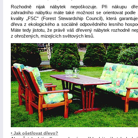
Rozhodně nijak nábytek nepoškozuje. Při nákupu dře
zahradního nábytku máte také možnost se orientovat podle
kvality „FSC“ (Forest Stewardship Council), která garantuj
dřeva z ekologického a sociálně odpovědného lesního hospod
Máte tedy jistotu, že právě váš dřevený nábytek rozhodně ne
z ohrožených, mizejících světových lesů.
• Jak ošetřovat dřevo?