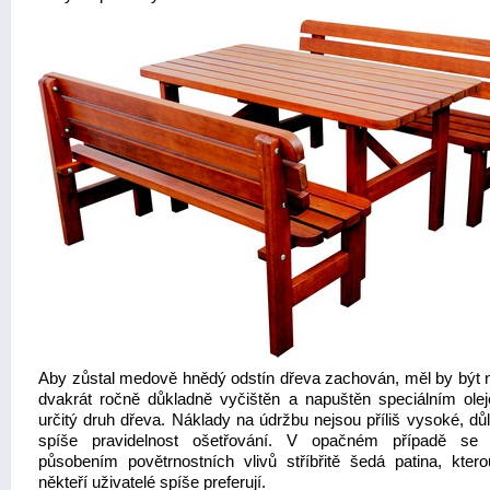
Aby zůstal medově hnědý odstín dřeva zachován, měl by být 
dvakrát ročně důkladně vyčištěn a napuštěn speciálním ole
určitý druh dřeva. Náklady na údržbu nejsou příliš vysoké, důl
spíše pravidelnost ošetřování. V opačném případě se 
působením povětrnostních vlivů stříbřitě šedá patina, kter
někteří uživatelé spíše preferují.