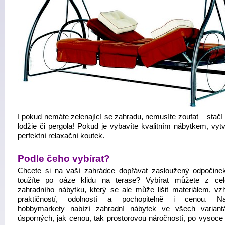
I pokud nemáte zelenající se zahradu, nemusíte zoufat – stačí
lodžie či pergola! Pokud je vybavíte kvalitním nábytkem, vytv
perfektní relaxační koutek.
Podle čeho vybírat?
Chcete si na vaší zahrádce dopřávat zasloužený odpočine
toužíte po oáze klidu na terase? Vybírat můžete z ce
zahradního nábytku, který se ale může lišit materiálem, vz
praktičností, odolností a pochopitelně i cenou. Nap
hobbymarkety nabízí zahradní nábytek ve všech varian
úsporných, jak cenou, tak prostorovou náročností, po vysoce k