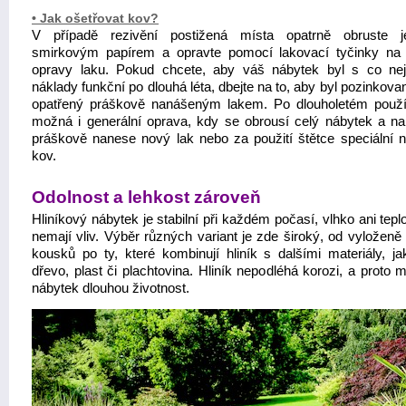
• Jak ošetřovat kov?
V případě rezivění postižená místa opatrně obruste 
smirkovým papírem a opravte pomocí lakovací tyčinky na
opravy laku. Pokud chcete, aby váš nábytek byl s co nej
náklady funkční po dlouhá léta, dbejte na to, aby byl pozinkov
opatřený práškově nanášeným lakem. Po dlouholetém použí
možná i generální oprava, kdy se obrousí celý nábytek a na
práškově nanese nový lak nebo za použití štětce speciální n
kov.
Odolnost a lehkost zároveň
Hliníkový nábytek je stabilní při každém počasí, vlhko ani tepl
nemají vliv. Výběr různých variant je zde široký, od vyloženě
kousků po ty, které kombinují hliník s dalšími materiály, ja
dřevo, plast či plachtovina. Hliník nepodléhá korozi, a proto 
nábytek dlouhou životnost.