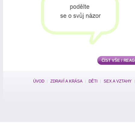
ČÍST VŠE / REA
ÚVOD
ZDRAVÍ A KRÁSA
DĚTI
SEX A VZTAHY