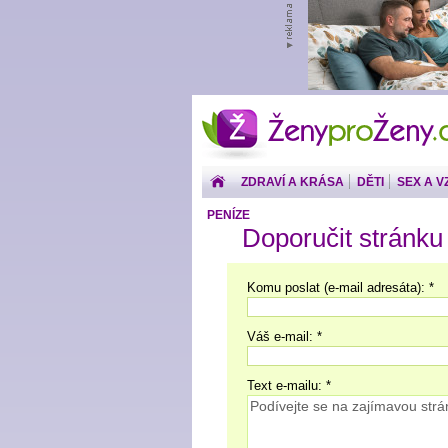
ŽenyproŽeny.cz
ZDRAVÍ A KRÁSA
DĚTI
SEX A V
PENÍZE
Doporučit stránku
Komu poslat (e-mail adresáta): *
Váš e-mail: *
Text e-mailu: *