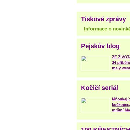
Tiskové zprávy
Informace o novink
Pejskův blog
ZE ŽIVO
34 příběh
malý west
Kočičí seriál
Mňoukajíc
kočkopes,
mrštní Mar
100 KŘESTNÍC