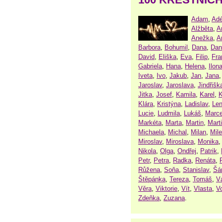
Adam
,
Adé
Alžběta
,
A
Anežka
,
A
Barbora
,
Bohumil
,
Dana
,
Dan
David
,
Eliška
,
Eva
,
Filip
,
Fra
Gabriela
,
Hana
,
Helena
,
Ilon
Iveta
,
Ivo
,
Jakub
,
Jan
,
Jana
Jaroslav
,
Jaroslava
,
Jindřišk
Jitka
,
Josef
,
Kamila
,
Karel
,
K
Klára
,
Kristýna
,
Ladislav
,
Le
Lucie
,
Ludmila
,
Lukáš
,
Marce
Markéta
,
Marta
,
Martin
,
Mart
Michaela
,
Michal
,
Milan
,
Mil
Miroslav
,
Miroslava
,
Monika
Nikola
,
Olga
,
Ondřej
,
Patrik
,
Petr
,
Petra
,
Radka
,
Renáta
,
Růžena
,
Soňa
,
Stanislav
,
Šá
Štěpánka
,
Tereza
,
Tomáš
,
V
Věra
,
Viktorie
,
Vít
,
Vlasta
,
V
Zdeňka
,
Zuzana
.