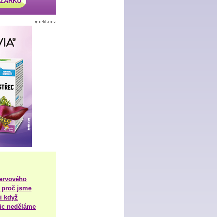
AZÁRKU
nervového
 proč jsme
i když
nic neděláme