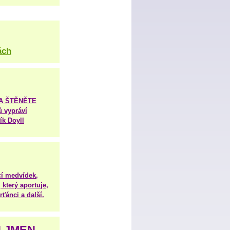
ách
TA ŠTĚNĚTE
ů vypráví
ík Doyll
í medvídek,
 který aportuje,
ťánci a další.
H JMEN