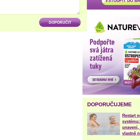
VSTOUPIT DO B
DOPORUČUJEME
Restart 
systému:
unavení, 
vlastně 