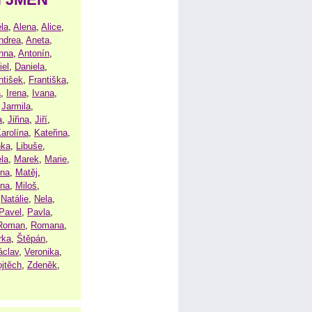
la
,
Alena
,
Alice
,
ndrea
,
Aneta
,
nna
,
Antonín
,
iel
,
Daniela
,
ntišek
,
Františka
,
a
,
Irena
,
Ivana
,
,
Jarmila
,
a
,
Jiřina
,
Jiří
,
arolína
,
Kateřina
,
nka
,
Libuše
,
la
,
Marek
,
Marie
,
ina
,
Matěj
,
ena
,
Miloš
,
,
Natálie
,
Nela
,
Pavel
,
Pavla
,
Roman
,
Romana
,
rka
,
Štěpán
,
áclav
,
Veronika
,
ojtěch
,
Zdeněk
,