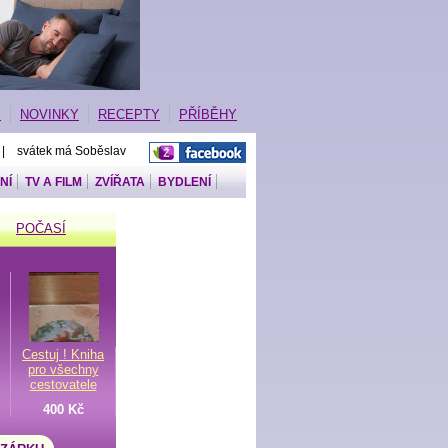
E
NOVINKY
RECEPTY
PŘÍBĚHY
 | svátek má Soběslav
NÍ
TV A FILM
ZVÍŘATA
BYDLENÍ
POČASÍ
Cestuj ! Kniha
pro všechny
cestovatele
400 Kč