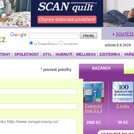
SOUTĚŽ
na ŽenyproŽeny.cz
na internetu
sobota 8.8.2026
ZTAHY
SPOLEČNOST
STYL
HUBNUTÍ
WELLNESS
EZOTERIKA
VAŘE
BAZÁREK
* povinné položky
Elektrický
E-knihy
mop 3 v 1
2000 Kč
59 Kč