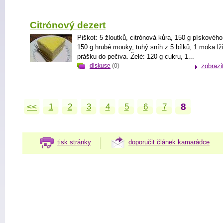
Citrónový dezert
Piškot: 5 žloutků, citrónová kůra, 150 g pískového
150 g hrubé mouky, tuhý sníh z 5 bílků, 1 moka lž
prášku do pečiva. Želé: 120 g cukru, 1...
diskuse
(0)
zobrazi
8
<<
1
2
3
4
5
6
7
tisk stránky
doporučit článek kamarádce