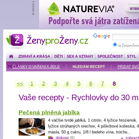
ŽenyproŽeny.cz
na ŽenyproŽeny
ZDRAVÍ A KRÁSA
DĚTI
SEX A VZTAHY
SPOLEČNOST
STYL
PENÍZE
ČLÁNKY O VAŘENÍ A JÍDLE
HLEDÁM RECEPT
PŘIDAT SV
8
<<
1
2
3
4
5
6
7
Vaše recepty - Rychlovky do 30 m
Pečená plněná jablka
4 väčšie tvrdé jablká, 1 citrón, 4 lyžice hrozienok,
lyžice strúhaných orechov, 4 piškótové kolieska, 
masla, 50 g cukru, 1/8 l bieleho vína, trochu...
diskuse
(0)
zobrazi