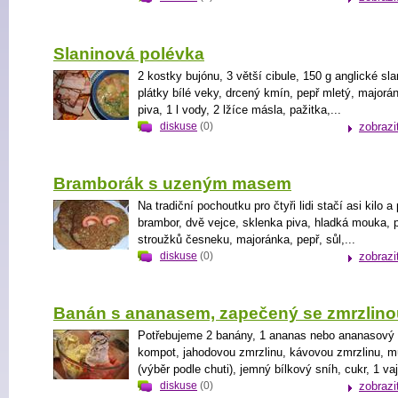
Slaninová polévka
2 kostky bujónu, 3 větší cibule, 150 g anglické sla
plátky bílé veky, drcený kmín, pepř mletý, majorán
piva, 1 l vody, 2 lžíce másla, pažitka,...
diskuse
(0)
zobrazi
Bramborák s uzeným masem
Na tradiční pochoutku pro čtyři lidi stačí asi kilo a 
brambor, dvě vejce, sklenka piva, hladká mouka, 
stroužků česneku, majoránka, pepř, sůl,...
diskuse
(0)
zobrazi
Banán s ananasem, zapečený se zmrzlino
Potřebujeme 2 banány, 1 ananas nebo ananasový
kompot, jahodovou zmrzlinu, kávovou zmrzlinu, m
(výběr podle chuti), jemný bílkový sníh, cukr, 1 va
diskuse
(0)
zobrazi