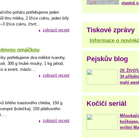
vlastně 
ačního poháru potřebujeme jeden
l litru mléka, 2 lžíce cukru, jeden bílý
2–3 lžíce cukru, čtvrt...
Tiskové zprávy
zobrazit recept
Informace o novink
hodovou omáčkou
Pejskův blog
dlíky potřebujeme dva měkké tvarohy,
soli, 300 g hrubé mouky, 1 kg jahod,
o a event. máslo....
ZE ŽIVO
zobrazit recept
34 příběh
malý west
Kočičí seriál
ků bílého toastového chleba, 150 g
kompot (kolečka), 150 plátkového
....
Mňoukajíc
zobrazit recept
kočkopes,
mrštní Mar