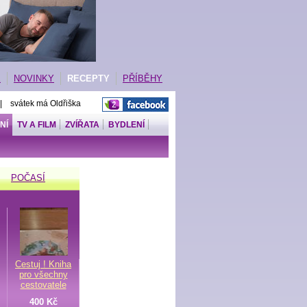
E
NOVINKY
RECEPTY
PŘÍBĚHY
 | svátek má Oldřiška
NÍ
TV A FILM
ZVÍŘATA
BYDLENÍ
POČASÍ
Cestuj ! Kniha
pro všechny
cestovatele
400 Kč