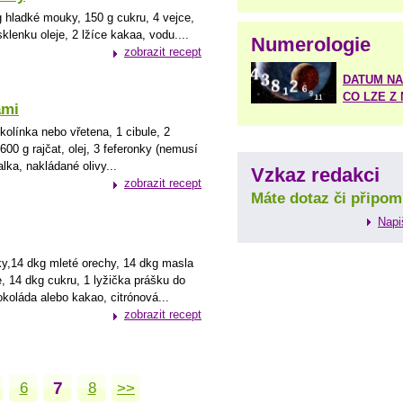
g hladké mouky, 150 g cukru, 4 vejce,
klenku oleje, 2 lžíce kakaa, vodu....
Numerologie
zobrazit recept
DATUM NA
CO LZE Z
ami
 kolínka nebo vřetena, 1 cibule, 2
00 g rajčat, olej, 3 feferonky (nemusí
alka, nakládané olivy...
Vzkaz redakci
zobrazit recept
Máte dotaz či připom
Napi
y,14 dkg mleté orechy, 14 dkg masla
e, 14 dkg cukru, 1 lyžička prášku do
okoláda alebo kakao, citrónová...
zobrazit recept
7
6
8
>>