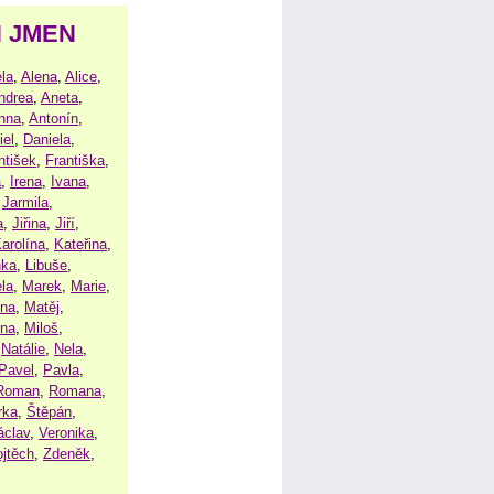
H JMEN
la
,
Alena
,
Alice
,
ndrea
,
Aneta
,
nna
,
Antonín
,
iel
,
Daniela
,
ntišek
,
Františka
,
a
,
Irena
,
Ivana
,
,
Jarmila
,
a
,
Jiřina
,
Jiří
,
arolína
,
Kateřina
,
nka
,
Libuše
,
la
,
Marek
,
Marie
,
ina
,
Matěj
,
ena
,
Miloš
,
,
Natálie
,
Nela
,
Pavel
,
Pavla
,
Roman
,
Romana
,
rka
,
Štěpán
,
áclav
,
Veronika
,
ojtěch
,
Zdeněk
,