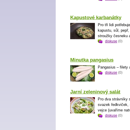
Kapustové karbanátky
Pro tři lidi potře
kapustu, sůl, pepř,
stroužky česneku a
diskuse
(0)
Minutka pangasius
Pangasius – filety a
diskuse
(0)
Jarní zeleninový salát
Pro dva strávníky s
svazek ředkviček, s
vejce (uvaříme natvr
diskuse
(0)