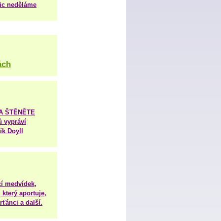
nic neděláme
ách
TA ŠTĚNĚTE
ů vypráví
ík Doyll
í medvídek,
 který aportuje,
ťánci a další.