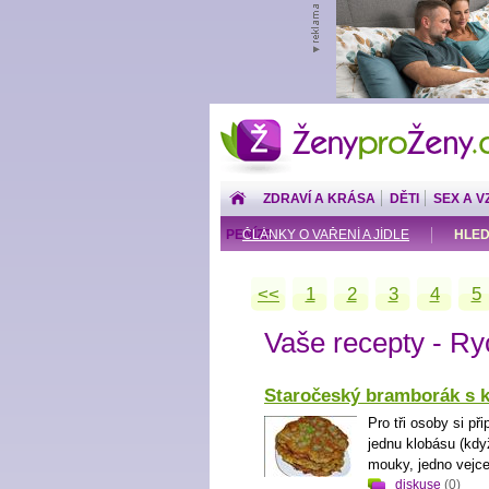
ŽenyproŽeny.cz
ZDRAVÍ A KRÁSA
DĚTI
SEX A V
PENÍZE
ČLÁNKY O VAŘENÍ A JÍDLE
HLED
<<
1
2
3
4
5
Vaše recepty - Ry
Staročeský bramborák s 
Pro tři osoby si př
jednu klobásu (kdy
mouky, jedno vejce, 
diskuse
(0)