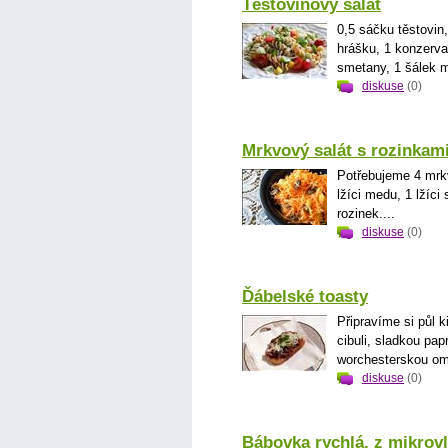
Těstovinový salát
0,5 sáčku těstovin
hrášku, 1 konzerv
smetany, 1 šálek ma
diskuse
(0)
Mrkvový salát s rozinkam
Potřebujeme 4 mrkve
lžíci medu, 1 lžíc
rozinek....
diskuse
(0)
Ďábelské toasty
Připravíme si půl 
cibuli, sladkou pap
worchesterskou omá
diskuse
(0)
Bábovka rychlá, z mikrov