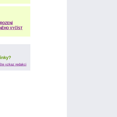
ROZENÍ
 NĚHO VYČÍST
ínky?
šte vzkaz redakci