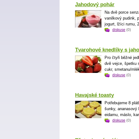
Jahodový pohár
Na dvě porce senz
vanilkový pudink, pů
jogurt, lžíci rumu, 
diskuse
(0)
Tvarohové knedlíky s ja
Pro čtyři běžné je
dvě vejce, špetku 
cukr, smetanu/mlék
diskuse
(0)
Havajské toasty
Potřebujeme 8 plát
šunky, ananasový 
eidamu, máslo, kari
diskuse
(0)