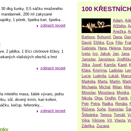
100 KŘESTNÍC
, 30 dkg šunky, 0,5 sáčku mraženého
a mandarinek, 200 ml zakysané
jolky, 1 pórek, špetka kari, špetka...
Adam
,
Adé
zobrazit recept
Alžběta
,
A
Anežka
,
A
Barbora
,
Bohumil
,
Dana
,
Dan
David
,
Eliška
,
Eva
,
Filip
,
Fra
i
Gabriela
,
Hana
,
Helena
,
Ilon
, 2 jablka, 1 lžíci citrónové šťávy, 1
Iveta
,
Ivo
,
Jakub
,
Jan
,
Jana
i sekaných vlašských ořechů a hrst
Jaroslav
,
Jaroslava
,
Jindřišk
Jitka
,
Josef
,
Kamila
,
Karel
,
K
zobrazit recept
Klára
,
Kristýna
,
Ladislav
,
Le
Lucie
,
Ludmila
,
Lukáš
,
Marce
Markéta
,
Marta
,
Martin
,
Mart
Michaela
,
Michal
,
Milan
,
Mil
Miroslav
,
Miroslava
,
Monika
kila mletého masa, šálek vývaru, jednu
Nikola
,
Olga
,
Ondřej
,
Patrik
,
riku, sůl, drcený kmín, kari koření,
Petr
,
Petra
,
Radka
,
Renáta
,
čku, kečup, feferonky,...
Růžena
,
Soňa
,
Stanislav
,
Šá
zobrazit recept
Štěpánka
,
Tereza
,
Tomáš
,
V
Věra
,
Viktorie
,
Vít
,
Vlasta
,
V
Zdeňka
,
Zuzana
.
lnky