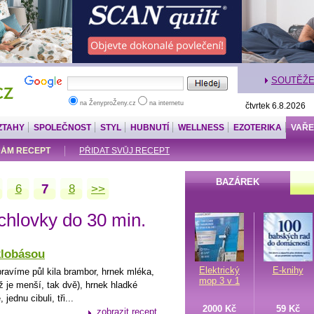
SOUTĚŽ
na ŽenyproŽeny.cz
na internetu
čtvrtek 6.8.2026
ZTAHY
SPOLEČNOST
STYL
HUBNUTÍ
WELLNESS
EZOTERIKA
VAŘE
ÁM RECEPT
PŘIDAT SVŮJ RECEPT
BAZÁREK
7
6
8
>>
chlovky do 30 min.
klobásou
Elektrický
E-knihy
ipravíme půl kila brambor, hrnek mléka,
mop 3 v 1
ž je menší, tak dvě), hrnek hladké
jednu cibuli, tři...
2000 Kč
59 Kč
zobrazit recept