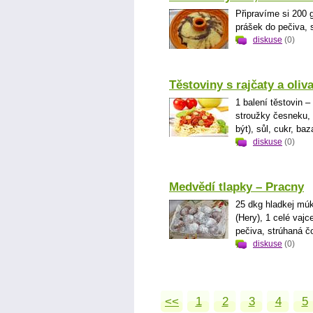
Připravíme si 200 
prášek do pečiva, s
diskuse
(0)
Těstoviny s rajčaty a oliv
1 balení těstovin –
stroužky česneku, 6
být), sůl, cukr, baz
diskuse
(0)
Medvědí tlapky – Pracny
25 dkg hladkej múk
(Hery), 1 celé vajc
pečiva, strúhaná č
diskuse
(0)
<<
1
2
3
4
5