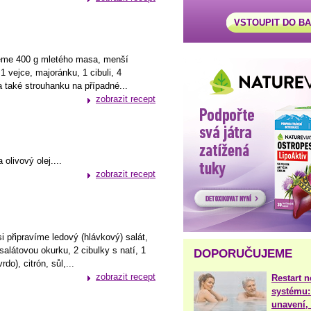
VSTOUPIT DO B
bujeme 400 g mletého masa, menší
 1 vejce, majoránku, 1 cibuli, 4
 také strouhanku na případné...
zobrazit recept
 olivový olej....
zobrazit recept
i připravíme ledový (hlávkový) salát,
alátovou okurku, 2 cibulky s natí, 1
DOPORUČUJEME
do), citrón, sůl,...
zobrazit recept
Restart 
systému:
unavení, 