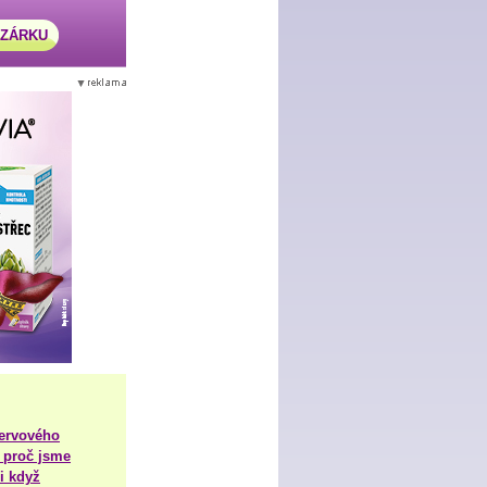
AZÁRKU
nervového
 proč jsme
i když