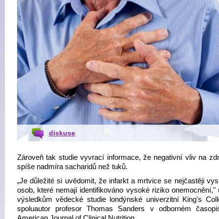
diskuse
Zároveň tak studie vyvrací informace, že negativní vliv na zd
spíše nadmíra sacharidů než tuků.
„Je důležité si uvědomit, že infarkt a mrtvice se nejčastěji vys
osob, které nemají identifikováno vysoké riziko onemocnění," 
výsledkům vědecké studie londýnské univerzitní King's Colle
spoluautor profesor Thomas Sanders v odborném časopi
American Journal of Clinical Nutrition.