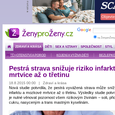
ŽenyproŽeny.cz
na ŽenyproŽeny
ZDRAVÍ A KRÁSA
DĚTI
SEX A VZTAHY
SPOLEČNOST
STYL
PENÍZE
TĚHOTENSTVÍ A POROD
KOJENÍ A VÝŽIVA DĚTÍ
BEZLEPKOV
Pestrá strava snižuje riziko infark
mrtvice až o třetinu
18.8.2015 00:00 | Zdraví a krása
Nová studie potvrdila, že pestrá vyvážená strava může snížit
infarktu a mozkové mrtvice až o třetinu. Výsledky studie potvr
je nutné věnovat pozornost všem rizikovým živinám – soli, př
cukru, nasyceným a trans mastným kyselinám.