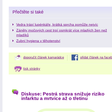
Přečtěte si také
Vedra trápí lupénkáře, krátká sprcha pomůže nejvíc
Záněty močových cest trpí osmkrát více mladých žen než
mladíků
Zubní hygiena v těhotenství
doporučit článek kamarádce
přidat článek na face
tisk stránky
Diskuse: Pestrá strava snižuje riziko
infarktu a mrtvice až o třetinu