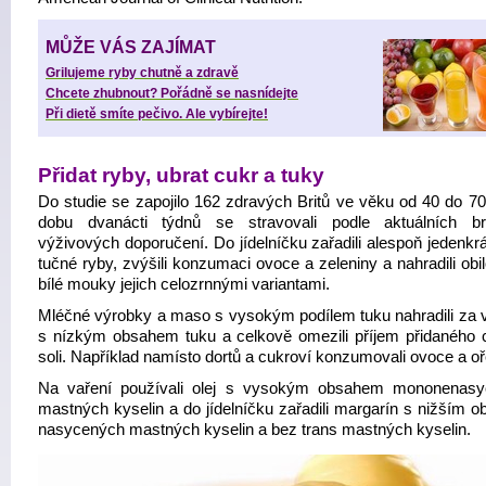
MŮŽE VÁS ZAJÍMAT
Grilujeme ryby chutně a zdravě
Chcete zhubnout? Pořádně se nasnídejte
Při dietě smíte pečivo. Ale vybírejte!
Přidat ryby, ubrat cukr a tuky
Do studie se zapojilo 162 zdravých Britů ve věku od 40 do 70 
dobu dvanácti týdnů se stravovali podle aktuálních br
výživových doporučení. Do jídelníčku zařadili alespoň jedenkr
tučné ryby, zvýšili konzumaci ovoce a zeleniny a nahradili obi
bílé mouky jejich celozrnnými variantami.
Mléčné výrobky a maso s vysokým podílem tuku nahradili za v
s nízkým obsahem tuku a celkově omezili příjem přidaného 
soli. Například namísto dortů a cukroví konzumovali ovoce a o
Na vaření používali olej s vysokým obsahem mononenas
mastných kyselin a do jídelníčku zařadili margarín s nižším 
nasycených mastných kyselin a bez trans mastných kyselin.