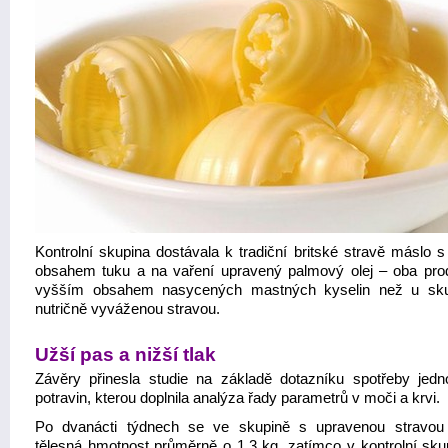
Kontrolní skupina dostávala k tradiční britské stravě máslo s
obsahem tuku a na vaření upravený palmový olej – oba pro
vyšším obsahem nasycených mastných kyselin než u sku
nutričně vyváženou stravou.
Užší pas a nižší tlak
Závěry přinesla studie na základě dotazníku spotřeby jedno
potravin, kterou doplnila analýza řady parametrů v moči a krvi.
Po dvanácti týdnech se ve skupině s upravenou stravou 
tělesná hmotnost průměrně o 1,3 kg, zatímco v kontrolní sku