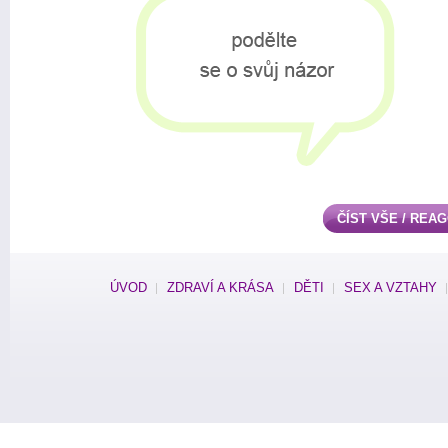
ČÍST VŠE / REA
ÚVOD
ZDRAVÍ A KRÁSA
DĚTI
SEX A VZTAHY