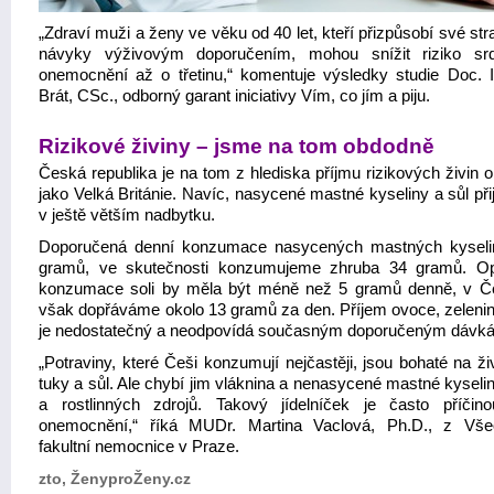
„Zdraví muži a ženy ve věku od 40 let, kteří přizpůsobí své st
návyky výživovým doporučením, mohou snížit riziko sr
onemocnění až o třetinu,“ komentuje výsledky studie Doc. In
Brát, CSc., odborný garant iniciativy Vím, co jím a piju.
Rizikové živiny – jsme na tom obdodně
Česká republika je na tom z hlediska příjmu rizikových živin 
jako Velká Británie. Navíc, nasycené mastné kyseliny a sůl př
v ještě větším nadbytku.
Doporučená denní konzumace nasycených mastných kyseli
gramů, ve skutečnosti konzumujeme zhruba 34 gramů. Op
konzumace soli by měla být méně než 5 gramů denně, v Č
však dopřáváme okolo 13 gramů za den. Příjem ovoce, zelenin
je nedostatečný a neodpovídá současným doporučeným dávk
„Potraviny, které Češi konzumují nejčastěji, jsou bohaté na ž
tuky a sůl. Ale chybí jim vláknina a nenasycené mastné kyseli
a rostlinných zdrojů. Takový jídelníček je často příčin
onemocnění,“ říká MUDr. Martina Vaclová, Ph.D., z Vš
fakultní nemocnice v Praze.
zto, ŽenyproŽeny.cz