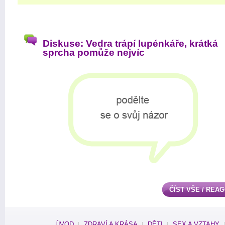
Diskuse: Vedra trápí lupénkáře, krátká
sprcha pomůže nejvíc
ČÍST VŠE / REA
ÚVOD
ZDRAVÍ A KRÁSA
DĚTI
SEX A VZTAHY