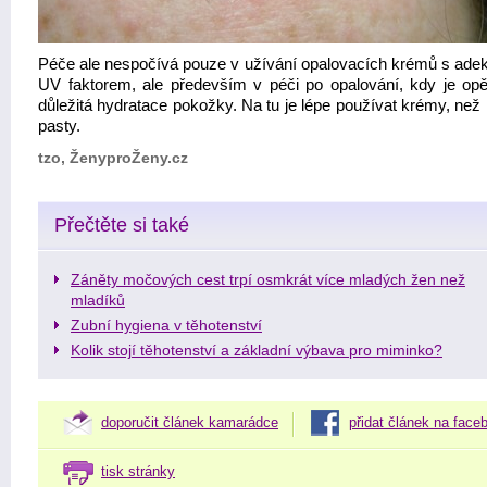
Péče ale nespočívá pouze v užívání opalovacích krémů s ade
UV faktorem, ale především v péči po opalování, kdy je opě
důležitá hydratace pokožky. Na tu je lépe používat krémy, než
pasty.
tzo, ŽenyproŽeny.cz
Přečtěte si také
Záněty močových cest trpí osmkrát více mladých žen než
mladíků
Zubní hygiena v těhotenství
Kolik stojí těhotenství a základní výbava pro miminko?
doporučit článek kamarádce
přidat článek na face
tisk stránky