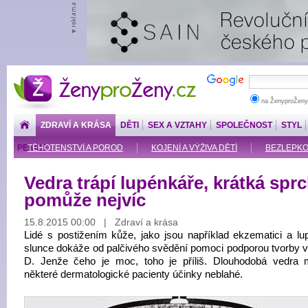
ŽenyproŽeny.cz
na ŽenyproŽeny
ZDRAVÍ A KRÁSA
DĚTI
SEX A VZTAHY
SPOLEČNOST
STYL
PENÍZE
TĚHOTENSTVÍ A POROD
KOJENÍ A VÝŽIVA DĚTÍ
BEZLEPKOV
Vedra trápí lupénkáře, krátká spr
pomůže nejvíc
15.8.2015 00:00 | Zdraví a krása
Lidé s postižením kůže, jako jsou například ekzematici a lup
slunce dokáže od palčivého svědění pomoci podporou tvorby v
D. Jenže čeho je moc, toho je příliš. Dlouhodobá vedra 
některé dermatologické pacienty účinky neblahé.