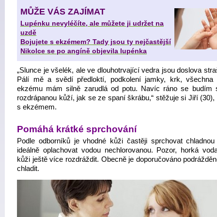
MŮŽE VÁS ZAJÍMAT
Lupénku nevyléčíte, ale můžete ji udržet na
uzdě
Bojujete s ekzémem? Tady jsou ty nejčastější
Nikolce se po angíně objevila lupénka
„Slunce je všelék, ale ve dlouhotrvající vedra jsou doslova st
Pálí mě a svědí předloktí, podkolení jamky, krk, všechna 
ekzému mám silně zarudlá od potu. Navíc ráno se budím 
rozdrápanou kůží, jak se ze spaní škrábu,“ stěžuje si Jiří (30),
s ekzémem.
Pomáhá krátké sprchování
Podle odborníků je vhodné kůži častěji sprchovat chladnou
ideálně oplachovat vodou nechlorovanou. Pozor, horká vo
kůži ještě více rozdráždit. Obecně je doporučováno podrážděn
chladit.