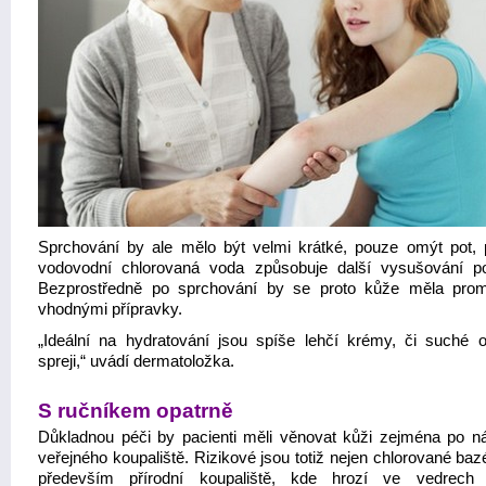
Sprchování by ale mělo být velmi krátké, pouze omýt pot, 
vodovodní chlorovaná voda způsobuje další vysušování p
Bezprostředně po sprchování by se proto kůže měla pro
vhodnými přípravky.
„Ideální na hydratování jsou spíše lehčí krémy, či suché o
spreji,“ uvádí dermatoložka.
S ručníkem opatrně
Důkladnou péči by pacienti měli věnovat kůži zejména po n
veřejného koupaliště. Rizikové jsou totiž nejen chlorované baz
především přírodní koupaliště, kde hrozí ve vedrech 