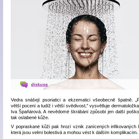
diskuse
Vedra snášejí psoriatici a ekzematici všeobecně špatně. „P
větší pocení a tudíž i větší svědivost,“ vysvětluje dermatolož
Iva Špaňárová. A nevědomé škrábání způsobí jen další poškoz
tak oslabené kůže.
V popraskané kůži pak hrozí vznik zanícených infikovaných l
která jsou velmi bolestivá a mohou vést k dalším komplikacím.