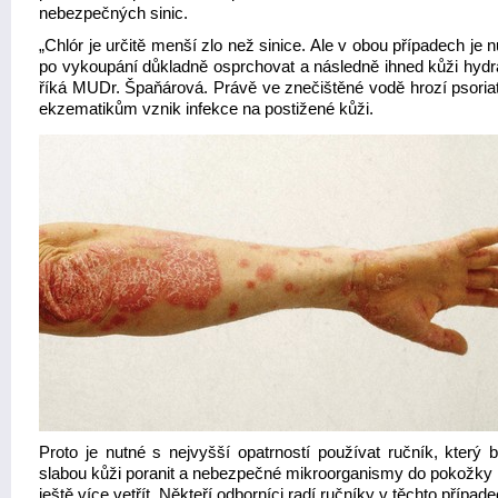
nebezpečných sinic.
„Chlór je určitě menší zlo než sinice. Ale v obou případech je 
po vykoupání důkladně osprchovat a následně ihned kůži hydra
říká MUDr. Špaňárová. Právě ve znečištěné vodě hrozí psoria
ekzematikům vznik infekce na postižené kůži.
Proto je nutné s nejvyšší opatrností používat ručník, který 
slabou kůži poranit a nebezpečné mikroorganismy do pokožky
ještě více vetřít. Někteří odborníci radí ručníky v těchto případ