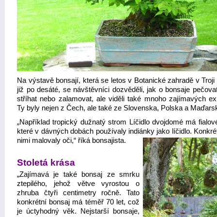
Na výstavě bonsají, která se letos v Botanické zahradě v Troj
již po desáté, se návštěvníci dozvěděli, jak o bonsaje pečovat
stříhat nebo zalamovat, ale viděli také mnoho zajímavých ex
Ty byly nejen z Čech, ale také ze Slovenska, Polska a Maďars
„Například tropický dužnatý strom Líčidlo dvojdomé má fialové
které v dávných dobách používaly indiánky jako líčidlo.
Konkrét
nimi malovaly oči,“ říká bonsajista.
Stoletá krása
„Zajímavá je také bonsaj ze smrku
ztepilého, jehož větve vyrostou o
zhruba čtyři centimetry ročně. Tato
konkrétní bonsaj má téměř 70 let, což
je úctyhodný věk. Nejstarší bonsaje,