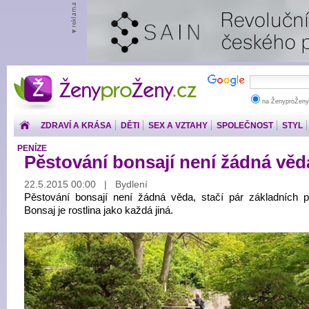
ŽenyproŽeny.cz
na ŽenyproŽeny
ZDRAVÍ A KRÁSA
DĚTI
SEX A VZTAHY
SPOLEČNOST
STYL
PENÍZE
Pěstování bonsají není žádná věd
22.5.2015 00:00 | Bydlení
Pěstování bonsají není žádná věda, stačí pár základních pr
Bonsaj je rostlina jako každá jiná.