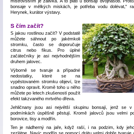
mistrovstvím je zálivka. A to platí u bonsají dvojnásob. Prot
bonsaje v mělkých miskách, je potřeba vodu dolévat,“ ra
Herynek, kurátor výstavy.
S čím začít?
S jakou rostlinou začít? V podstatě
můžete sáhnout po jakémkoli
stromku, často se doporučuje
citrus nebo fíkus. Pro úplné
začátečníky je asi nejvhodnějším
druhem jalovec.
Výborně se tvaruje a případné
nedostatky, které se na
vypěstovaném stromku objeví, lze
snadno opravit. Kromě toho u něho
můžete po letech zkušeností použít
efekt takzvaného mrtvého dřeva.
Jehličnany jsou asi největší skupinu bonsají, jenž se v
podmínkách úspěšně pěstují. Kromě jalovců jsou velmi po
borovice, tisy a modřín.
Ten je nádherný na jaře, když raší, i na podzim, kdy jeho 
zezlátne. Navíc modřín se pomocí drátu velmi dobře tvaruje a