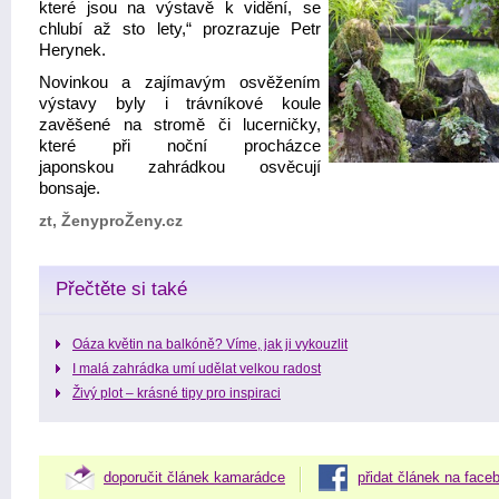
které jsou na výstavě k vidění, se
chlubí až sto lety,“ prozrazuje Petr
Herynek.
Novinkou a zajímavým osvěžením
výstavy byly i trávníkové koule
zavěšené na stromě či lucerničky,
které při noční procházce
japonskou zahrádkou osvěcují
bonsaje.
zt, ŽenyproŽeny.cz
Přečtěte si také
Oáza květin na balkóně? Víme, jak ji vykouzlit
I malá zahrádka umí udělat velkou radost
Živý plot – krásné tipy pro inspiraci
doporučit článek kamarádce
přidat článek na face