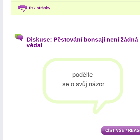
tisk stránky
Diskuse: Pěstování bonsají není žádná
věda!
ČÍST VŠE / REA