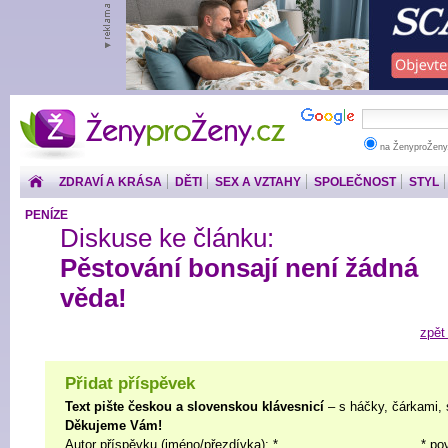
ŽenyproŽeny.cz
na ŽenyproŽeny
ZDRAVÍ A KRÁSA
DĚTI
SEX A VZTAHY
SPOLEČNOST
STYL
PENÍZE
Diskuse ke článku:
Pěstování bonsají není žádná
věda!
zpět
Přidat příspěvek
Text pište českou a slovenskou klávesnicí
– s háčky, čárkami, 
Děkujeme Vám!
Autor příspěvku (jméno/přezdívka): *
* po