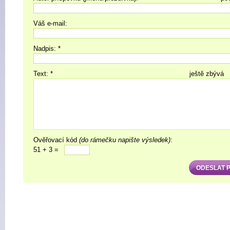
Váš e-mail:
Nadpis: *
Text: *
ještě zbývá
Ověřovací kód
(do rámečku napište výsledek)
:
51 + 3 =