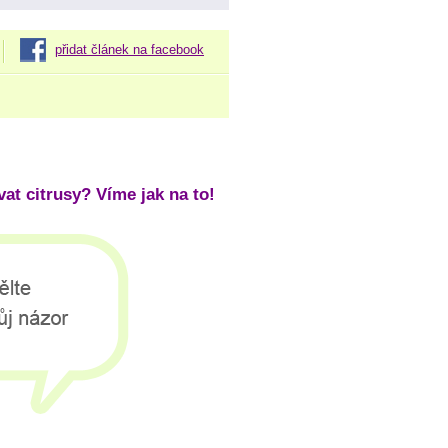
přidat článek na facebook
at citrusy? Víme jak na to!