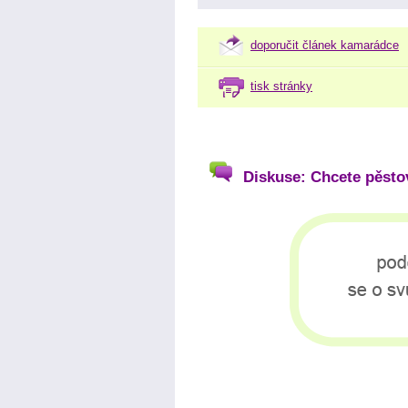
doporučit článek kamarádce
tisk stránky
Diskuse: Chcete pěstov