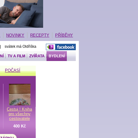
E
NOVINKY
RECEPTY
PŘÍBĚHY
 | svátek má Oldřiška
NÍ
TV A FILM
ZVÍŘATA
BYDLENÍ
POČASÍ
Cestuj ! Kniha
pro všechny
cestovatele
400 Kč