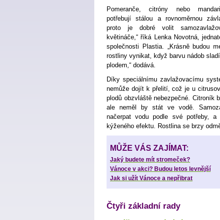
Pomeranče, citróny nebo mandari
potřebují stálou a rovnoměrnou závl
proto je dobré volit samozavlažo
květináče,“ říká Lenka Novotná, jednat
společnosti Plastia. „Krásně budou m
rostliny vynikat, když barvu nádob sladí
plodem,“ dodává.
Díky speciálnímu zavlažovacímu sys
nemůže dojít k přelití, což je u citruso
plodů obzvláště nebezpečné. Citroník b
ale neměl by stát ve vodě. Samoza
načerpat vodu podle své potřeby, a t
kýženého efektu. Rostlina se brzy odm
MŮŽE VÁS ZAJÍMAT:
Jaký budete mít stromeček?
Vánoce v akci? Budou letos levnější
Jak si užít Vánoce a nepřibrat
Čtyři základní
rady