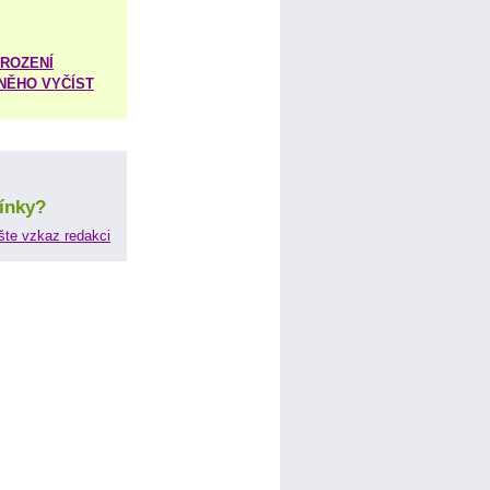
ROZENÍ
 NĚHO VYČÍST
ínky?
šte vzkaz redakci