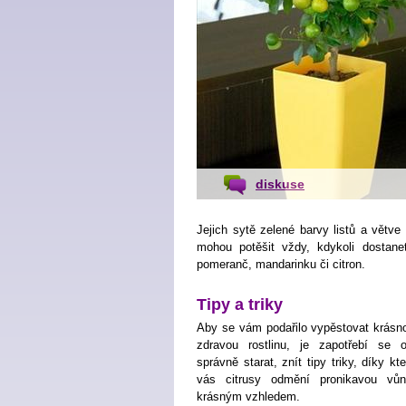
diskuse
Jejich sytě zelené barvy listů a větv
mohou potěšit vždy, kdykoli dostane
pomeranč, mandarinku či citron.
Tipy a triky
Aby se vám podařilo vypěstovat krásn
zdravou rostlinu, je zapotřebí se 
správně starat, znít tipy triky, díky kt
vás citrusy odmění pronikavou vů
krásným vzhledem.