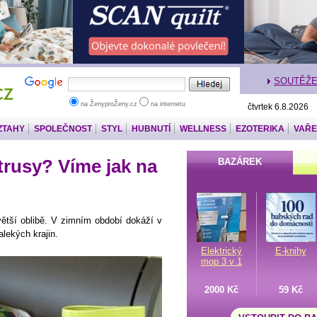
SOUTĚŽ
na ŽenyproŽeny.cz
na internetu
čtvrtek 6.8.2026
ZTAHY
SPOLEČNOST
STYL
HUBNUTÍ
WELLNESS
EZOTERIKA
VAŘE
trusy? Víme jak na
BAZÁREK
větší oblibě. V zimním období dokáží v
alekých krajin.
Elektrický
E-knihy
mop 3 v 1
2000 Kč
59 Kč