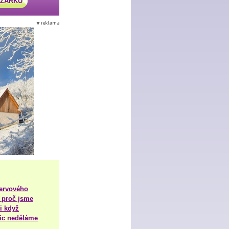
AZÁRKU
nervového
 proč jsme
i když
nic neděláme