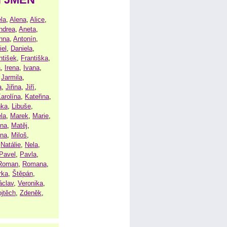
la
,
Alena
,
Alice
,
ndrea
,
Aneta
,
nna
,
Antonín
,
iel
,
Daniela
,
ntišek
,
Františka
,
a
,
Irena
,
Ivana
,
,
Jarmila
,
a
,
Jiřina
,
Jiří
,
arolína
,
Kateřina
,
nka
,
Libuše
,
la
,
Marek
,
Marie
,
ina
,
Matěj
,
ena
,
Miloš
,
,
Natálie
,
Nela
,
Pavel
,
Pavla
,
Roman
,
Romana
,
rka
,
Štěpán
,
áclav
,
Veronika
,
ojtěch
,
Zdeněk
,