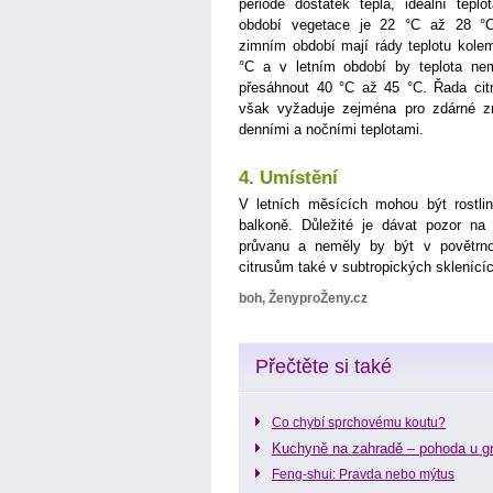
periodě dostatek tepla, ideální teplo
období vegetace je 22 °C až 28 °
zimním období mají rády teplotu kole
°C a v letním období by teplota ne
přesáhnout 40 °C až 45 °C. Řada cit
však vyžaduje zejména pro zdárné zrá
denními a nočními teplotami.
4. Umístění
V letních měsících mohou být rostli
balkoně. Důležité je dávat pozor na 
průvanu a neměly by být v povětrno
citrusům také v subtropických sklenící
boh, ŽenyproŽeny.cz
Přečtěte si také
Co chybí sprchovému koutu?
Kuchyně na zahradě – pohoda u gr
Feng-shui: Pravda nebo mýtus