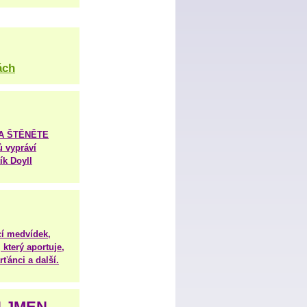
ách
TA ŠTĚNĚTE
ů vypráví
ík Doyll
í medvídek,
 který aportuje,
ťánci a další.
H JMEN