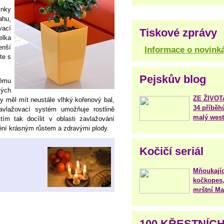
nky
ahu,
vací
Tiskové zprávy
elka
enší
Informace o novink
te s
Pejskův blog
tému
vých
ZE ŽIVO
y měl mít neustále vlhký kořenový bal,
34 příběh
vlažovací systém umožňuje rostlině
malý west
ím tak docílit v oblasti zavlažování
ění krásným růstem a zdravými plody.
Kočičí seriál
Mňoukajíc
kočkopes,
mrštní Mar
100 KŘESTNÍC