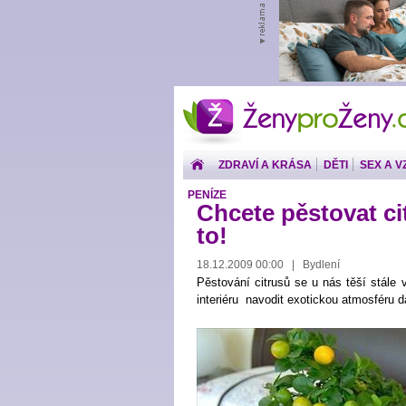
ŽenyproŽeny.cz
ZDRAVÍ A KRÁSA
DĚTI
SEX A V
PENÍZE
Chcete pěstovat ci
to!
18.12.2009 00:00 | Bydlení
Pěstování citrusů se u nás těší stále 
interiéru navodit exotickou atmosféru d