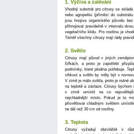
1. Výživa a zalévání
Vhodný substrát pro citrusy se skládá
nebo agropelitu (příměsí do substrátu
jsou hnojiva organického původu bez
přihnojovat pravidelně v intervalu dvou
vegetačního klidu. Pro rostlinu je vho
Téměř všechny citrusy mají rády pravid
2. Světlo
Citrusy mají původ v jiných zeměpis
šířkách, a proto je zapotřebí přizpůs
podmínky, které plodina potřebuje. Tepl
vlhkost a světlo by měly být v rovnov
V zimě je málo světla, proto je nutné ubr
na teplotě a závlaze. Citrusy bychom 
v zimě umístit na co nejsvětlej
nejchladnější místo. Pokud je to m
přisvětlovat chladným světlem umíst
ne dál než 30 cm od rostliny.
3. Teplota
Citrusy vyžadují obzvláště v růs