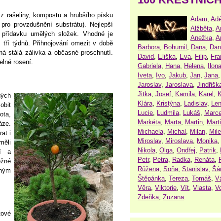
 z rašeliny, kompostu a hrubšího písku
Adam
,
Adé
 pro provzdušnění substrátu). Nejlepší
Alžběta
,
A
 přídavku umělých složek. Vhodné je
Anežka
,
A
, tří týdnů. Přihnojování omezit v době
Barbora
,
Bohumil
,
Dana
,
Dan
dná stálá zálivka a občasné proschnutí.
David
,
Eliška
,
Eva
,
Filip
,
Fra
elné rosení.
Gabriela
,
Hana
,
Helena
,
Ilon
Iveta
,
Ivo
,
Jakub
,
Jan
,
Jana
Jaroslav
,
Jaroslava
,
Jindřišk
Jitka
,
Josef
,
Kamila
,
Karel
,
K
ných
Klára
,
Kristýna
,
Ladislav
,
Le
obit
Lucie
,
Ludmila
,
Lukáš
,
Marce
ota,
Markéta
,
Marta
,
Martin
,
Mart
áze.
Michaela
,
Michal
,
Milan
,
Mil
at i
Miroslav
,
Miroslava
,
Monika
měli
Nikola
,
Olga
,
Ondřej
,
Patrik
,
ší a
Petr
,
Petra
,
Radka
,
Renáta
,
ožné
Růžena
,
Soňa
,
Stanislav
,
Šá
ěným
Štěpánka
,
Tereza
,
Tomáš
,
V
Věra
,
Viktorie
,
Vít
,
Vlasta
,
V
Zdeňka
,
Zuzana
.
tové