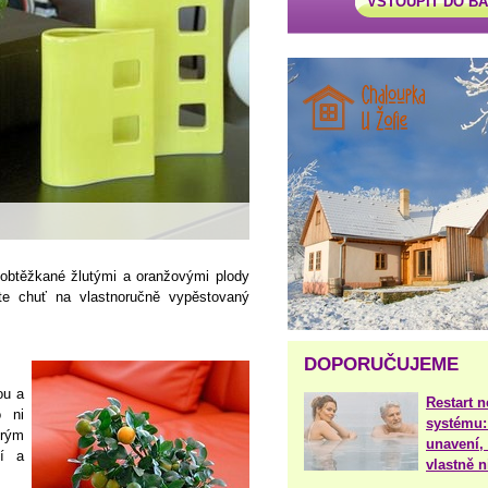
VSTOUPIT DO B
e obtěžkané žlutými a oranžovými plody
te chuť na vlastnoručně vypěstovaný
DOPORUČUJEME
ou a
Restart 
o ni
systému:
erým
unavení, 
ní a
vlastně 