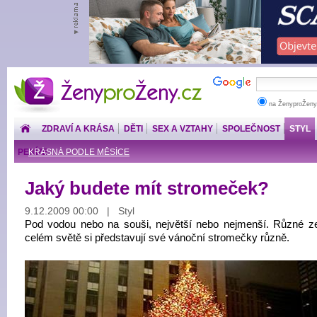
ŽenyproŽeny.cz
na ŽenyproŽeny
ZDRAVÍ A KRÁSA
DĚTI
SEX A VZTAHY
SPOLEČNOST
STYL
PENÍZE
KRÁSNÁ PODLE MĚSÍCE
Jaký budete mít stromeček?
9.12.2009 00:00 | Styl
Pod vodou nebo na souši, největší nebo nejmenší. Různé 
celém světě si představují své vánoční stromečky různě.