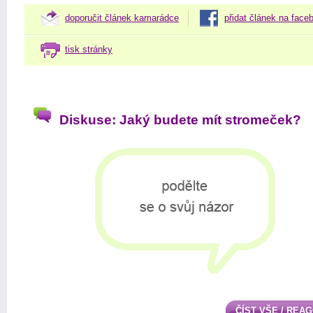
doporučit článek kamarádce
přidat článek na face
tisk stránky
Diskuse: Jaký budete mít stromeček?
ČÍST VŠE / REA