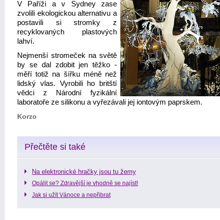
V Paříži a v Sydney zase
zvolili ekologickou alternativu a
postavili si stromky z
recyklovaných plastových
lahví.
Nejmenší stromeček na světě
by se dal zdobit jen těžko -
měří totiž na šířku méně než
lidský vlas. Vyrobili ho britští
vědci z Národní fyzikální
laboratoře ze silikonu a vyřezávali jej iontovým paprskem.
Korzo
Přečtěte si také
Na elektronické hračky jsou tu žemy
Opálit se? Zdravější je vhodně se najíst!
Jak si užít Vánoce a nepřibrat