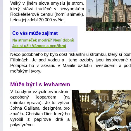
Velký v jiném slova smyslu je strom,
který stává tradičně v newyorském
Rockefellerově centru (horní snímek).
Letos jej zdobí 30 000 světel.
Co vás může zajímat
Na stromeček modrá? Není dobrá!
Jak si užít Vánoce a nepřibrat
Něco podobného by bylo dost riskantní u stromku, který si post
Filipínách. Je pod vodou a i jeho ozdoby jsou inspirované
Potápěči ho v akváriu v Manile ozdobili hvězdicemi a po
mořskými tvory.
Může být i s levhartem
V Londýně vztyčili první strom
ozdobený leopardem (na
snímku vpravo). Je to výtvor
Johna Galliana, designéra pro
značku Christian Dior, který ho
vyrobil z papírové drtě a
polystyrénu.