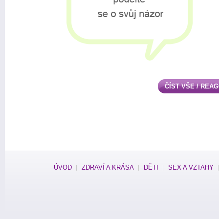
ČÍST VŠE / REA
ÚVOD
ZDRAVÍ A KRÁSA
DĚTI
SEX A VZTAHY