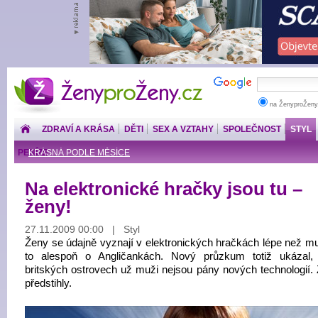
ŽenyproŽeny.cz
na ŽenyproŽeny
ZDRAVÍ A KRÁSA
DĚTI
SEX A VZTAHY
SPOLEČNOST
STYL
PENÍZE
KRÁSNÁ PODLE MĚSÍCE
Na elektronické hračky jsou tu –
ženy!
27.11.2009 00:00 | Styl
Ženy se údajně vyznají v elektronických hračkách lépe než muž
to alespoň o Angličankách. Nový průzkum totiž ukázal
britských ostrovech už muži nejsou pány nových technologií. 
předstihly.