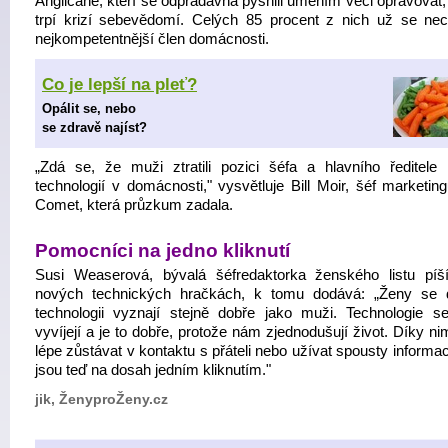
Angličané, kteří se odpradávna pyšnili uměním věci opravovat,
trpí krizí sebevědomí. Celých 85 procent z nich už se necí
nejkompetentnější člen domácnosti.
Co je lepší na pleť?
Opálit se, nebo
se zdravě najíst?
„Zdá se, že muži ztratili pozici šéfa a hlavního ředitele
technologií v domácnosti," vysvětluje Bill Moir, šéf marketin
Comet, která průzkum zadala.
Pomocníci na jedno kliknutí
Susi Weaserová, bývalá šéfredaktorka ženského listu píš
nových technických hračkách, k tomu dodává: „Ženy se
technologii vyznají stejně dobře jako muži. Technologie s
vyvíjejí a je to dobře, protože nám zjednodušují život. Díky 
lépe zůstávat v kontaktu s přáteli nebo užívat spousty informac
jsou teď na dosah jedním kliknutím."
jik, ŽenyproŽeny.cz