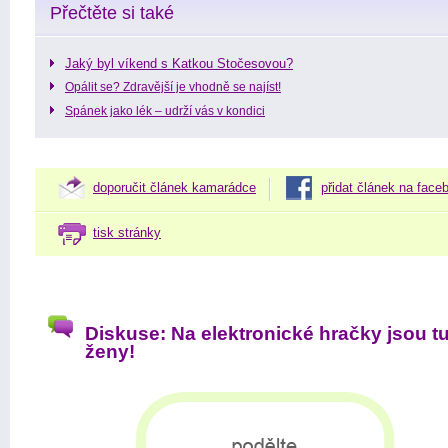
Přečtěte si také
Jaký byl víkend s Katkou Stočesovou?
Opálit se? Zdravější je vhodně se najíst!
Spánek jako lék – udrží vás v kondici
doporučit článek kamarádce
přidat článek na face
tisk stránky
Diskuse: Na elektronické hračky jsou tu
ženy!