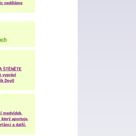
nic neděláme
ách
TA ŠTĚNĚTE
ů vypráví
ík Doyll
í medvídek,
 který aportuje,
ťánci a další.