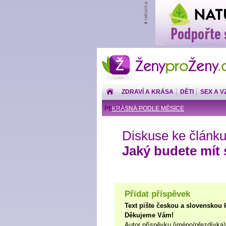
ŽenyproŽeny.cz
ZDRAVÍ A KRÁSA
DĚTI
SEX A V
PENÍZE
KRÁSNÁ PODLE MĚSÍCE
Diskuse ke článku
Jaký budete mít
Přidat příspěvek
Text pište českou a slovenskou 
Děkujeme Vám!
Autor příspěvku (jméno/přezdívka)