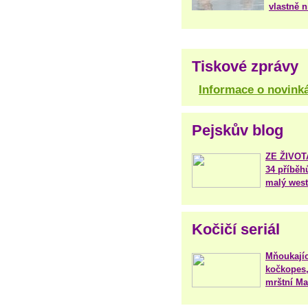
vlastně 
Tiskové zprávy
Informace o novink
Pejskův blog
ZE ŽIVO
34 příběh
malý west
Kočičí seriál
Mňoukajíc
kočkopes,
mrštní Mar