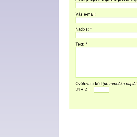
Váš e-mail:
Nadpis: *
Text: *
Ověřovací kód
(do rámečku napišt
34 + 2 =