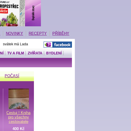
E
NOVINKY
RECEPTY
PŘÍBĚHY
| svátek má Lada
NÍ
TV A FILM
ZVÍŘATA
BYDLENÍ
POČASÍ
Cestuj ! Kniha
pro všechny
cestovatele
400 Kč