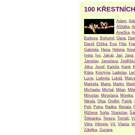
100 KŘESTNÍC
Adam
,
Adé
Alžběta
,
A
Anežka
,
A
Barbora
,
Bohumil
,
Dana
,
Dan
David
,
Eliška
,
Eva
,
Filip
,
Fra
Gabriela
,
Hana
,
Helena
,
Ilon
Iveta
,
Ivo
,
Jakub
,
Jan
,
Jana
Jaroslav
,
Jaroslava
,
Jindřišk
Jitka
,
Josef
,
Kamila
,
Karel
,
K
Klára
,
Kristýna
,
Ladislav
,
Le
Lucie
,
Ludmila
,
Lukáš
,
Marce
Markéta
,
Marta
,
Martin
,
Mart
Michaela
,
Michal
,
Milan
,
Mil
Miroslav
,
Miroslava
,
Monika
Nikola
,
Olga
,
Ondřej
,
Patrik
,
Petr
,
Petra
,
Radka
,
Renáta
,
Růžena
,
Soňa
,
Stanislav
,
Šá
Štěpánka
,
Tereza
,
Tomáš
,
V
Věra
,
Viktorie
,
Vít
,
Vlasta
,
V
Zdeňka
,
Zuzana
.