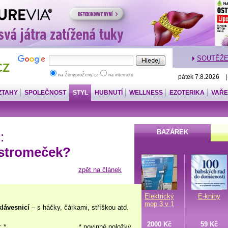
SOUTĚŽ
na ŽenyproŽeny.cz
na internetu
pátek 7.8.2026 
ZTAHY
SPOLEČNOST
STYL
HUBNUTÍ
WELLNESS
EZOTERIKA
VAŘE
BAZÁREK
:
 stromeček?
zpět na článek
Elektrický
E-knihy
mop 3 v 1
klávesnicí
– s háčky, čárkami, stříškou atd.
2000 Kč
59 Kč
: *
* povinné položky