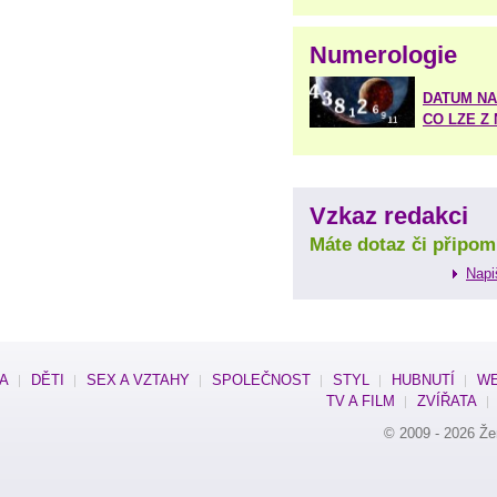
Numerologie
DATUM NA
CO LZE Z
Vzkaz redakci
Máte dotaz či připom
Napi
SA
DĚTI
SEX A VZTAHY
SPOLEČNOST
STYL
HUBNUTÍ
WE
TV A FILM
ZVÍŘATA
© 2009 - 2026
Že