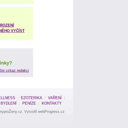
ROZENÍ
 NĚHO VYČÍST
ínky?
šte vzkaz redakci
LLNESS
EZOTERIKA
VAŘENÍ
BYDLENÍ
PENÍZE
KONTAKTY
nyproŽeny.cz
. Vytvořil
webProgress.cz