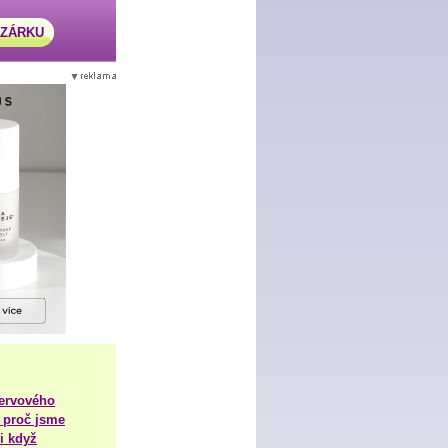
AZÁRKU
nervového
 proč jsme
i když