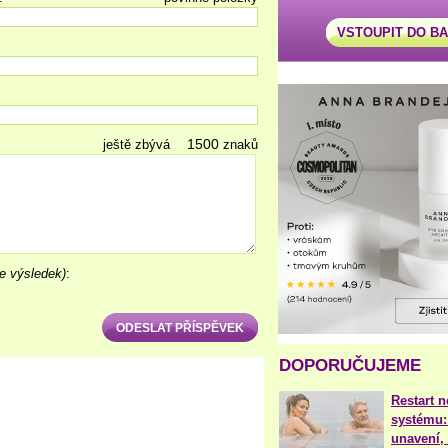
VSTOUPIT DO B
ještě zbývá
znaků
e výsledek)
:
DOPORUČUJEME
Restart 
systému:
unavení, 