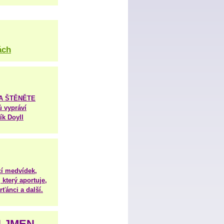
ách
TA ŠTĚNĚTE
ů vypráví
ík Doyll
í medvídek,
 který aportuje,
ťánci a další.
H JMEN