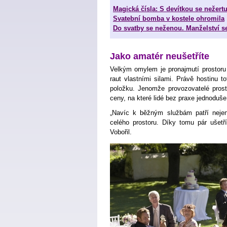
Magická čísla: S devítkou se nežertu
Svatební bomba v kostele ohromila
Do svatby se neženou. Manželství s
Jako amatér neušetříte
Velkým omylem je pronajmutí prostoru
raut vlastními silami. Právě hostinu t
položku. Jenomže provozovatelé prost
ceny, na které lidé bez praxe jednoduš
„Navíc k běžným službám patří nejen
celého prostoru. Díky tomu pár ušetř
Vobořil.