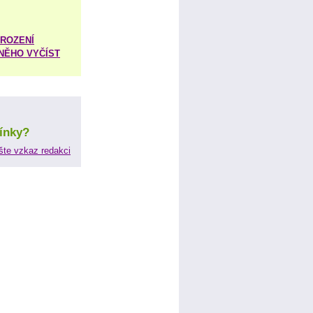
ROZENÍ
 NĚHO VYČÍST
ínky?
šte vzkaz redakci