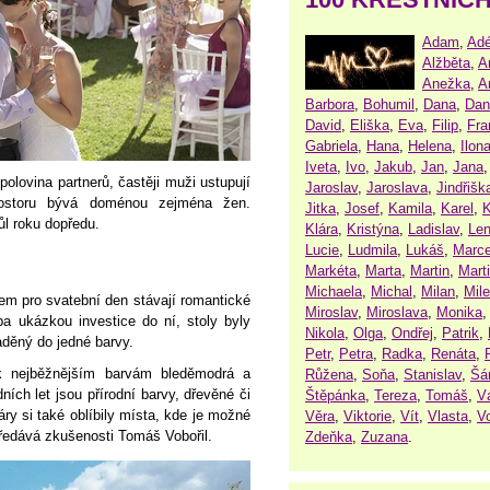
Adam
,
Adé
Alžběta
,
A
Anežka
,
A
Barbora
,
Bohumil
,
Dana
,
Dan
David
,
Eliška
,
Eva
,
Filip
,
Fra
Gabriela
,
Hana
,
Helena
,
Ilon
Iveta
,
Ivo
,
Jakub
,
Jan
,
Jana
olovina partnerů, častěji muži ustupují
Jaroslav
,
Jaroslava
,
Jindřišk
rostoru bývá doménou zejména žen.
Jitka
,
Josef
,
Kamila
,
Karel
,
K
ůl roku dopředu.
Klára
,
Kristýna
,
Ladislav
,
Le
Lucie
,
Ludmila
,
Lukáš
,
Marce
Markéta
,
Marta
,
Martin
,
Mart
Michaela
,
Michal
,
Milan
,
Mil
em pro svatební den stávají romantické
Miroslav
,
Miroslava
,
Monika
ba ukázkou investice do ní, stoly byly
Nikola
,
Olga
,
Ondřej
,
Patrik
,
aděný do jedné barvy.
Petr
,
Petra
,
Radka
,
Renáta
,
y k nejběžnějším barvám bleděmodrá a
Růžena
,
Soňa
,
Stanislav
,
Šá
ích let jsou přírodní barvy, dřevěné či
Štěpánka
,
Tereza
,
Tomáš
,
V
ry si také oblíbily místa, kde je možné
Věra
,
Viktorie
,
Vít
,
Vlasta
,
V
 předává zkušenosti Tomáš Vobořil.
Zdeňka
,
Zuzana
.