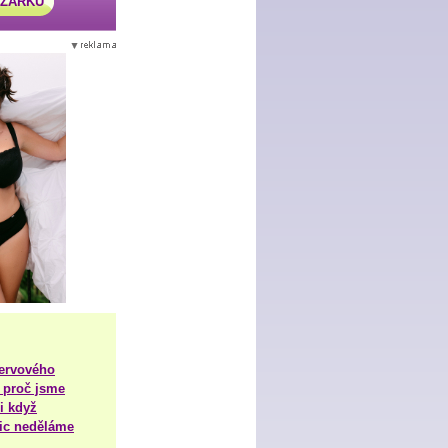
AZÁRKU
nervového
 proč jsme
i když
nic neděláme