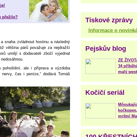
je!
e přežilo?
Tiskové zprávy
Informace o novink
 a snaha zvládnout hostinu a následný
Pejskův blog
otiž většina párů považuje za nejdražší
orů umějí s dodavateli zboží vyjednat
e nedosáhnou.
ZE ŽIVO
34 příběh
 pohoštění, ale i příprava a výzdoba
malý west
í nervy, čas i peníze,“ dodává Tomáš
Kočičí seriál
Mňoukajíc
kočkopes,
mrštní Mar
100 KŘESTNÍC