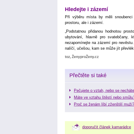
Hledejte i zázemí
Pří výběru místa by měli snoubenci
prostoru, ale i zázemí.
„Podstatnou přidanou hodnotou prost
ubytování, hlavně pro svatebčany, k
nezapomínejte na zázemí pro nevěstu. K
nalíčí, učešou, kam se může jít převlék
toz, ŽenyproŽeny.cz
Přečtěte si také
Pečujete o vztah, nebo se nechát
Máte ve vztahu štěstí nebo smůlu
Proč se ženám líbí zženštilí muži
doporučit článek kamarádce