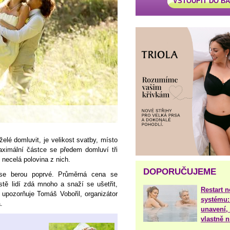
VSTOUPIT DO B
lé domluvit, je velikost svatby, místo
aximální částce se předem domluví tři
n necelá polovina z nich.
DOPORUČUJEME
é se berou poprvé. Průměrná cena se
tě lidí zdá mnoho a snaží se ušetřit,
Restart 
“ upozorňuje Tomáš Vobořil, organizátor
systému:
.
unavení, 
vlastně 