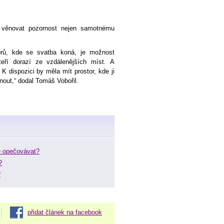
 věnovat pozornost nejen samotnému
orů, kde se svatba koná, je možnost
teří dorazí ze vzdálenějších míst. A
 dispozici by měla mít prostor, kde ji
nout,“ dodal Tomáš Vobořil.
e opečovávat?
?
?
přidat článek na facebook