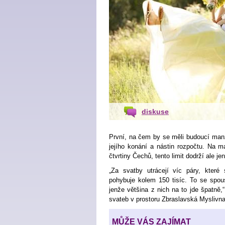
diskuse
První, na čem by se měli budoucí manže
jejího konání a nástin rozpočtu. Na m
čtvrtiny Čechů, tento limit dodrží ale je
„Za svatby utrácejí víc páry, kter
pohybuje kolem 150 tisíc. To se spous
jenže většina z nich na to jde špatně,
svateb v prostoru Zbraslavská Myslivna
MŮŽE VÁS ZAJÍMAT