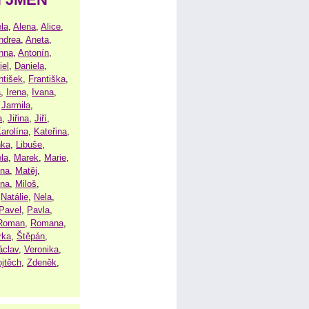
la
,
Alena
,
Alice
,
ndrea
,
Aneta
,
nna
,
Antonín
,
iel
,
Daniela
,
ntišek
,
Františka
,
a
,
Irena
,
Ivana
,
,
Jarmila
,
a
,
Jiřina
,
Jiří
,
arolína
,
Kateřina
,
nka
,
Libuše
,
la
,
Marek
,
Marie
,
ina
,
Matěj
,
ena
,
Miloš
,
,
Natálie
,
Nela
,
Pavel
,
Pavla
,
Roman
,
Romana
,
rka
,
Štěpán
,
áclav
,
Veronika
,
ojtěch
,
Zdeněk
,