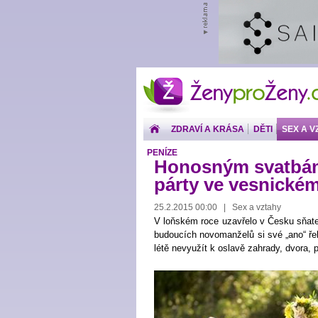
ŽenyproŽeny.cz
ZDRAVÍ A KRÁSA
DĚTI
SEX A V
PENÍZE
Honosným svatbám 
párty ve vesnickém
25.2.2015 00:00 | Sex a vztahy
V loňském roce uzavřelo v Česku sňatek
budoucích novomanželů si své „ano“ ře
létě nevyužít k oslavě zahrady, dvora, 