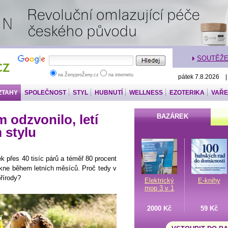
SOUTĚŽ
na ŽenyproŽeny.cz
na internetu
pátek 7.8.2026 
ZTAHY
SPOLEČNOST
STYL
HUBNUTÍ
WELLNESS
EZOTERIKA
VAŘE
odzvonilo, letí
BAZÁREK
 stylu
 přes 40 tisíc párů a téměř 80 procent
kne během letních měsíců. Proč tedy v
přírody?
Elektrický
E-knihy
mop 3 v 1
2000 Kč
59 Kč