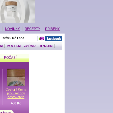
E
NOVINKY
RECEPTY
PŘÍBĚHY
| svátek má Lada
NÍ
TV A FILM
ZVÍŘATA
BYDLENÍ
POČASÍ
Cestuj ! Kniha
pro všechny
cestovatele
400 Kč