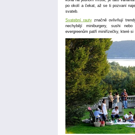
po okolí a čekat, až se ti pozvaní naje
svateb.
Svatební rauty
značně ovlivňují trend
nechybějí miniburgery, sushi neb
evergreenům patří miniřízečky, které si