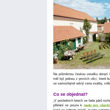
Na průměrnou českou veselku dorazí 
měl být jednou z prvních věcí, které 
se samozřejmě odvíjí cena svatby, volb
Co se objednat?
„V posledních letech se řada párů rozh
přiklání se pouze k
rautu pro všech
koná na jednom místě, je tato variant