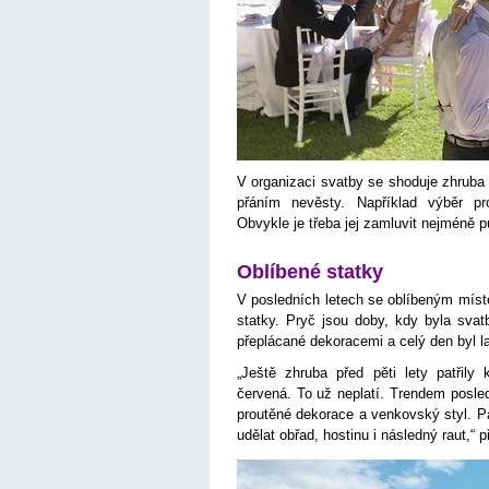
V organizaci svatby se shoduje zhruba p
přáním nevěsty. Například výběr p
Obvykle je třeba jej zamluvit nejméně p
Oblíbené statky
V posledních letech se oblíbeným míst
statky. Pryč jsou doby, kdy byla svat
přeplácané dekoracemi a celý den byl l
„Ještě zhruba před pěti lety patřil
červená. To už neplatí. Trendem posledn
proutěné dekorace a venkovský styl. Pá
udělat obřad, hostinu i následný raut,“