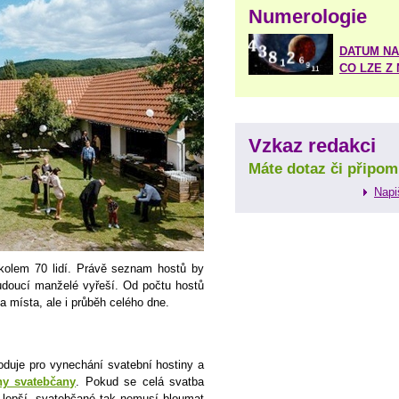
Numerologie
DATUM NA
CO LZE Z
Vzkaz redakci
Máte dotaz či připom
Napi
kolem 70 lidí. Právě seznam hostů by
budoucí manželé vyřeší. Od počtu hostů
a místa, ale i průběh celého dne.
oduje pro vynechání svatební hostiny a
ny svatebčany
. Pokud se celá svatba
a lepší, svatebčané tak nemusí bloumat