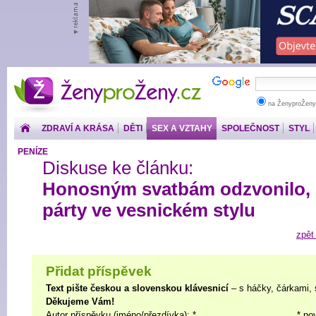
ŽenyproŽeny.cz
na ŽenyproŽeny
ZDRAVÍ A KRÁSA
DĚTI
SEX A VZTAHY
SPOLEČNOST
STYL
PENÍZE
Diskuse ke článku:
Honosným svatbám odzvonilo, l
párty ve vesnickém stylu
zpět
Přidat příspěvek
Text pište českou a slovenskou klávesnicí
– s háčky, čárkami, 
Děkujeme Vám!
Autor příspěvku (jméno/přezdívka): *
* po