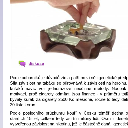
diskuse
Podle odborníků je důvodů víc a patří mezi ně i genetické před
Síla závislost na tabáku se přirovnává k závislosti na heroin
kuřáků navíc volí jednorázové neúčinné metody. Naopak
motivací, proč cigarety odmítat, jsou finance - v průměru toti
bývalý kuřák za cigarety 2500 Kč měsíčně, ročně to tedy děl
30 tisíc korun.
Podle posledního průzkumu kouří v Česku téměř třetina o
starších 15 let, celkem tedy asi tři milióny lidí. Osm z deset
vytvořenou závislost na nikotinu, jež je částečně daná i genetic