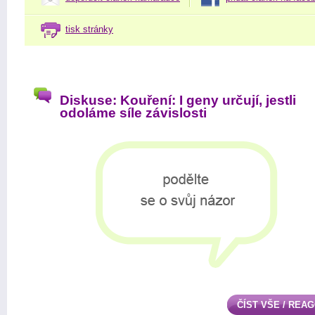
tisk stránky
Diskuse: Kouření: I geny určují, jestli
odoláme síle závislosti
ČÍST VŠE / REA