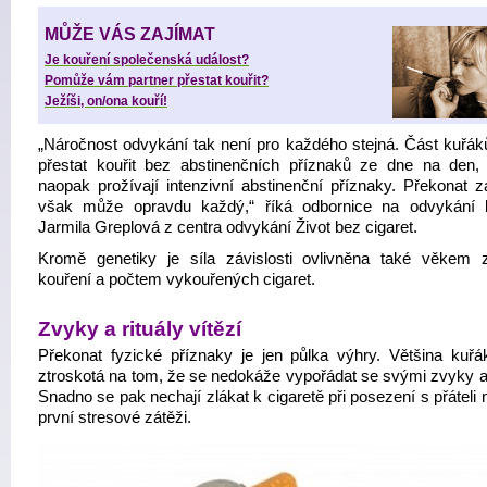
MŮŽE VÁS ZAJÍMAT
Je kouření společenská událost?
Pomůže vám partner přestat kouřit?
Ježíši, on/ona kouří!
„Náročnost odvykání tak není pro každého stejná. Část kuřá
přestat kouřit bez abstinenčních příznaků ze dne na den, 
naopak prožívají intenzivní abstinenční příznaky. Překonat zá
však může opravdu každý,“ říká odbornice na odvykání 
Jarmila Greplová z centra odvykání Život bez cigaret.
Kromě genetiky je síla závislosti ovlivněna také věkem 
kouření a počtem vykouřených cigaret.
Zvyky a rituály vítězí
Překonat fyzické příznaky je jen půlka výhry. Většina kuřák
ztroskotá na tom, že se nedokáže vypořádat se svými zvyky a r
Snadno se pak nechají zlákat k cigaretě při posezení s přáteli 
první stresové zátěži.