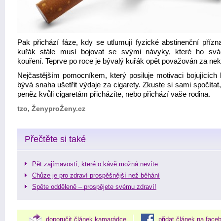
Pak přichází fáze, kdy se utlumují fyzické abstinenční přízna
kuřák stále musí bojovat se svými návyky, které ho svá
kouření. Teprve po roce je bývalý kuřák opět považován za ne
Nejčastějším pomocníkem, který posiluje motivaci bojujících 
bývá snaha ušetřit výdaje za cigarety. Zkuste si sami spočítat,
peněz kvůli cigaretám přicházíte, nebo přichází vaše rodina.
tzo, ŽenyproŽeny.cz
Přečtěte si také
Pět zajímavostí, které o kávě možná nevíte
Chůze je pro zdraví prospěšnější než běhání
Spěte odděleně – prospějete svému zdraví!
doporučit článek kamarádce
přidat článek na face