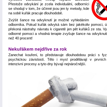
Přestože odvykání je zcela individuální, odborníci
se shodují v tom, že účinné jsou jen ty metody, kde
na sobě kuřák pracuje dlouhodobě.
Zvýšit šance na odvyknutí je možné vyhledáním
odborníka. Pokud kuřák odvyká sám bez jakékoliv pomoci, 
překoná nástrahy návratu k cigaretě jen pět kuřáků ze sta. Vy
odborné pomoci a vhodná terapie zvyšuje šance na odvyknutí
než 40 procent!
Nekuřákem nejdříve za rok
Zanechat kouření, to představuje dlouhodobou práci s fyz
psychickou závislostí. Tělo i mysl prodělávají v prvníc
intenzivní procesy a tyto dny bývají nejnáročnější.