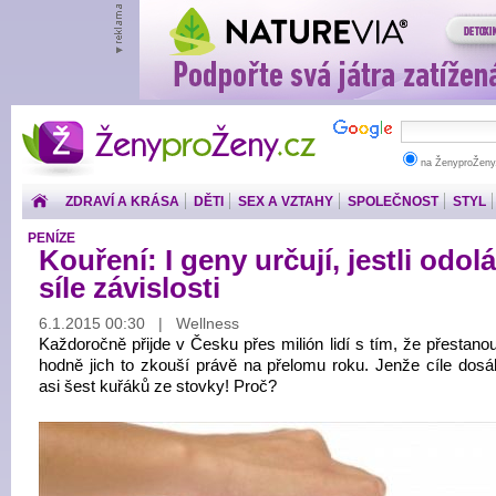
ŽenyproŽeny.cz
na ŽenyproŽeny
ZDRAVÍ A KRÁSA
DĚTI
SEX A VZTAHY
SPOLEČNOST
STYL
PENÍZE
Kouření: I geny určují, jestli odo
síle závislosti
6.1.2015 00:30 | Wellness
Každoročně přijde v Česku přes milión lidí s tím, že přestanou
hodně jich to zkouší právě na přelomu roku. Jenže cíle dosá
asi šest kuřáků ze stovky! Proč?