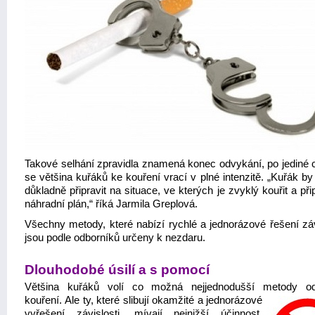
Takové selhání zpravidla znamená konec odvykání, po jediné c
se většina kuřáků ke kouření vrací v plné intenzitě. „Kuřák b
důkladně připravit na situace, ve kterých je zvyklý kouřit a přip
náhradní plán,“ říká Jarmila Greplová.
Všechny metody, které nabízí rychlé a jednorázové řešení závi
jsou podle odborníků určeny k nezdaru.
Dlouhodobé úsilí a s pomocí
Většina kuřáků volí co možná nejjednodušší metody od
kouření.
Ale ty, které slibují okamžité a jednorázové
vyřešení závislosti, mívají nejnižší účinnost.