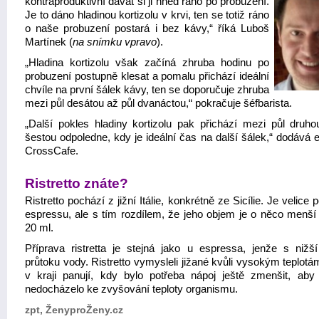
kontraproduktivní dávat si ji hned ráno po probuzení.
Je to dáno hladinou kortizolu v krvi, ten se totiž ráno
o naše probuzení postará i bez kávy,“ říká Luboš
Martínek (
na snímku vpravo
).
„Hladina kortizolu však začíná zhruba hodinu po
probuzení postupně klesat a pomalu přichází ideální
chvíle na první šálek kávy, ten se doporučuje zhruba
mezi půl desátou až půl dvanáctou,“ pokračuje šéfbarista.
„Další pokles hladiny kortizolu pak přichází mezi půl druho
šestou odpoledne, kdy je ideální čas na další šálek,“ dodává 
CrossCafe.
Ristretto znáte?
Ristretto pochází z jižní Itálie, konkrétně ze Sicílie. Je velice
espressu, ale s tím rozdílem, že jeho objem je o něco menší 
20 ml.
Příprava ristretta je stejná jako u espressa, jenže s nižš
průtoku vody. Ristretto vymysleli jižané kvůli vysokým teplotá
v kraji panují, kdy bylo potřeba nápoj ještě zmenšit, aby p
nedocházelo ke zvyšování teploty organismu.
zpt, ŽenyproŽeny.cz