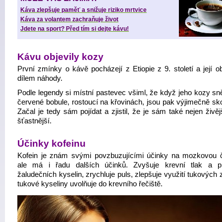
Káva zlepšuje paměť a snižuje riziko mrtvice
Káva za volantem zachraňuje život
Jdete na sport? Před tím si dejte kávu!
Kávu objevily kozy
První zmínky o kávě pocházejí z Etiopie z 9. století a její o
dílem náhody.
Podle legendy si místní pastevec všiml, že když jeho kozy sně
červené bobule, rostoucí na křovinách, jsou pak výjimečně sko
Začal je tedy sám pojídat a zjistil, že je sám také nejen živějš
šťastnější.
Účinky kofeinu
Kofein je znám svými povzbuzujícími účinky na mozkovou č
ale má i řadu dalších účinků. Zvyšuje krevní tlak a p
žaludečních kyselin, zrychluje puls, zlepšuje využití tukových
tukové kyseliny uvolňuje do krevního řečiště.