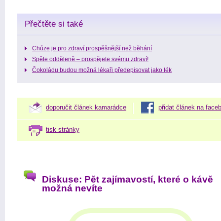
Přečtěte si také
Chůze je pro zdraví prospěšnější než běhání
Spěte odděleně – prospějete svému zdraví!
Čokoládu budou možná lékaři předepisovat jako lék
doporučit článek kamarádce
přidat článek na face
tisk stránky
Diskuse: Pět zajímavostí, které o kávě
možná nevíte