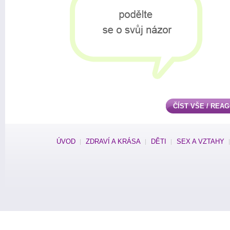
ČÍST VŠE / REA
ÚVOD
ZDRAVÍ A KRÁSA
DĚTI
SEX A VZTAHY