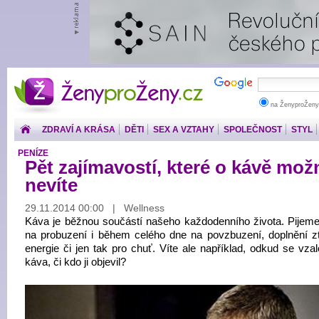
ŽenyproŽeny.cz
na ŽenyproŽeny
ZDRAVÍ A KRÁSA
DĚTI
SEX A VZTAHY
SPOLEČNOST
STYL
PENÍZE
Pět zajímavostí, které o kávě mož
nevíte
29.11.2014 00:00 | Wellness
Káva je běžnou součástí našeho každodenního života. Pijeme 
na probuzení i během celého dne na povzbuzení, doplnění z
energie či jen tak pro chuť. Víte ale například, odkud se vza
káva, či kdo ji objevil?