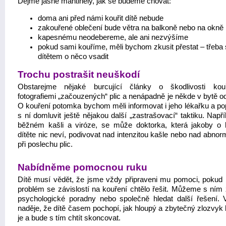
Dejme jasné mantinely, jak se budeme chovat:
doma ani před námi kouřit dítě nebude
zakouřené oblečení bude větra na balkoně nebo na okně
kapesnému neodebereme, ale ani nezvýšíme
pokud sami kouříme, měli bychom zkusit přestat – třeba 
dítětem o něco vsadit
Trochu postrašit neuškodí
Obstarejme nějaké burcující články o škodlivosti kou
fotografiemi „začouzených“ plic a nenápadně je někde v bytě o
O kouření potomka bychom měli informovat i jeho lékařku a po
s ní domluvit ještě nějakou další „zastrašovací“ taktiku. Napří
běžném kašli a viróze, se může doktorka, která jakoby o 
dítěte nic neví, podivovat nad intenzitou kašle nebo nad abnor
při poslechu plic.
Nabídněme pomocnou ruku
Dítě musí vědět, že jsme vždy připraveni mu pomoci, pokud 
problém se závislostí na kouření chtělo řešit. Můžeme s ním z
psychologické poradny nebo společně hledat další řešení. 
naděje, že dítě časem pochopí, jak hloupý a zbytečný zlozvyk 
je a bude s tím chtít skoncovat.