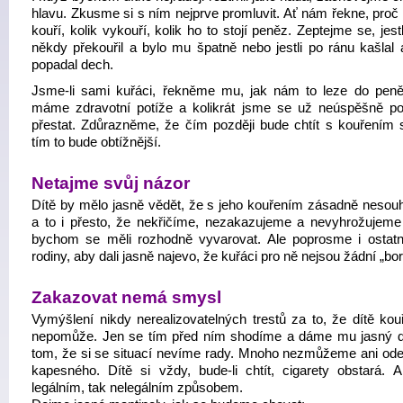
hlavu. Zkusme si s ním nejprve promluvit. Ať nám řekne, proč 
kouří, kolik vykouří, kolik ho to stojí peněz. Zeptejme se, jest
někdy překouřil a bylo mu špatně nebo jestli po ránu kašlal 
popadal dech.
Jsme-li sami kuřáci, řekněme mu, jak nám to leze do peně
máme zdravotní potíže a kolikrát jsme se už neúspěšně po
přestat. Zdůrazněme, že čím později bude chtít s kouřením s
tím to bude obtížnější.
Netajme svůj názor
Dítě by mělo jasně vědět, že s jeho kouřením zásadně nesou
a to i přesto, že nekřičíme, nezakazujeme a nevyhrožujeme
bychom se měli rozhodně vyvarovat. Ale poprosme i ostatn
rodiny, aby dali jasně najevo, že kuřáci pro ně nejsou žádní „bor
Zakazovat nemá smysl
Vymýšlení nikdy nerealizovatelných trestů za to, že dítě kou
nepomůže. Jen se tím před ním shodíme a dáme mu jasný 
tom, že si se situací nevíme rady. Mnoho nezmůžeme ani od
kapesného. Dítě si vždy, bude-li chtít, cigarety obstará. A
legálním, tak nelegálním způsobem.