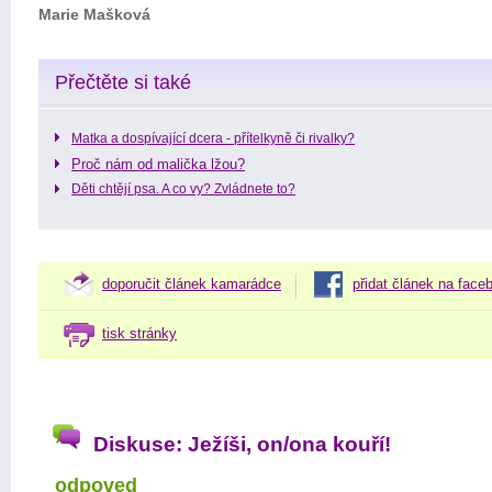
Marie Mašková
Přečtěte si také
Matka a dospívající dcera - přítelkyně či rivalky?
Proč nám od malička lžou?
Děti chtějí psa. A co vy? Zvládnete to?
doporučit článek kamarádce
přidat článek na face
tisk stránky
Diskuse: Ježíši, on/ona kouří!
odpoved