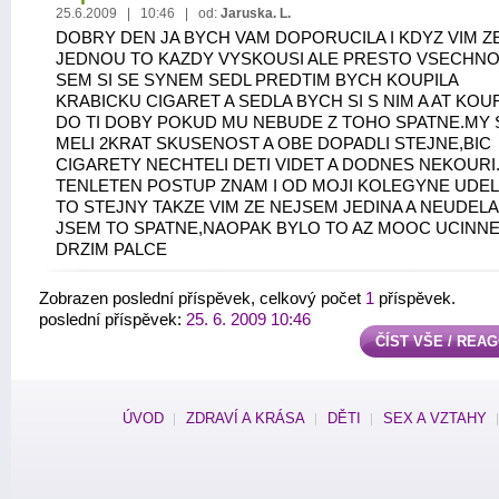
25.6.2009 | 10:46 | od:
Jaruska. L.
DOBRY DEN JA BYCH VAM DOPORUCILA I KDYZ VIM Z
JEDNOU TO KAZDY VYSKOUSI ALE PRESTO VSECHNO
SEM SI SE SYNEM SEDL PREDTIM BYCH KOUPILA
KRABICKU CIGARET A SEDLA BYCH SI S NIM A AT KOU
DO TI DOBY POKUD MU NEBUDE Z TOHO SPATNE.MY
MELI 2KRAT SKUSENOST A OBE DOPADLI STEJNE,BIC
CIGARETY NECHTELI DETI VIDET A DODNES NEKOURI
TENLETEN POSTUP ZNAM I OD MOJI KOLEGYNE UDEL
TO STEJNY TAKZE VIM ZE NEJSEM JEDINA A NEUDELA
JSEM TO SPATNE,NAOPAK BYLO TO AZ MOOC UCINNE
DRZIM PALCE
Zobrazen poslední příspěvek, celkový počet
1
příspěvek.
poslední příspěvek:
25. 6. 2009 10:46
ČÍST VŠE / REA
ÚVOD
ZDRAVÍ A KRÁSA
DĚTI
SEX A VZTAHY