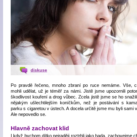
diskuse
Po pravdě řečeno, mnoho zbraní po ruce nemáme. Vše, 
mohli udělat, už je téměř za námi. Jistě jsme upozornili pot
škodlivost kouření a drog vůbec. Zcela jistě jsme se ho snažil
nějakým ušlechtilejším koníčkům, než je postávání s kam
parku s cigaretou v ústech. A docela určitě jsme mu byli sami
Ale nepovedlo se.
Hlavně zachovat klid
I když bychom dítko nejraději roztrhli jako hada, zachovejme 