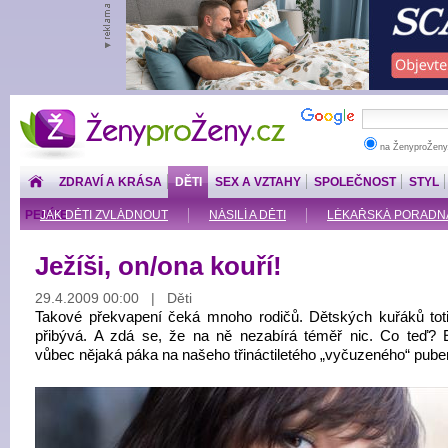
ŽenyproŽeny.cz
na ŽenyproŽeny
ZDRAVÍ A KRÁSA
DĚTI
SEX A VZTAHY
SPOLEČNOST
STYL
PENÍZE
JAK DĚTI ZVLÁDNOUT
NÁSILÍ A DĚTI
LÉKAŘSKÁ PORADNA: O
Ježíši, on/ona kouří!
29.4.2009 00:00 | Děti
Takové překvapení čeká mnoho rodičů. Dětských kuřáků toti
přibývá. A zdá se, že na ně nezabírá téměř nic. Co teď? E
vůbec nějaká páka na našeho třináctiletého „vyčuzeného“ pube