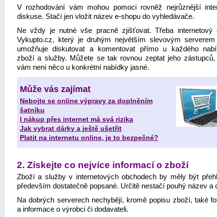
V rozhodování vám mohou pomoci rovněž nejrůznější inte
diskuse. Stačí jen vložit název e-shopu do vyhledávače.
Ne vždy je nutné vše pracně zjišťovat. Třeba internetový
Vykupto.cz, který je druhým největším slevovým serverem
umožňuje diskutovat a komentovat přímo u každého nab
zboží a služby. Můžete se tak rovnou zeptat jeho zástupců, j
vám není něco u konkrétní nabídky jasné.
Může vás zajímat
Nebojte se online výpravy za doplněním
šatníku
I nákup přes internet má svá rizika
Jak vybrat dárky a ještě ušetřit
Platit na internetu online, je to bezpečné?
2. Získejte co nejvíce informací o zboží
Zboží a služby v internetových obchodech by měly být přeh
především dostatečně popsané. Určitě nestačí pouhý název a 
Na dobrých serverech nechybějí, kromě popisu zboží, také fot
a informace o výrobci či dodavateli.