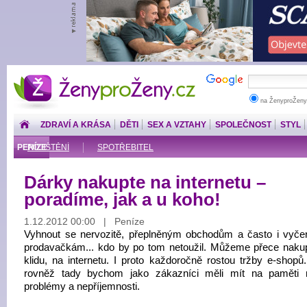
ŽenyproŽeny.cz
na ŽenyproŽeny
ZDRAVÍ A KRÁSA
DĚTI
SEX A VZTAHY
SPOLEČNOST
STYL
PENÍZE
POJIŠTĚNÍ
SPOTŘEBITEL
Dárky nakupte na internetu –
poradíme, jak a u koho!
1.12.2012 00:00 | Peníze
Vyhnout se nervozitě, přeplněným obchodům a často i vyč
prodavačkám... kdo by po tom netoužil. Můžeme přece naku
klidu, na internetu. I proto každoročně rostou tržby e-shopů
rovněž tady bychom jako zákazníci měli mít na paměti 
problémy a nepříjemnosti.