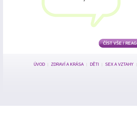
ČÍST VŠE / REA
ÚVOD
ZDRAVÍ A KRÁSA
DĚTI
SEX A VZTAHY