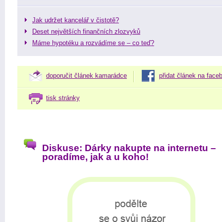
Jak udržet kancelář v čistotě?
Deset největších finančních zlozvyků
Máme hypotéku a rozvádíme se – co teď?
doporučit článek kamarádce
přidat článek na face
tisk stránky
Diskuse: Dárky nakupte na internetu –
poradíme, jak a u koho!