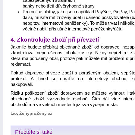
zabezpečených stránkách
banky nebo třetí důvěryhodné strany.
Pro online platby, jako jsou například PaySec, GoPay, P
další, musíte mít zřízený účet u daného poskytovatele (
nebo tzv. internetové peněženky). To může trvat i několik
včetně nabití příslušné internetové peněženky/účtu.
4. Zkontrolujte zboží při převzetí
Jakmile budete přebírat objednané zboží od dopravce, neza
zkontrolovat neporušenost obalu zásilky. Nikdy nepřebírejte z
která má porušený obal, protože pak můžete mít problém s př
reklamací.
Pokud dopravce přiveze zboží s porušeným obalem, sepišt
protokol. A ihned se obraťte na internetový obchod, k
nakupovali.
Riziku poškození zboží dopravcem se můžete vyhnout i tak
objednané zboží vyzvednete osobně. Čím dál více intern
obchodů má ve větších městech již svá výdejní místa.
tzo, ŽenyproŽeny.cz
Přečtěte si také