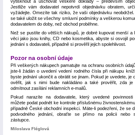
vytisknout a uschovat veškeré doklady – především obje
Jestliže vám dodavatel nepotvrdí objednávku obratem, určit
vyžádejte. Omezíte tak riziko, že vaši objednávku neobdržel. 
se také uložit se všechny smluvní podmínky a veškerou komun
dodavatelem do doby, než obchod proběhne.
Než se pustíte do větších nákupů, je dobré kupovat menší a l
věci jako jsou knihy, CD nebo kosmetika, abyste si osvojil po
jednání s dodavateli, případně si prověřil jejich spolehlivost.
Pozor na osobní údaje
Při veškerých nákupech pamatujte na ochranu osobních údajů
jste-li žádán o uvedení vedení rodného čísla při nákupu kníž
byste jednání ukončit a obrátit se jinam. Pokud je uvedete, je 
ověřit, jak s nimi bude nakládáno a také prověřit, zda j
odmítnout zasílání reklamních e-mailů.
Pokud narazíte na dodavatele, který uvedené povinnosti 
můžete podat podnět ke kontrole příslušnému živnostenskému
případně České obchodní inspekci. Máte-li podezření, že se d
podvodného jednání, obraťte se přímo na policii nebo s
zástupce.
Miloslava Fléglová