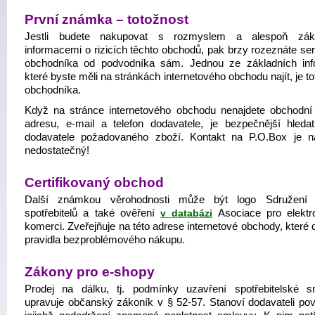
První známka – totožnost
Jestli budete nakupovat s rozmyslem a alespoň zákl
informacemi o rizicích těchto obchodů, pak brzy rozeznáte ser
obchodníka od podvodníka sám. Jednou ze základních inf
které byste měli na stránkách internetového obchodu najít, je t
obchodníka.
Když na stránce internetového obchodu nenajdete obchodní
adresu, e-mail a telefon dodavatele, je bezpečnější hledat
dodavatele požadovaného zboží. Kontakt na P.O.Box je n
nedostatečný!
Certifikovaný obchod
Další známkou věrohodnosti může být logo Sdružení 
spotřebitelů a také ověření
v databázi
Asociace pro elektr
komerci. Zveřejňuje na této adrese internetové obchody, které 
pravidla bezproblémového nákupu.
Zákony pro e-shopy
Prodej na dálku, tj. podmínky uzavření spotřebitelské s
upravuje občanský zákoník v § 52-57. Stanoví dodavateli povi