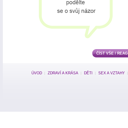
ČÍST VŠE / REA
ÚVOD
ZDRAVÍ A KRÁSA
DĚTI
SEX A VZTAHY