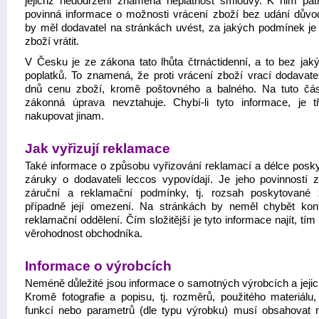
jejichž nedodržení znamená neplatnost smlouvy. K nim patř
povinná informace o možnosti vrácení zboží bez udání důvo
by měl dodavatel na stránkách uvést, za jakých podmínek j
zboží vrátit.
V Česku je ze zákona tato lhůta čtrnáctidenní, a to bez jaký
poplatků. To znamená, že proti vrácení zboží vrací dodavate
dnů cenu zboží, kromě poštovného a balného. Na tuto čá
zákonná úprava nevztahuje. Chybí-li tyto informace, je tř
nakupovat jinam.
Jak vyřizují reklamace
Také informace o způsobu vyřizování reklamací a délce posk
záruky o dodavateli leccos vypovídají. Je jeho povinností zv
záruční a reklamační podmínky, tj. rozsah poskytované 
případně její omezení. Na stránkách by neměl chybět kon
reklamační oddělení. Čím složitější je tyto informace najít, tím 
věrohodnost obchodníka.
Informace o výrobcích
Neméně důležité jsou informace o samotných výrobcích a jejic
Kromě fotografie a popisu, tj. rozměrů, použitého materiálu,
funkcí nebo parametrů (dle typu výrobku) musí obsahovat 