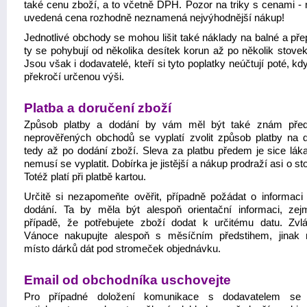
také cenu zboží, a to včetně DPH. Pozor na triky s cenami - n
uvedená cena rozhodně neznamená nejvýhodnější nákup!
Jednotlivé obchody se mohou lišit také náklady na balné a pře
ty se pohybují od několika desítek korun až po několik stovek
Jsou však i dodavatelé, kteří si tyto poplatky neúčtují poté, k
překročí určenou výši.
Platba a doručení zboží
Způsob platby a dodání by vám měl být také znám pře
neprověřených obchodů se vyplatí zvolit způsob platby na d
tedy až po dodání zboží. Sleva za platbu předem je sice láka
nemusí se vyplatit. Dobírka je jistější a nákup prodraží asi o st
Totéž platí při platbě kartou.
Určitě si nezapomeňte ověřit, případně požádat o informaci 
dodání. Ta by měla být alespoň orientační informaci, ze
případě, že potřebujete zboží dodat k určitému datu. Zvl
Vánoce nakupujte alespoň s měsíčním předstihem, jinak
místo dárků dát pod stromeček objednávku.
Email od obchodníka uschovejte
Pro případné doložení komunikace s dodavatelem se v