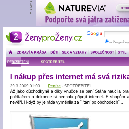
ŽenyproŽeny.cz
na ŽenyproŽeny
ZDRAVÍ A KRÁSA
DĚTI
SEX A VZTAHY
SPOLEČNOST
STYL
PENÍZE
POJIŠTĚNÍ
SPOTŘEBITEL
I nákup přes internet má svá rizik
29.3.2009 01:00 |
Peníze
SPOTŘEBITEL
-
Až jako důchodkyně a díky vnučce se paní Stáňa naučila pra
počítačem a dokonce si nechala připojit internet. E-shopům 
nevěří, i když by je ráda vyměnila za "lítání po obchodech"...