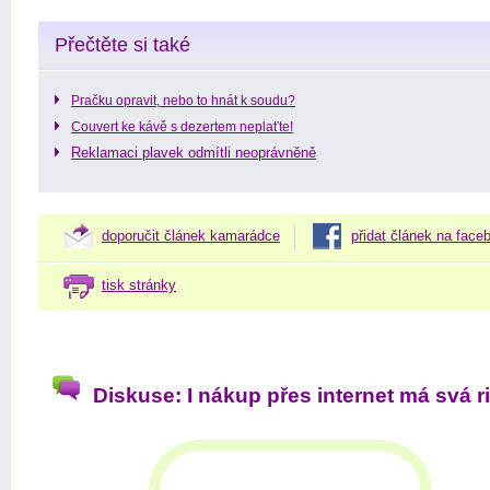
Přečtěte si také
Pračku opravit, nebo to hnát k soudu?
Couvert ke kávě s dezertem neplaťte!
Reklamaci plavek odmítli neoprávněně
doporučit článek kamarádce
přidat článek na face
tisk stránky
Diskuse: I nákup přes internet má svá r