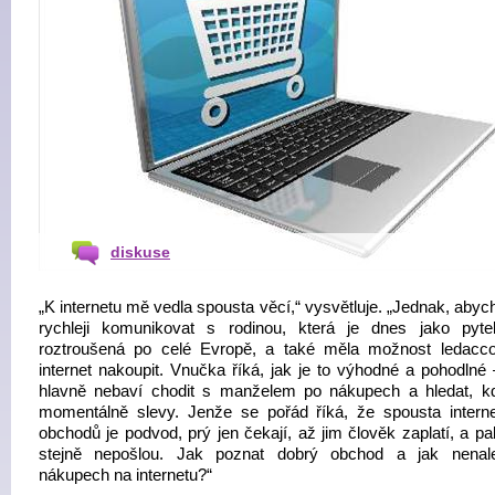
diskuse
„K internetu mě vedla spousta věcí,“ vysvětluje. „Jednak, aby
rychleji komunikovat s rodinou, která je dnes jako pyte
roztroušená po celé Evropě, a také měla možnost ledacc
internet nakoupit. Vnučka říká, jak je to výhodné a pohodlné
hlavně nebaví chodit s manželem po nákupech a hledat, k
momentálně slevy. Jenže se pořád říká, že spousta intern
obchodů je podvod, prý jen čekají, až jim člověk zaplatí, a p
stejně nepošlou. Jak poznat dobrý obchod a jak nenale
nákupech na internetu?“