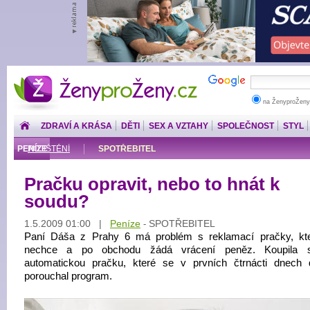
ŽenyproŽeny.cz
na ŽenyproŽeny
ZDRAVÍ A KRÁSA
DĚTI
SEX A VZTAHY
SPOLEČNOST
STYL
PENÍZE
POJIŠTĚNÍ
SPOTŘEBITEL
Pračku opravit, nebo to hnát k
soudu?
1.5.2009 01:00 |
Peníze
SPOTŘEBITEL
-
Paní Dáša z Prahy 6 má problém s reklamací pračky, kte
nechce a po obchodu žádá vrácení peněz. Koupila si
automatickou pračku, které se v prvních čtrnácti dnech 
porouchal program.