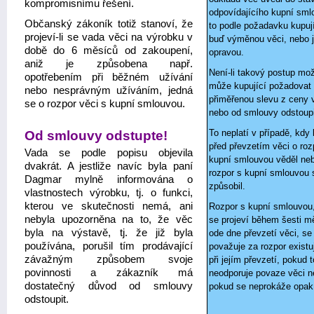
kompromisnímu řešení.
odpovídajícího kupní sml
Občanský zákoník totiž stanoví, že
to podle požadavku kupuj
projeví-li se vada věci na výrobku v
buď výměnou věci, nebo j
době do 6 měsíců od zakoupení,
opravou.
aniž je způsobena např.
Není-li takový postup mo
opotřebením při běžném užívání
může kupující požadovat
nebo nesprávným užíváním, jedná
přiměřenou slevu z ceny 
se o rozpor věci s kupní smlouvou.
nebo od smlouvy odstoupi
To neplatí v případě, kdy 
Od smlouvy odstupte!
před převzetím věci o roz
Vada se podle popisu objevila
kupní smlouvou věděl ne
dvakrát. A jestliže navíc byla paní
rozpor s kupní smlouvou
Dagmar mylně informována o
způsobil.
vlastnostech výrobku, tj. o funkci,
kterou ve skutečnosti nemá, ani
Rozpor s kupní smlouvou,
nebyla upozorněna na to, že věc
se projeví během šesti m
byla na výstavě, tj. že již byla
ode dne převzetí věci, se
používána, porušil tím prodávající
považuje za rozpor existuj
závažným způsobem svoje
při jejím převzetí, pokud t
povinnosti a zákazník má
neodporuje povaze věci 
dostatečný důvod od smlouvy
pokud se neprokáže opak
odstoupit.