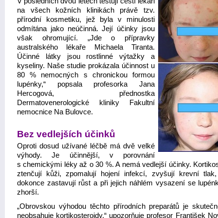
V posledních dvou letech testují čeští lékaři
na všech kožních klinikách právě tzv.
přírodní kosmetiku, jež byla v minulosti
odmítána jako neúčinná. Její účinky jsou
však ohromující. „Jde o přípravky
australského lékaře Michaela Tiranta.
Účinné látky jsou rostlinné výtažky a
kyseliny. Naše studie prokázala účinnost u
80 % nemocných s chronickou formou
lupénky,“ popsala profesorka Jana
Hercogová, přednostka
Dermatovenerologické kliniky Fakultní
nemocnice Na Bulovce.
Bez vedlejších účinků
Oproti dosud užívané léčbě má dvě velké
výhody. Je účinnější, v porovnání
s chemickými léky až o 30 %. A nemá vedlejší účinky. Kortikos
ztenčují kůži, zpomalují hojení infekcí, zvyšují krevní tlak,
dokonce zastavují růst a při jejich náhlém vysazení se lupénk
zhorší.
„Obrovskou výhodou těchto přírodních preparátů je skutečn
neobsahuje kortikosteroidy,“ upozorňuje profesor František No