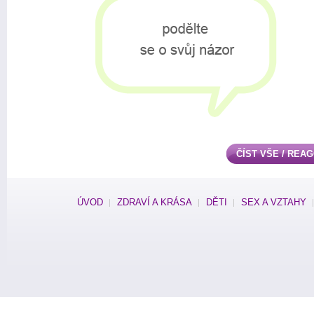
ČÍST VŠE / REA
ÚVOD
ZDRAVÍ A KRÁSA
DĚTI
SEX A VZTAHY