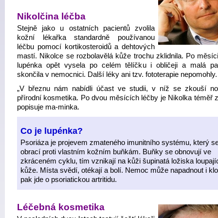
Nikolčina léčba
Stejně jako u ostatních pacientů zvolila
kožní lékařka standardně používanou
léčbu pomocí kortikosteroidů a dehtových
mastí. Nikolce se rozbolavělá kůže trochu zklidnila. Po měsíc
lupénka opět vysela po celém tělíčku i obličeji a malá pa
skončila v nemocnici. Další léky ani tzv. fototerapie nepomohly.
„V březnu nám nabídli účast ve studii, v níž se zkouší no
přírodní kosmetika. Po dvou měsících léčby je Nikolka téměř z
popisuje ma-minka.
Co je lupénka?
Psoriáza je projevem zmateného imunitního systému, který s
obrací proti vlastním kožním buňkám. Buňky se obnovují ve
zkráceném cyklu, tím vznikají na kůži šupinatá ložiska loupají
kůže. Místa svědí, otékají a bolí. Nemoc může napadnout i kl
pak jde o psoriatickou artritidu.
Léčebná kosmetika