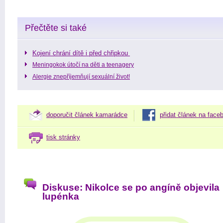
Přečtěte si také
Kojení chrání dítě i před chřipkou
Meningokok útočí na děti a teenagery
Alergie znepříjemňují sexuální život!
doporučit článek kamarádce
přidat článek na face
tisk stránky
Diskuse: Nikolce se po angíně objevila
lupénka