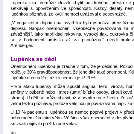
Lupénku sice nemůže člověk chytit od druhého, přesto se p
setkávají s opovržením ve společnosti. Každý desátý ne
lupénkou přiznává, že kvůli nemoci uvažoval o sebevraždě.
„V negativním dopadu na psychiku byla psoriáza předstižen
depresí. Naopak onemocnění všeobecně považovaná za 
závažnější, jako například rakovina, vysoký tlak, cukrovka či 
se v hodnocení umístila až za psoriázou,“ uvedl profes
Arenberger.
Lupénka se dědí
Onemocnění lupénkou je zrádné v tom, že je dědičné. Pokud jí
rodič, je 30% pravděpodobnost, že jeho dítě také onemocní. Kd
lupénku oba rodiče, riziko nemoci je již 70%.
První ataku lupénky může spustit angína, těžší viróza, hor
změny v pubertě nebo i stres (úmrtí blízké osoby, zkouškové 
strach). U dětí se může objevit už v prvním roce života. Ze za
velmi těžko poznává, protože většinou je považována např. za
U 10 % pacientů s lupénkou se nemoc poprvé projeví v před
nebo raném školním věku. Většina však onemocní v dospíván
se však objevit i po 40. roce věku.
tm