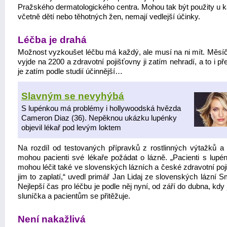
Pražského dermatologického centra. Mohou tak být použity u 
včetně dětí nebo těhotných žen, nemají vedlejší účinky.
Léčba je drahá
Možnost vyzkoušet léčbu má každý, ale musí na ni mít. Měsíč
vyjde na 2200 a zdravotní pojišťovny ji zatím nehradí, a to i př
je zatím podle studií účinnější…
Slavným se nevyhýbá
S lupénkou má problémy i hollywoodská hvězda
Cameron Diaz (36). Nepěknou ukázku lupénky
objevil lékař pod levým loktem
Na rozdíl od testovaných přípravků z rostlinných výtažků a 
mohou pacienti své lékaře požádat o lázně. „Pacienti s lupé
mohou léčit také ve slovenských lázních a české zdravotní poj
jim to zaplatí,“ uvedl primář Jan Lidaj ze slovenských lázní 
Nejlepší čas pro léčbu je podle něj nyní, od září do dubna, kdy
sluníčka a pacientům se přitěžuje.
Není nakažlivá