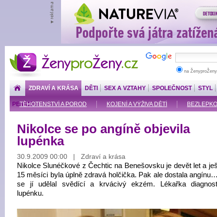
ŽenyproŽeny.cz
na ŽenyproŽeny
ZDRAVÍ A KRÁSA
DĚTI
SEX A VZTAHY
SPOLEČNOST
STYL
PENÍZE
TĚHOTENSTVÍ A POROD
KOJENÍ A VÝŽIVA DĚTÍ
BEZLEPKOV
Nikolce se po angíně objevila
lupénka
30.9.2009 00:00 | Zdraví a krása
Nikolce Slunéčkové z Čechtic na Benešovsku je devět let a ješ
15 měsíci byla úplně zdravá holčička. Pak ale dostala angínu…
se jí udělal svědící a krvácivý ekzém. Lékařka diagnost
lupénku.