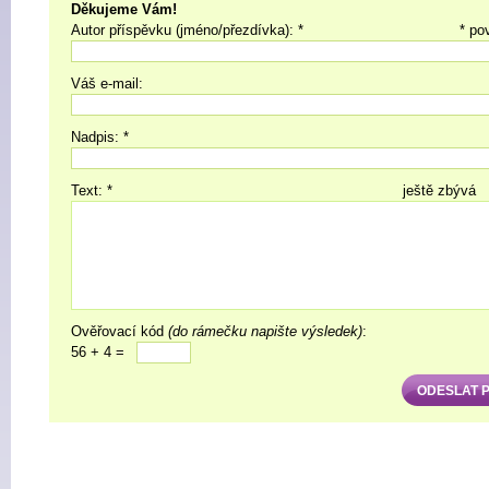
Děkujeme Vám!
Autor příspěvku (jméno/přezdívka): *
* po
Váš e-mail:
Nadpis: *
Text: *
ještě zbývá
Ověřovací kód
(do rámečku napište výsledek)
:
56 + 4 =