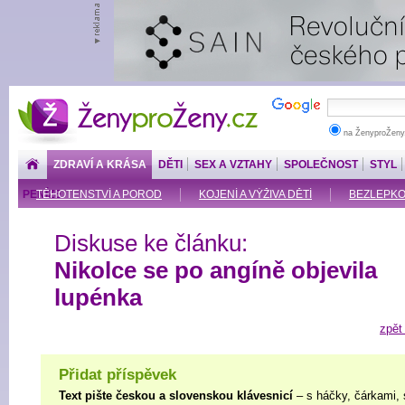
ŽenyproŽeny.cz
na ŽenyproŽeny
ZDRAVÍ A KRÁSA
DĚTI
SEX A VZTAHY
SPOLEČNOST
STYL
PENÍZE
TĚHOTENSTVÍ A POROD
KOJENÍ A VÝŽIVA DĚTÍ
BEZLEPKOV
Diskuse ke článku:
Nikolce se po angíně objevila
lupénka
zpět
Přidat příspěvek
Text pište českou a slovenskou klávesnicí
– s háčky, čárkami, 