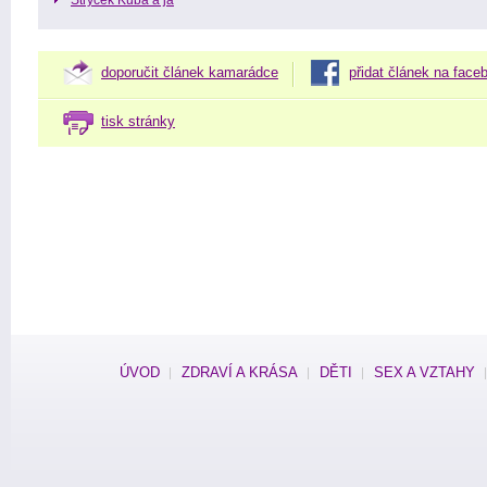
Strýček Kuba a já
doporučit článek kamarádce
přidat článek na face
tisk stránky
ÚVOD
ZDRAVÍ A KRÁSA
DĚTI
SEX A VZTAHY