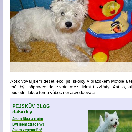
Absolvoval jsem deset lekcí psí školky v pražském Motole a t
měl být připraven do života mezi lidmi i zvířaty. Asi jo, a
poslední lekce tomu vůbec nenasvědčovala.
PEJSKŮV BLOG
další díly:
Jsem Skot a trpím
Byl jsem ztracený!
Jsem vegetarián!