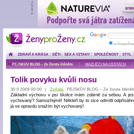
ŽenyproŽeny.cz
na ŽenyproŽeny
ZDRAVÍ A KRÁSA
DĚTI
SEX A VZTAHY
SPOLEČNOST
STYL
PENÍZE
PEJSKŮV BLOG – Ze života štěněte
MAZLÍČCI NA CESTÁCH
Tolik povyku kvůli nosu
30.9.2009 00:00 |
Zvířata
PEJSKŮV BLOG – Ze života štěnět
-
Základní výchovu v psí školce mám zdárně za sebou. A jest
vychovaný? Samozřejmě! Někteří by to sice odmítli odpřísáhno
já se opravdu snažím být vychovaný!