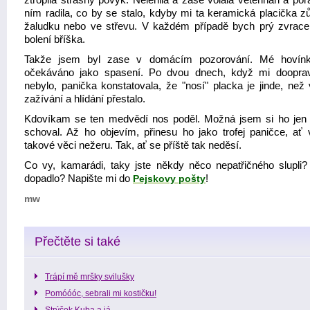
ztropila strašný povyk. Nelenila a zase volala veterináři a po
ním radila, co by se stalo, kdyby mi ta keramická placička zů
žaludku nebo ve střevu. V každém případě bych prý zvrace
bolení bříška.
Takže jsem byl zase v domácím pozorování. Mé hovínk
očekáváno jako spasení. Po dvou dnech, když mi doopra
nebylo, panička konstatovala, že "nosí" placka je jinde, ne
zažívání a hlídání přestalo.
Kdovíkam se ten medvědí nos poděl. Možná jsem si ho jen 
schoval. Až ho objevím, přinesu ho jako trofej paničce, ať v
takové věci nežeru. Tak, ať se příště tak neděsí.
Co vy, kamarádi, taky jste někdy něco nepatřičného slupli?
dopadlo? Napište mi do
Pejskovy pošty
!
mw
Přečtěte si také
Trápí mě mršky svilušky
Pomóóóc, sebrali mi kostičku!