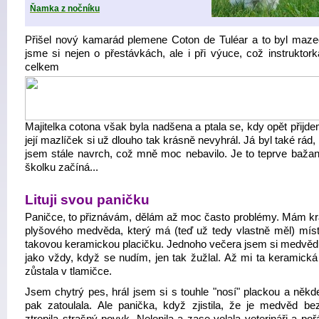
Ňamka z nočníku
Přišel nový kamarád plemene Coton de Tuléar a to byl mazec
jsme si nejen o přestávkách, ale i při výuce, což instruktork
celkem těžc
Majitelka cotona však byla nadšena a ptala se, kdy opět přijd
její mazlíček si už dlouho tak krásně nevyhrál. Já byl také rád,
jsem stále navrch, což mně moc nebavilo. Je to teprve bažant
školku začíná...
Lituji svou paničku
Paničce, to přiznávám, dělám až moc často problémy. Mám k
plyšového medvěda, který má (teď už tedy vlastně měl) mís
takovou keramickou placičku. Jednoho večera jsem si medvěd
jako vždy, když se nudím, jen tak žužlal. Až mi ta keramická
zůstala v tlamičce.
Jsem chytrý pes, hrál jsem si s touhle "nosí" plackou a někd
pak zatoulala. Ale panička, když zjistila, že je medvěd be