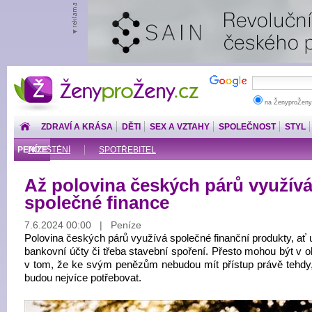
ŽenyproŽeny.cz
na ŽenyproŽeny
ZDRAVÍ A KRÁSA
DĚTI
SEX A VZTAHY
SPOLEČNOST
STYL
PENÍZE
POJIŠTĚNÍ
SPOTŘEBITEL
Až polovina českých párů využív
společné finance
7.6.2024 00:00 | Peníze
Polovina českých párů využívá společné finanční produkty, ať 
bankovní účty či třeba stavební spoření. Přesto mohou být v o
v tom, že ke svým penězům nebudou mít přístup právě tehdy,
budou nejvíce potřebovat.