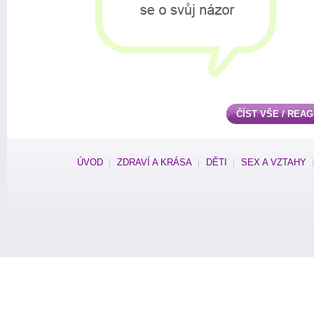
ČÍST VŠE / REA
ÚVOD
ZDRAVÍ A KRÁSA
DĚTI
SEX A VZTAHY