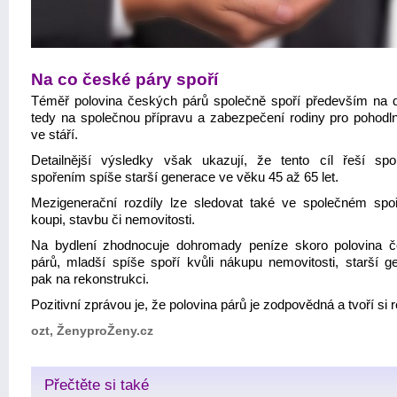
Na co české páry spoří
Téměř polovina českých párů společně spoří především na 
tedy na společnou přípravu a zabezpečení rodiny pro pohodln
ve stáří.
Detailnější výsledky však ukazují, že tento cíl řeší sp
spořením spíše starší generace ve věku 45 až 65 let.
Mezigenerační rozdíly lze sledovat také ve společném spo
koupi, stavbu či nemovitosti.
Na bydlení zhodnocuje dohromady peníze skoro polovina 
párů, mladší spíše spoří kvůli nákupu nemovitosti, starší g
pak na rekonstrukci.
Pozitivní zprávou je, že polovina párů je zodpovědná a tvoří si 
ozt, ŽenyproŽeny.cz
Přečtěte si také