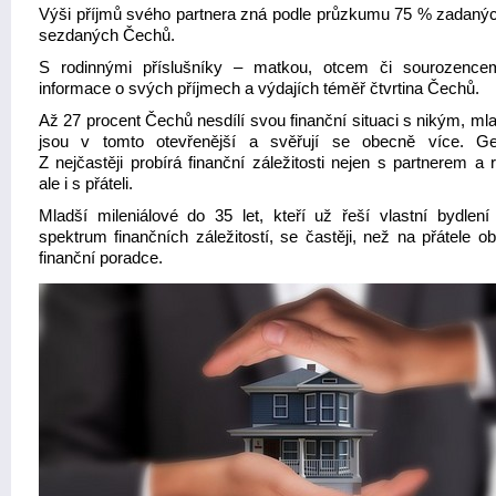
Výši příjmů svého partnera zná podle průzkumu 75 % zadaný
sezdaných Čechů.
S rodinnými příslušníky – matkou, otcem či sourozencem
informace o svých příjmech a výdajích téměř čtvrtina Čechů.
Až 27 procent Čechů nesdílí svou finanční situaci s nikým, mla
jsou v tomto otevřenější a svěřují se obecně více. G
Z nejčastěji probírá finanční záležitosti nejen s partnerem a 
ale i s přáteli.
Mladší mileniálové do 35 let, kteří už řeší vlastní bydlení 
spektrum finančních záležitostí, se častěji, než na přátele o
finanční poradce.