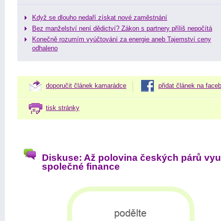
Když se dlouho nedaří získat nové zaměstnání
Bez manželství není dědictví? Zákon s partnery příliš nepočítá
Konečně rozumím vyúčtování za energie aneb Tajemství ceny
odhaleno
doporučit článek kamarádce
přidat článek na face
tisk stránky
Diskuse: Až polovina českých párů vyu
společné finance