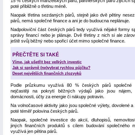
15 % českých manželských párů, partnerských párů žijících s
poté přibližně o třetinu méně.
Naopak třetina sezdaných párů, stejně jako dvě pětiny nese
párů, nemá společné finance a ani je do budoucna neplánuje.
Nadpoloviční část českých párů tedy využívá nějaké formy s
správy financí nebo je plánuje. Dvě třetiny z nich si ale záro
ještě svůj běžný nebo spořicí účet mimo společné finance.
PŘEČTĚTE SI TAKÉ
Víme, jak ušetřit bez velkých investic
Jak si správně (ne)vybrat rychlou půjčku?
Deset největších finančních zlozvyků
Podle průzkumu využívá 80 % českých párů společné f
nejčastěji na pokrytí běžných výdajů jako jsou nájem,
domácnosti, účty za energie či nákupy potravin.
Na volnočasové aktivity jako jsou společné výlety, dovolené a
poté téměř polovina českých párů.
Naopak, společné investice do akcií, dluhopisů, nemovitos
jiných finančních produktů s cílem budování společného m
využívá jen pětina párů.