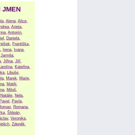
H JMEN
la
,
Alena
,
Alice
,
ndrea
,
Aneta
,
nna
,
Antonín
,
iel
,
Daniela
,
ntišek
,
Františka
,
a
,
Irena
,
Ivana
,
,
Jarmila
,
a
,
Jiřina
,
Jiří
,
arolína
,
Kateřina
,
nka
,
Libuše
,
la
,
Marek
,
Marie
,
ina
,
Matěj
,
ena
,
Miloš
,
,
Natálie
,
Nela
,
Pavel
,
Pavla
,
Roman
,
Romana
,
rka
,
Štěpán
,
áclav
,
Veronika
,
ojtěch
,
Zdeněk
,