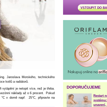
VSTOUPIT DO B
 ing. Jaroslava Morského, technického
obce kotlů a radiátorů.
DOPORUČUJEME
 vytápění je netopit více, než je třeba.
sezónní náklady až o 6 procent. Pokud
Restart 
 °C v domě např. 25°C, připravte na
systému:
unavení, 