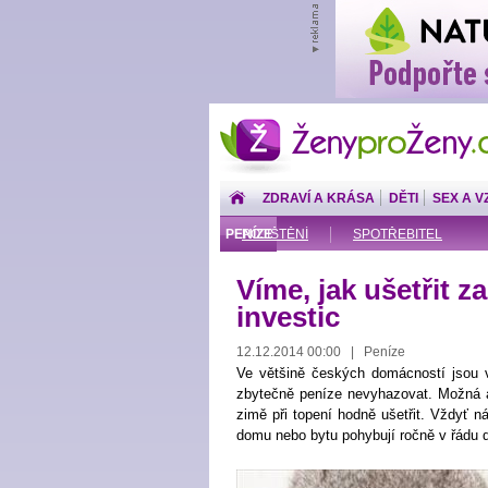
ŽenyproŽeny.cz
ZDRAVÍ A KRÁSA
DĚTI
SEX A V
PENÍZE
POJIŠTĚNÍ
SPOTŘEBITEL
Víme, jak ušetřit z
investic
12.12.2014 00:00 | Peníze
Ve většině českých domácností jsou v 
zbytečně peníze nevyhazovat. Možná al
zimě při topení hodně ušetřit. Vždyť n
domu nebo bytu pohybují ročně v řádu d