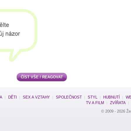
ČÍST VŠE / REAGOVAT
SA
DĚTI
SEX A VZTAHY
SPOLEČNOST
STYL
HUBNUTÍ
WE
TV A FILM
ZVÍŘATA
© 2009 - 2026
Že