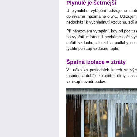
Plynulé je šetrnější
U plynulého vytápění udržujeme stab
dohříváme maximálně o 5°C. Udržujeme 
nedochází k vychladnutí vzduchu, zdí a
Při nárazovém vytápění, kdy při pocitu
po vyhřátí místností necháme opět vyc
ohřátí vzduchu, ale zdi a podlahy nes
rychle pohlcují vzdušné teplo.
Špatná izolace = ztráty
V několika posledních letech se výr
fasádou a dobře izolujícími okny. Jak a
vznikají i uvnitř budov.