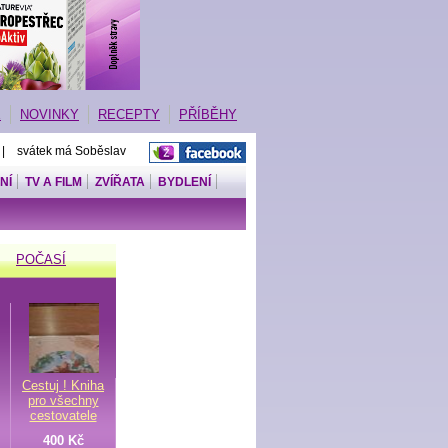
E
NOVINKY
RECEPTY
PŘÍBĚHY
 | svátek má Soběslav
NÍ
TV A FILM
ZVÍŘATA
BYDLENÍ
POČASÍ
Cestuj ! Kniha
pro všechny
cestovatele
400 Kč