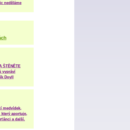
nic neděláme
ách
TA ŠTĚNĚTE
ů vypráví
ík Doyll
í medvídek,
 který aportuje,
ťánci a další.