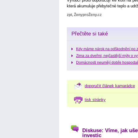
Výrobci proto doporučují ke kotli na pe
která akumuluje přebytečné teplo a udrží
zpt, ŽenyproŽeny.cz
Přečtěte si také
Kdy máme nárok na odškodnění po 
Zima za dveřmi, nejčastější mýty o v
Domácnosti neumějí dobře hospodařit
doporučit článek kamarádce
tisk stránky
Diskuse: Víme, jak uše
investic