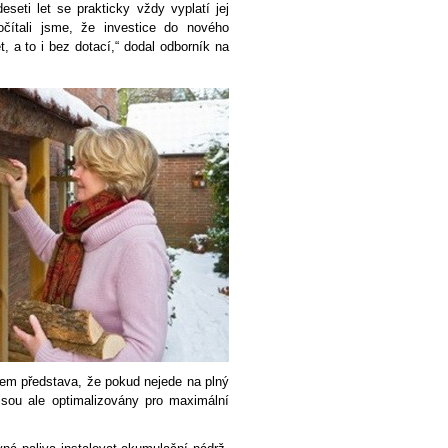
seti let se prakticky vždy vyplatí jej
čítali jsme, že investice do nového
t, a to i bez dotací,“ dodal odborník na
lem představa, že pokud nejede na plný
jsou ale optimalizovány pro maximální