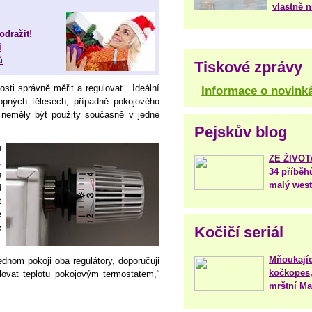
vlastně 
odražit!
i
ů
Tiskové zprávy
osti správně měřit a regulovat. Ideální
Informace o novink
topných tělesech, případně pokojového
 neměly být použity současně v jedné
Pejskův blog
u
ZE ŽIVO
,
34 příběh
e
malý west
d
t
e
ě
Kočičí seriál
Mňoukajíc
dnom pokoji oba regulátory, doporučuji
kočkopes,
ulovat teplotu pokojovým termostatem,“
mrštní Mar