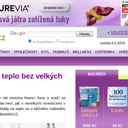
SOUTĚŽ
na ŽenyproŽeny.cz
na internetu
sobota 8.8.2026
ZTAHY
SPOLEČNOST
STYL
HUBNUTÍ
WELLNESS
EZOTERIKA
VAŘE
a teplo bez velkých
BAZÁREK
roli ministra financí ženy a snaží se
e neví, jak s nevelkými investicemi v
áklady na teplo se u běžného rodinného
Elektrický
E-knihy
esetitisíců.
mop 3 v 1
2000 Kč
59 Kč