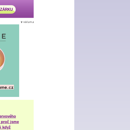
AZÁRKU
nervového
 proč jsme
i když