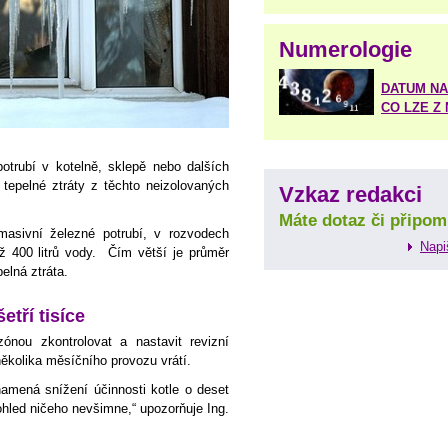
Numerologie
DATUM NA
CO LZE Z
otrubí v kotelně, sklepě nebo dalších
epelné ztráty z těchto neizolovaných
Vzkaz redakci
Máte dotaz či připom
masivní železné potrubí, v rozvodech
Napi
ž 400 litrů vody. Čím větší je průměr
pelná ztráta.
tří tisíce
nou zkontrolovat a nastavit revizní
ěkolika měsíčního provozu vrátí.
mená snížení účinnosti kotle o deset
pohled ničeho nevšimne,“ upozorňuje Ing.