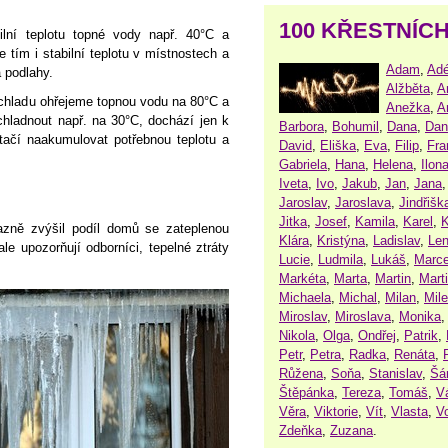
100 KŘESTNÍC
ilní teplotu topné vody např. 40°C a
tím i stabilní teplotu v místnostech a
Adam
,
Adé
 podlahy.
Alžběta
,
A
 chladu ohřejeme topnou vodu na 80°C a
Anežka
,
A
hladnout např. na 30°C, dochází jen k
Barbora
,
Bohumil
,
Dana
,
Dan
tačí naakumulovat potřebnou teplotu a
David
,
Eliška
,
Eva
,
Filip
,
Fra
Gabriela
,
Hana
,
Helena
,
Ilon
Iveta
,
Ivo
,
Jakub
,
Jan
,
Jana
Jaroslav
,
Jaroslava
,
Jindřišk
Jitka
,
Josef
,
Kamila
,
Karel
,
K
azně zvýšil podíl domů se zateplenou
Klára
,
Kristýna
,
Ladislav
,
Le
le upozorňují odborníci, tepelné ztráty
Lucie
,
Ludmila
,
Lukáš
,
Marce
Markéta
,
Marta
,
Martin
,
Mart
Michaela
,
Michal
,
Milan
,
Mil
Miroslav
,
Miroslava
,
Monika
Nikola
,
Olga
,
Ondřej
,
Patrik
,
Petr
,
Petra
,
Radka
,
Renáta
,
Růžena
,
Soňa
,
Stanislav
,
Šá
Štěpánka
,
Tereza
,
Tomáš
,
V
Věra
,
Viktorie
,
Vít
,
Vlasta
,
V
Zdeňka
,
Zuzana
.