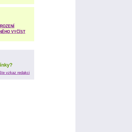
ROZENÍ
 NĚHO VYČÍST
ínky?
šte vzkaz redakci