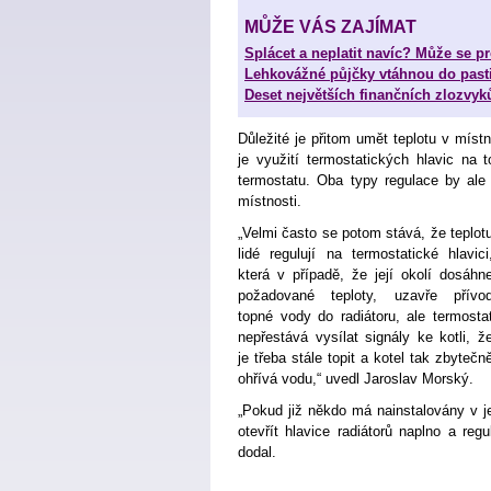
MŮŽE VÁS ZAJÍMAT
Splácet a neplatit navíc? Může se pr
Lehkovážné půjčky vtáhnou do past
Deset největších finančních zlozvyk
Důležité je přitom umět teplotu v místn
je využití termostatických hlavic na 
termostatu. Oba typy regulace by ale
místnosti.
„Velmi často se potom stává, že teplot
lidé regulují na termostatické hlavici
která v případě, že její okolí dosáhn
požadované teploty, uzavře přívo
topné vody do radiátoru, ale termosta
nepřestává vysílat signály ke kotli, ž
je třeba stále topit a kotel tak zbytečn
ohřívá vodu,“ uvedl Jaroslav Morský.
„Pokud již někdo má nainstalovány v je
otevřít hlavice radiátorů naplno a reg
dodal.