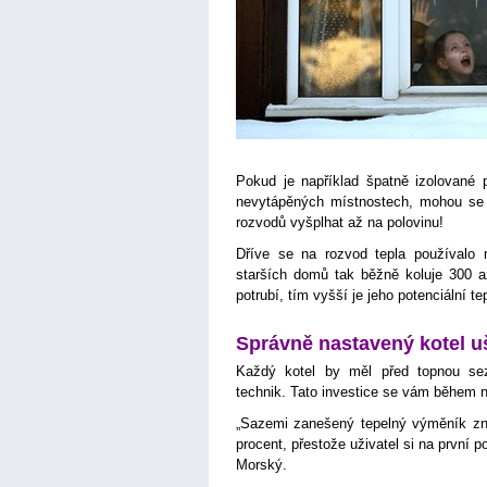
Pokud je například špatně izolované p
nevytápěných místnostech, mohou se t
rozvodů vyšplhat až na polovinu!
Dříve se na rozvod tepla používalo 
starších domů tak běžně koluje 300 a
potrubí, tím vyšší je jeho potenciální te
Správně nastavený kotel uše
Každý kotel by měl před topnou sezó
technik. Tato investice se vám během n
„Sazemi zanešený tepelný výměník zna
procent, přestože uživatel si na první 
Morský.