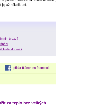
vná paliva instalovat akumulační nádrž,
 jej až několik dní.
zimním úrazu?
ytápění
, tvrdí odborníci
přidat článek na facebook
třit za teplo bez velkých