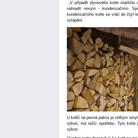
„V případě plynového kotle staršího de
nahradit novým - kondenzačním. Spo
kondenzačního kotle se vrátí do čtyř le
vytápění.
U kotlů na pevná paliva je velkým omy
výkon, má nižší spotřebu. Tyto kotle 
výkon.