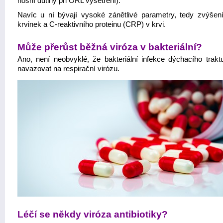
nosní dutiny při ORL vyšetření).
Navíc u ní bývají vysoké zánětlivé parametry, tedy zvýšení
krvinek a C-reaktivního proteinu (CRP) v krvi.
Může přerůst běžná viróza v bakteriální?
Ano, není neobvyklé, že bakteriální infekce dýchacího trak
navazovat na respirační virózu.
Léčí se někdy viróza antibiotiky?