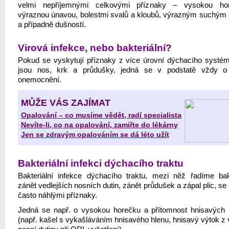
velmi nepříjemnými celkovými příznaky – vysokou hor
výraznou únavou, bolestmi svalů a kloubů, výrazným suchým
a případně dušností.
Virová infekce, nebo bakteriální?
Pokud se vyskytují příznaky z více úrovní dýchacího systém
jsou nos, krk a průdušky, jedná se v podstatě vždy o
onemocnění.
MŮŽE VÁS ZAJÍMAT
Opalování – co musíme vědět, radí specialista
Nevíte-li, co na opalování, zamiřte do lékárny
Jen se zdravým opalováním se dá léto užít
Bakteriální infekci dýchacího traktu
Bakteriální infekce dýchacího traktu, mezi něž řadíme bakt
zánět vedlejších nosních dutin, zánět průdušek a zápal plic, se
často náhlými příznaky.
Jedná se např. o vysokou horečku a přítomnost hnisavých 
(např. kašel s vykašláváním hnisavého hlenu, hnisavý výtok z 