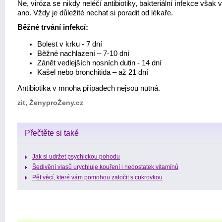
Ne, viróza se nikdy neléčí antibiotiky, bakteriální infekce však 
ano. Vždy je důležité nechat si poradit od lékaře.
Běžné trvání infekcí:
Bolest v krku - 7 dní
Běžné nachlazení – 7-10 dní
Zánět vedlejších nosních dutin - 14 dní
Kašel nebo bronchitida – až 21 dní
Antibiotika v mnoha případech nejsou nutná.
zit, ŽenyproŽeny.cz
Přečtěte si také
Jak si udržet psychickou pohodu
Šedivění vlasů urychluje kouření i nedostatek vitamínů
Pět věcí, které vám pomohou zatočit s cukrovkou