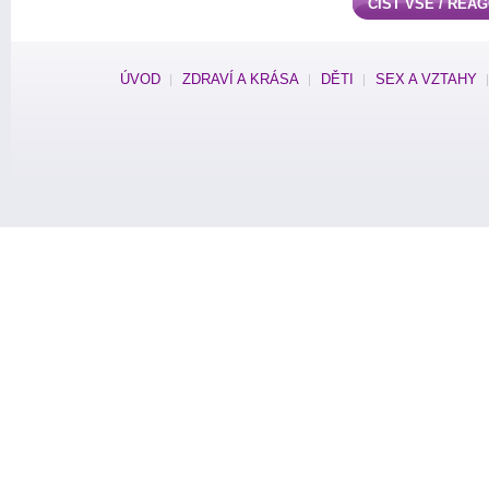
ČÍST VŠE / REA
ÚVOD
ZDRAVÍ A KRÁSA
DĚTI
SEX A VZTAHY