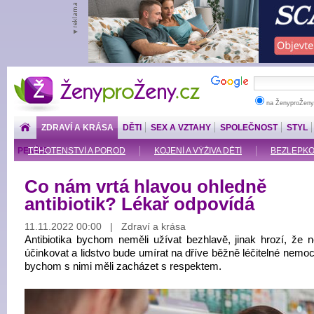
ŽenyproŽeny.cz
na ŽenyproŽeny
ZDRAVÍ A KRÁSA
DĚTI
SEX A VZTAHY
SPOLEČNOST
STYL
PENÍZE
TĚHOTENSTVÍ A POROD
KOJENÍ A VÝŽIVA DĚTÍ
BEZLEPKOV
Co nám vrtá hlavou ohledně
antibiotik? Lékař odpovídá
11.11.2022 00:00 | Zdraví a krása
Antibiotika bychom neměli užívat bezhlavě, jinak hrozí, že 
účinkovat a lidstvo bude umírat na dříve běžně léčitelné nemoc
bychom s nimi měli zacházet s respektem.