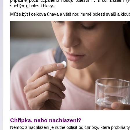
případně pocit ucpaného nosu), bolestmi v krku, kašlem (v
suchým), bolestí hlavy.
Může být i celková únava a většinou mírné bolesti svalů a klou
Chřipka, nebo nachlazení?
Nemoc z nachlazení je nutné odlišit od chřipky, která probíhá t