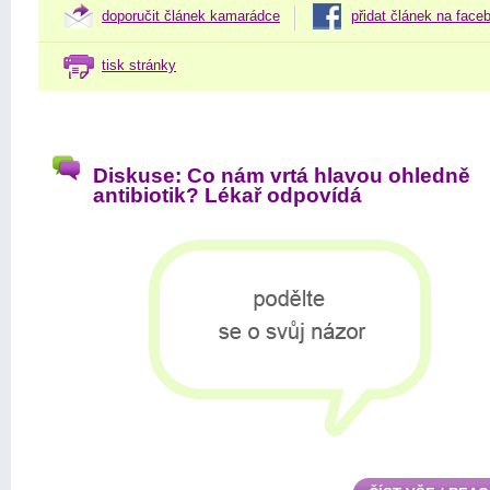
doporučit článek kamarádce
přidat článek na face
tisk stránky
Diskuse: Co nám vrtá hlavou ohledně
antibiotik? Lékař odpovídá