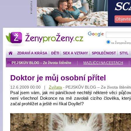
ŽenyproŽeny.cz
na ŽenyproŽeny
ZDRAVÍ A KRÁSA
DĚTI
SEX A VZTAHY
SPOLEČNOST
STYL
PENÍZE
PEJSKŮV BLOG – Ze života štěněte
MAZLÍČCI NA CESTÁCH
Doktor je můj osobní přítel
12.6.2009 00:00 |
Zvířata
PEJSKŮV BLOG – Ze života štěnět
-
Psal jsem vám, jak mi páníčkové nechtějí některé věci půjčova
není všechno! Dokonce na mě zavolali cizího člověka, kter
začal prohlížet a ještě mi říkal Doylle!?