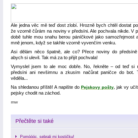
Ale jedna věc mě teď dost zlobí. Hrozně bych chtěl dostat po
že vzorně čůrám na noviny v předsíni. Ale pochvala nikde. V p
době tuhle mou snahu berou páníčkové jako samozřejmost a
mně jenom, když se takhle vzorně vyvenčím venku.
Asi dělám něco špatně, ale co? Přece noviny do předsíně 
abych si ulevil. Tak má za to přijít pochvala!
Vymyslel jsem to ale moc dobře. No, řekněte – od teď si 
předsíni ani nevšimnu a zkusím načůrat paničce do bot. 
věděla...
Na shledanou příště! A napište do
Pejskovy pošty
, jak vy učí
pejsky chodit na záchod.
mw
Přečtěte si také
Pomóóóc, sebrali mi kostičku!