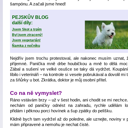
šampónu. A začali jsme hned!
PEJSKŮV BLOG
další díly:
Jsem Skot a trpím
Byl jsem ztracený!
Jsem vegetarián!
Ňamka z nočníku
Nejdřív jsem trochu protestoval, ale nakonec musím uznat, ž
příjemné. Panička mně drbe houbičkou a mně to dělá moc
Zábal a sušení ve velké osušce se taky dá vydržet. Koupání
líbilo i veterináři – na kontrole si vesele pobrukával a dovolil mi 
za šňůrky u bot. Zkrátka, doktor je můj osobní přítel.
Co na ně vymyslet?
Ráno vstávám brzy – už v šest hodin, ani chodit se mi nechce.
nechám od paničky odnést na zahradu, rychle udělám lo
přidám i pěknou porci hovínek a šup zpátky do pelíšku.
Klidně bych tam vydržel až do poledne, ale uznejte, noviny v 
mám připravené a nemohu je nechat čisté.