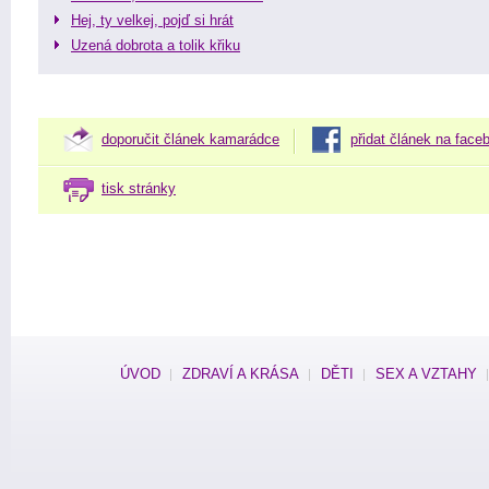
Hej, ty velkej, pojď si hrát
Uzená dobrota a tolik křiku
doporučit článek kamarádce
přidat článek na face
tisk stránky
ÚVOD
ZDRAVÍ A KRÁSA
DĚTI
SEX A VZTAHY