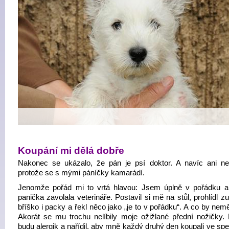
Koupání mi dělá dobře
Nakonec se ukázalo, že pán je psí doktor. A navíc ani nen
protože se s mými páníčky kamarádí.
Jenomže pořád mi to vrtá hlavou: Jsem úplně v pořádku a
panička zavolala veterináře. Postavil si mě na stůl, prohlídl zu
bříško i packy a řekl něco jako „je to v pořádku“. A co by nem
Akorát se mu trochu nelíbily moje ožižlané přední nožičky. 
budu alergik a nařídil, aby mně každý druhý den koupali ve sp