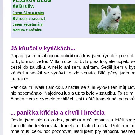
PEJSKŮV BLOG
další díly:
Jsem Skot a trpím
Byl jsem ztracený!
Jsem vegetarián!
Ňamka z nočníku
Já kňučel v kytičkách...
Popadl jsem tu lahodnou dobrůtku a kus jsem rychle spolknul.
to bylo moc velké. V tlamičce už bylo prázdno, ale ucpalo s
cestě do žaludku. A nešlo ani sem, ani tam. Seděl jsem v kyt
kňučel a snažil se vydávit to zlé sousto. Bílé pěny jsem m
čumáček.
Panička mi rvala tlamičku, snažila se z ní vylovit ten můj úlo
nic nepomáhalo. Najednou lup a už to bylo v žaludku. To se mi 
A hned jsem se vesele rozhlížel, jestli ještě kousek někde nezůs
... panička křičela a chvíli i brečela
Dostal jsem ale na zadek, panička mně popadla a letěli jsm
Tam dlouho telefonovala, křičela a chvíli i brečela. Potom mi ř
mně musí celou noc pozorovat, jestli jsem prý náhodou nesnědl