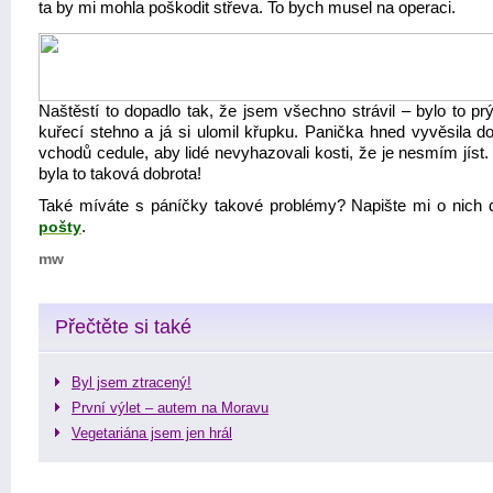
ta by mi mohla poškodit střeva. To bych musel na operaci.
Naštěstí to dopadlo tak, že jsem všechno strávil – bylo to pr
kuřecí stehno a já si ulomil křupku. Panička hned vyvěsila d
vchodů cedule, aby lidé nevyhazovali kosti, že je nesmím jíst
byla to taková dobrota!
Také míváte s páníčky takové problémy? Napište mi o nich
pošty
.
mw
Přečtěte si také
Byl jsem ztracený!
První výlet – autem na Moravu
Vegetariána jsem jen hrál