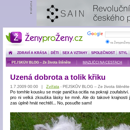
ŽenyproŽeny.cz
na ŽenyproŽeny
ZDRAVÍ A KRÁSA
DĚTI
SEX A VZTAHY
SPOLEČNOST
STYL
PENÍZE
PEJSKŮV BLOG – Ze života štěněte
MAZLÍČCI NA CESTÁCH
Uzená dobrota a tolik křiku
1.7.2009 00:00 |
Zvířata
PEJSKŮV BLOG – Ze života štěněte
-
Po tomhle kousku se moje panička ocitla na pokraji zoufalství.
pro ni velká zkouška lásky ke mně. Ale do takové krajnosti 
zas úplně hnát nechtěl... No, posuďte sami!