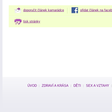
doporučit článek kamarádce
přidat článek na face
tisk stránky
ÚVOD
ZDRAVÍ A KRÁSA
DĚTI
SEX A VZTAHY