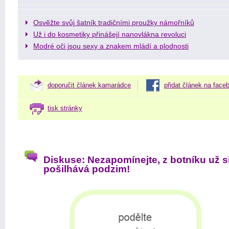
Osvěžte svůj šatník tradičními proužky námořníků
Už i do kosmetiky přinášejí nanovlákna revoluci
Modré oči jsou sexy a znakem mládí a plodnosti
doporučit článek kamarádce
přidat článek na face
tisk stránky
Diskuse: Nezapomínejte, z botníku už s
pošilhává podzim!