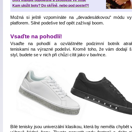
Boty kupujte odpoledne a zkoušejte ve stoje
Kam uložit boty? Do skříně, nebo pod postel?!
Možná si ještě vzpomínáte na „devadesátkovou“ módu v
platforem. Silné podešve teď opět zažívají boom.
Vsaďte na pohodlí!
Vsaďte na pohodlí a ozvláštněte podzimní botník atrak
teniskami na výrazné podešvi. Kromě toho, že vám dodají 
styl, budete se v nich při chůzi cítit jako v bavlnce.
Bílé tenisky jsou univerzální klasikou, která by neměla chybět