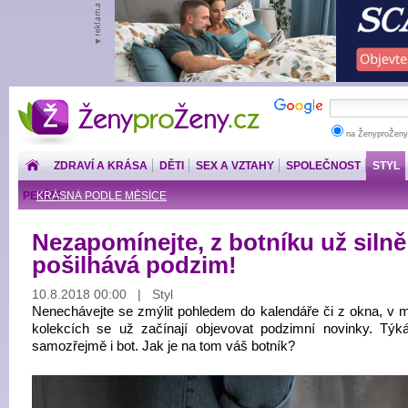
ŽenyproŽeny.cz
na ŽenyproŽeny
ZDRAVÍ A KRÁSA
DĚTI
SEX A VZTAHY
SPOLEČNOST
STYL
PENÍZE
KRÁSNÁ PODLE MĚSÍCE
Nezapomínejte, z botníku už silně
pošilhává podzim!
10.8.2018 00:00 | Styl
Nenechávejte se zmýlit pohledem do kalendáře či z okna, v 
kolekcích se už začínají objevovat podzimní novinky. Týk
samozřejmě i bot. Jak je na tom váš botník?