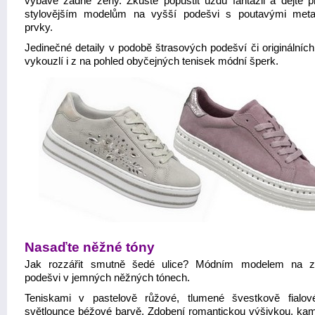
výbavě žádné ženy. Zkuste popustit uzdu fantazii a dejte p
stylovějším modelům na vyšší podešvi s poutavými meta
prvky.
Jedinečné detaily v podobě štrasových podešví či originálních
vykouzlí i z na pohled obyčejných tenisek módní šperk.
Nasaďte něžné tóny
Jak rozzářit smutně šedé ulice? Módním modelem na ze
podešvi v jemných něžných tónech.
Teniskami v pastelově růžové, tlumené švestkově fialo
světlounce béžové barvě. Zdobení romantickou výšivkou, kam