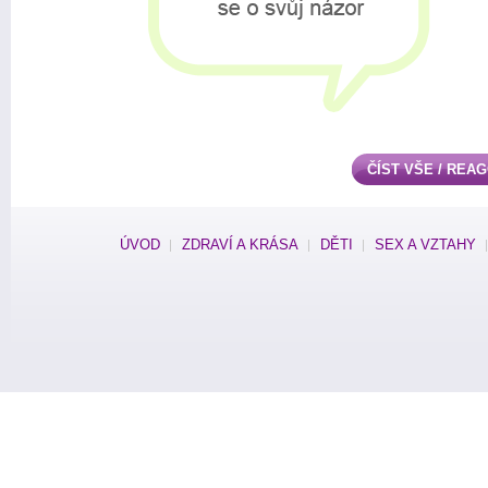
ČÍST VŠE / REA
ÚVOD
ZDRAVÍ A KRÁSA
DĚTI
SEX A VZTAHY