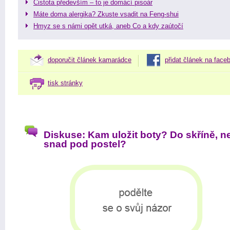
Čistota především – to je domácí pisoár
Máte doma alergika? Zkuste vsadit na Feng-shui
Hmyz se s námi opět utká, aneb Co a kdy zaútočí
doporučit článek kamarádce
přidat článek na face
tisk stránky
Diskuse: Kam uložit boty? Do skříně, n
snad pod postel?