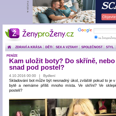
ŽenyproŽeny.cz
na ŽenyproŽeny
ZDRAVÍ A KRÁSA
DĚTI
SEX A VZTAHY
SPOLEČNOST
STYL
PENÍZE
Kam uložit boty? Do skříně, nebo
snad pod postel?
4.10.2016 00:00 | Bydlení
Skladování bot může být nesnadný úkol, zvláště pokud to je 
bytě a nemáme příliš mnoho místa. Ve skříni? Ve skle
postelí?