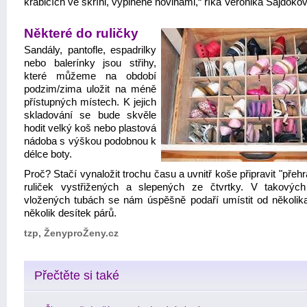
krabicích ve skříni, vyplněné novinami,“ říká Veronika Sajdokov
Některé do ruličky
Sandály, pantofle, espadrilky
nebo balerínky jsou střihy,
které můžeme na období
podzim/zima uložit na méně
přístupných místech. K jejich
skladování se bude skvěle
hodit velký koš nebo plastová
nádoba s výškou podobnou k
délce boty.
Proč? Stačí vynaložit trochu času a uvnitř koše připravit "přeh
ruliček vystřižených a slepených ze čtvrtky. V takových
vložených tubách se nám úspěšně podaří umístit od několik
několik desítek párů.
tzp, ŽenyproŽeny.cz
Přečtěte si také