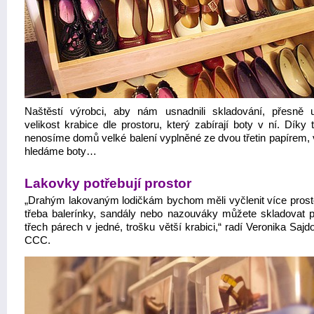
Naštěstí výrobci, aby nám usnadnili skladování, přesně u
velikost krabice dle prostoru, který zabírají boty v ní. Díky
nenosíme domů velké balení vyplněné ze dvou třetin papírem,
hledáme boty…
Lakovky potřebují prostor
„Drahým lakovaným lodičkám bychom měli vyčlenit více prosto
třeba balerínky, sandály nebo nazouváky můžete skladovat 
třech párech v jedné, trošku větší krabici,“ radí Veronika Saj
CCC.