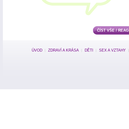
ČÍST VŠE / REA
ÚVOD
ZDRAVÍ A KRÁSA
DĚTI
SEX A VZTAHY