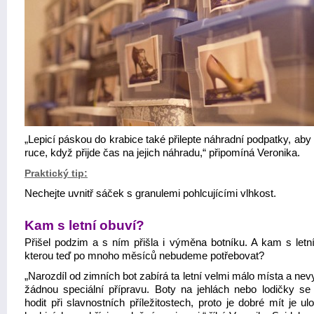
„Lepicí páskou do krabice také přilepte náhradní podpatky, aby
ruce, když přijde čas na jejich náhradu,“ připomíná Veronika.
Praktický tip:
Nechejte uvnitř sáček s granulemi pohlcujícími vlhkost.
Kam s letní obuví?
Přišel podzim a s ním přišla i výměna botníku. A kam s letní
kterou teď po mnoho měsíců nebudeme potřebovat?
„Narozdíl od zimních bot zabírá ta letní velmi málo místa a ne
žádnou speciální přípravu. Boty na jehlách nebo lodičky s
hodit při slavnostních příležitostech, proto je dobré mít je u