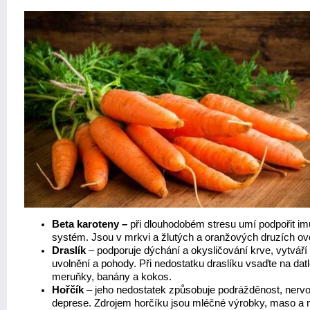
Beta karoteny –
při dlouhodobém stresu umí podpořit imu
systém. Jsou v mrkvi a žlutých a oranžových druzích ov
Draslík
– podporuje dýchání a okysličování krve, vytváří 
uvolnění a pohody. Při nedostatku draslíku vsaďte na datle
meruňky, banány a kokos.
Hořčík
– jeho nedostatek způsobuje podrážděnost, nervo
deprese. Zdrojem horčíku jsou mléčné výrobky, maso a