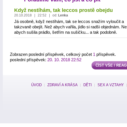
Když nestíhám, tak leccos prostě obejdu
20.10.2018 | 22:52 | od:
Lenka
Já osobně, když nestíhám, tak se leccos snažím vyloučit a
takzvaně obejít. Než abych vařila, jídlo si radši objednám. N
abych sušila prádlo, šetřím na sušičku... a tak podobně.
Zobrazen poslední příspěvek, celkový počet
1
příspěvek.
poslední příspěvek:
20. 10. 2018 22:52
ČÍST VŠE / REA
ÚVOD
ZDRAVÍ A KRÁSA
DĚTI
SEX A VZTAHY