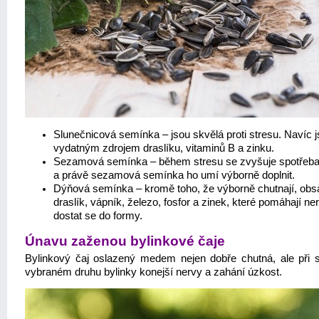
Slunečnicová semínka – jsou skvělá proti stresu. Navíc 
vydatným zdrojem draslíku, vitaminů B a zinku.
Sezamová semínka – během stresu se zvyšuje spotřeba
a právě sezamová semínka ho umí výborně doplnit.
Dýňová semínka – kromě toho, že výborně chutnají, obs
draslík, vápník, železo, fosfor a zinek, které pomáhají n
dostat se do formy.
Únavu zaženou bylinkové čaje
Bylinkový čaj oslazený medem nejen dobře chutná, ale při 
vybraném druhu bylinky konejší nervy a zahání úzkost.