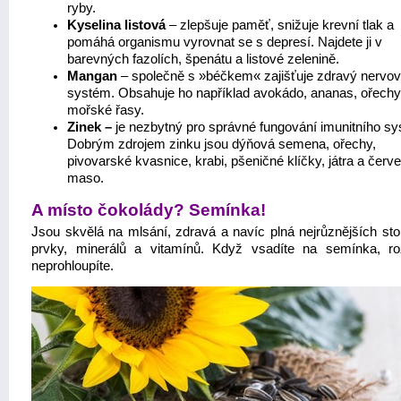
ryby.
Kyselina listová
– zlepšuje paměť, snižuje krevní tlak a
pomáhá organismu vyrovnat se s depresí. Najdete ji v
barevných fazolích, špenátu a listové zelenině.
Mangan
– společně s »béčkem« zajišťuje zdravý nervo
systém. Obsahuje ho například avokádo, ananas, ořechy
mořské řasy.
Zinek –
je nezbytný pro správné fungování imunitního s
Dobrým zdrojem zinku jsou dýňová semena, ořechy,
pivovarské kvasnice, krabi, pšeničné klíčky, játra a červ
maso.
A místo čokolády? Semínka!
Jsou skvělá na mlsání, zdravá a navíc plná nejrůznějších st
prvky, minerálů a vitamínů. Když vsadíte na semínka, r
neprohloupíte.