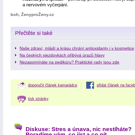
a nervovém vyčerpání.
boh, ŽenyproŽeny.cz
Přečtěte si také
Naše zdraví, mládí a krásu chrání antioxidanty i v kosmetice
Na českých sjezdovkách přibývá úrazů hlavy
Nezapomínáte na pedikúru? Praktické rady jsou zde
doporučit článek kamarádce
přidat článek na face
tisk stránky
Diskuse: Stres a únava, nic nestíháte?
Poradíme vám, co jíst a co pít