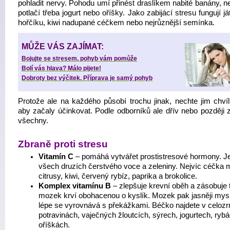
pohladit nervy. Pohodu umí přinést draslíkem nabité banány, n
potlačí třeba jogurt nebo oříšky. Jako zabijácí stresu fungují já
hořčíku, kiwi nadupané céčkem nebo nejrůznější semínka.
MŮŽE VÁS ZAJÍMAT:
Bojujte se stresem, pohyb vám pomůže
Bolí vás hlava? Málo pijete!
Dobroty bez výčitek. Příprava je samý pohyb
Protože ale na každého působí trochu jinak, nechte jim chvíli
aby začaly účinkovat. Podle odborníků ale dřív nebo později 
všechny.
Zbraně proti stresu
Vitamín C
– pomáhá vytvářet prostistresové hormony. J
všech druzích čerstvého voce a zeleniny. Nejvíc céčka m
citrusy, kiwi, červený rybíz, paprika a brokolice.
Komplex vitamínu B
– zlepšuje krevní oběh a zásobuje 
mozek krví obohacenou o kyslík. Mozek pak jasněji mysl
lépe se vyrovnává s překážkami. Béčko najdete v celoz
potravinách, vaječných žloutcích, sýrech, jogurtech, ryb
oříškách.