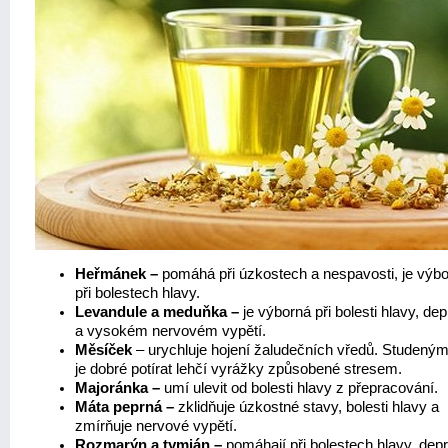
Heřmánek –
pomáhá při úzkostech a nespavosti, je výbo
při bolestech hlavy.
Levandule a meduňka –
je výborná při bolesti hlavy, de
a vysokém nervovém vypětí.
Měsíček
– urychluje hojení žaludečních vředů. Studený
je dobré potírat lehčí vyrážky způsobené stresem.
Majoránka –
umí ulevit od bolesti hlavy z přepracování.
Máta peprná –
zklidňuje úzkostné stavy, bolesti hlavy a
zmírňuje nervové vypětí.
Rozmarýn a tymián –
pomáhají při bolestech hlavy, dep