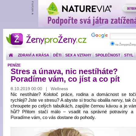
ŽenyproŽeny.cz
na ŽenyproŽeny
ZDRAVÍ A KRÁSA
DĚTI
SEX A VZTAHY
SPOLEČNOST
STYL
PENÍZE
Stres a únava, nic nestíháte?
Poradíme vám, co jíst a co pít
8.10.2019 00:00 | Wellness
Nic nestíháte? Kolotoč práce, rodina a domácnost se toč
rychleji? Jste ve stresu? A abyste si trochu obalila nervy, tak 
chroupete po celých tabulkách, zapíjíte černou kávou a je vá
hůř? Přitom stačí málo – vsadit na správné potraviny a 
Poradíme vám, co vás dostane do pohody.